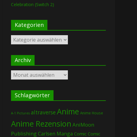
Celebration (Switch 2)
Kategorien
Kategorien
Archiv
Archiv
Schlagwörter
Anime
altraverse
Anime House
A-1 Pictures
Anime Rezension
AniMoon
Publishing
Carlsen Manga
Comic
Comic