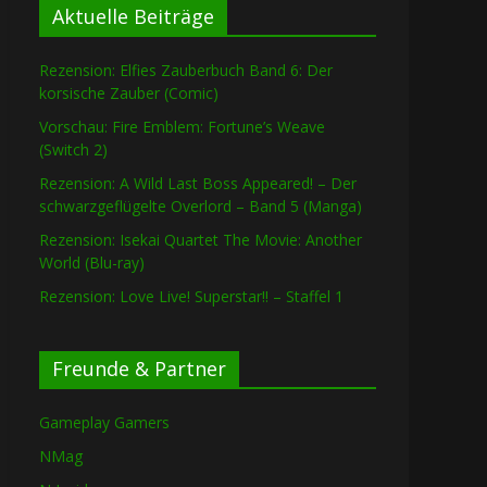
Aktuelle Beiträge
Rezension: Elfies Zauberbuch Band 6: Der
korsische Zauber (Comic)
Vorschau: Fire Emblem: Fortune’s Weave
(Switch 2)
Rezension: A Wild Last Boss Appeared! – Der
schwarzgeflügelte Overlord – Band 5 (Manga)
Rezension: Isekai Quartet The Movie: Another
World (Blu-ray)
Rezension: Love Live! Superstar!! – Staffel 1
Freunde & Partner
Gameplay Gamers
NMag