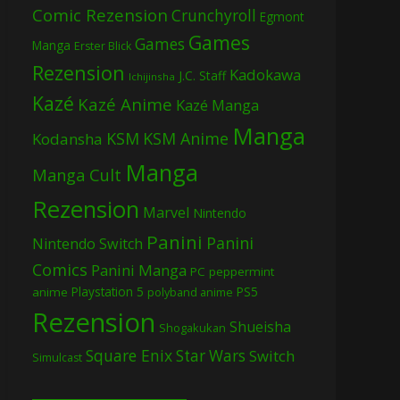
Comic Rezension
Crunchyroll
Egmont
Games
Games
Manga
Erster Blick
Rezension
Kadokawa
J.C. Staff
Ichijinsha
Kazé
Kazé Anime
Kazé Manga
Manga
KSM
KSM Anime
Kodansha
Manga
Manga Cult
Rezension
Marvel
Nintendo
Panini
Panini
Nintendo Switch
Comics
Panini Manga
PC
peppermint
Playstation 5
PS5
anime
polyband anime
Rezension
Shueisha
Shogakukan
Square Enix
Star Wars
Switch
Simulcast