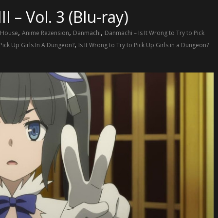
 – Vol. 3 (Blu-ray)
,
,
,
 House
Anime Rezension
Danmachi
Danmachi – Is It Wrong to Try to Pick
,
 Pick Up Girls In A Dungeon?
Is It Wrong to Try to Pick Up Girls in a Dungeon?