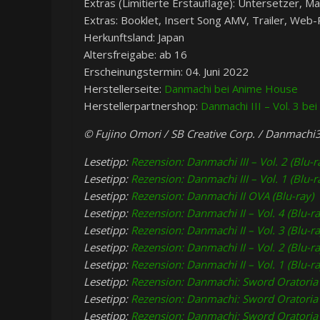
Extras (Limitierte Erstauflage): Untersetzer, 
Extras: Booklet, Insert Song AMV, Trailer, Web
Herkunftsland: Japan
Altersfreigabe: ab 16
Erscheinungstermin: 04. Juni 2022
Herstellerseite:
Danmachi bei Anime House
Herstellerpartnershop:
Danmachi III – Vol. 3 be
© Fujino Omori / SB Creative Corp. / Danmachi
Lesetipp:
Rezension: Danmachi III – Vol. 2 (Blu-r
Lesetipp:
Rezension: Danmachi III – Vol. 1 (Blu-r
Lesetipp:
Rezension: Danmachi II OVA (Blu-ray)
Lesetipp:
Rezension: Danmachi II – Vol. 4 (Blu-ra
Lesetipp:
Rezension: Danmachi II – Vol. 3 (Blu-ra
Lesetipp:
Rezension: Danmachi II – Vol. 2 (Blu-ra
Lesetipp:
Rezension: Danmachi II – Vol. 1 (Blu-ra
Lesetipp:
Rezension: Danmachi: Sword Oratoria –
Lesetipp:
Rezension: Danmachi: Sword Oratoria –
Lesetipp:
Rezension: Danmachi: Sword Oratoria –