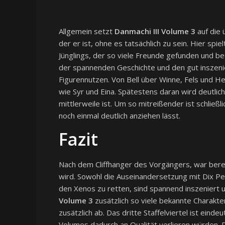
Allgemein setzt
Danmachi III Volume 3
auf die 
der er ist, ohne es tatsächlich zu sein. Hier spie
Jünglings, der so viele Freunde gefunden und be
der spannenden Geschichte und den gut inszeni
Figurennutzen. Von Bell über Winne, Fels und He
wie Syr und Eina. Spätestens daran wird deutlich
mittlerweile ist. Um so mitreißender ist schließl
noch einmal deutlich anziehen lässt.
Fazit
Nach dem Cliffhanger des Vorgängers, war berei
wird. Sowohl die Auseinandersetzung mit Dix Pe
den Xenos zu retten, sind spannend inszeniert 
Volume 3
zusätzlich so viele bekannte Charakte
zusätzlich ab. Das dritte Staffelviertel ist ein
Volumes dadurch an Qualität verlieren würden. D