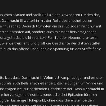
üblichen Stärken und stellt Bell als den gewohnten Helden dar,
lt
Danmachi III
weiterhin mit der Rolle des unscheinbaren
einflusst hat. Dadurch trumpfen die drei Episoden nicht nur mit
erten Kämpfen auf, sondern auch mit einer hervorragenden
stia geht das bis hin zur Loki-Familia oder Nebencharakteren
, wie weitreichend und groß die Geschichte der dritten Staffel
ich auch das offene Ende, das die Spannung für das Staffelfinale
ts klar, dass
Danmachi III Volume 3
kampflastiger und ernster
rdix als auch Bells anschließende Entscheidungen um Winne und
und tragen viel zur packenden Geschichte bei. Dass
Danmachi III
re hervorragend einsetzt, rundet die drei Episoden für mich
deutig der bisherige Höhepunkt, ohne dass die ersten beiden
ie Ereignisse sind einfach so weitreichend und folgenschwer,