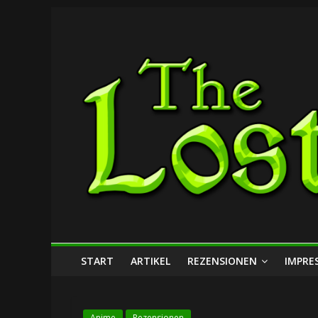
Zum
The
Inhalt
springen
Lost
Dungeon
START
ARTIKEL
REZENSIONEN
IMPRE
Anime
Rezensionen