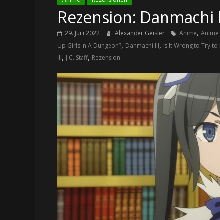
Rezension: Danmachi III
,
29. Juni 2022
Alexander Geisler
Anime
Anime
,
,
Up Girls In A Dungeon?
Danmachi III
Is It Wrong to Try to
,
,
III
J.C. Staff
Rezension