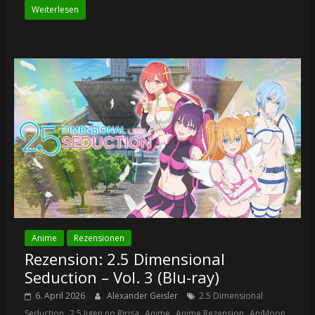
Weiterlesen
Anime
Rezensionen
Rezension: 2.5 Dimensional
Seduction – Vol. 3 (Blu-ray)
6. April 2026
Alexander Geisler
2.5 Dimensional
,
,
,
,
Seduction
2.5 Jigen no Ririsa
Anime
Anime Rezension
AniMoon