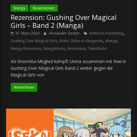
Manga
Rezensionen
Rezension: Gushing Over Magical
Girls – Band 2 (Manga)
,
31. März 2026
Alexander Geisler
AniMoon Publishing
,
,
,
Gushing Over Magical Girls
Mahō Shōjo ni Akogarete
Manga
,
,
,
Manga Rezension
MangaMoon
Rezension
Takeshobo
Als Enormita-Mitglied kämpft Utena zusammen mit Kiwi in
Gushing Over Magical Girls Band 2 weiter gegen die
Magical Girls von
Weiterlesen