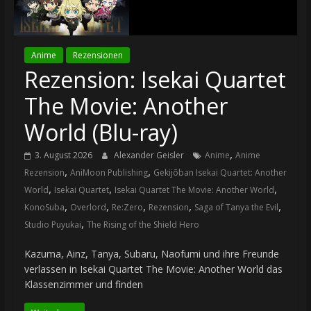
Anime
Rezensionen
Rezension: Isekai Quartet
The Movie: Another
World (Blu-ray)
,
3. August 2026
Alexander Geisler
Anime
Anime
,
,
Rezension
AniMoon Publishing
Gekijōban Isekai Quartet: Another
,
,
,
World
Isekai Quartet
Isekai Quartet The Movie: Another World
,
,
,
,
,
KonoSuba
Overlord
Re:Zero
Rezension
Saga of Tanya the Evil
,
Studio Puyukai
The Rising of the Shield Hero
Kazuma, Ainz, Tanya, Subaru, Naofumi und ihre Freunde
verlassen in Isekai Quartet The Movie: Another World das
Klassenzimmer und finden