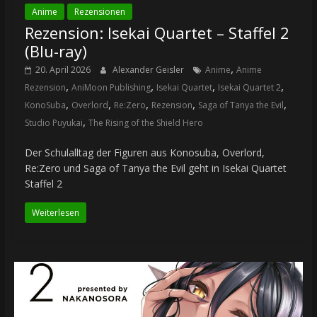
Anime
Rezensionen
Rezension: Isekai Quartet – Staffel 2
(Blu-ray)
,
20. April 2026
Alexander Geisler
Anime
Anime
,
,
,
,
Rezension
AniMoon Publishing
Isekai Quartet
Isekai Quartet 2
,
,
,
,
,
KonoSuba
Overlord
Re:Zero
Rezension
Saga of Tanya the Evil
,
Studio Puyukai
The Rising of the Shield Hero
Der Schulalltag der Figuren aus Konosuba, Overlord,
Re:Zero und Saga of Tanya the Evil geht in Isekai Quartet
Staffel 2
Weiterlesen