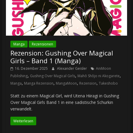
Manga
Rezensionen
Rezension: Gushing Over Magical
Girls – Band 1 (Manga)
16. Dezember 2025
Alexander Geisler
AniMoon
,
,
,
Publishing
Gushing Over Magical Girls
Mahō Shōjo ni Akogarete
,
,
,
,
Manga
Manga Rezension
MangaMoon
Rezension
Takeshobo
Statt zu einem Magical Girl, wird Utena Hiiragi in Gushing
Over Magical Girls Band 1 in eine sadistische Schurkin
verwandelt.
Weiterlesen