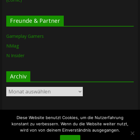
Freunde & Partner
Gameplay Gamers
NMag
N Insider
Archiv
Archiv
Diese Website benutzt Cookies, um die Nutzerfahrung
Copyright © 2026
The Lost Dungeon
. Alle Rechte vorbehalten.
konstant zu verbessern. Wenn du die Website weiter nutzt,
Theme: ColorMag von
ThemeGrill
. Bereitgestellt von
wird von von deinem Einverständnis ausgegangen.
WordPress
.