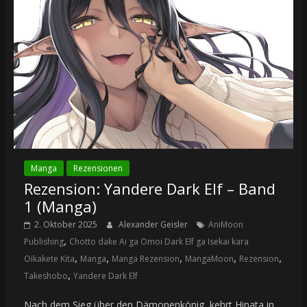
Manga
Rezensionen
Rezension: Yandere Dark Elf – Band
1 (Manga)
2. Oktober 2025
Alexander Geisler
AniMoon
,
Publishing
Chotto dake Ai ga Omoi Dark Elf ga Isekai kara
,
,
,
,
,
Oikakete Kita
Manga
Manga Rezension
MangaMoon
Rezension
,
Takeshobo
Yandere Dark Elf
Nach dem Sieg über den Dämonenkönig, kehrt Hinata in