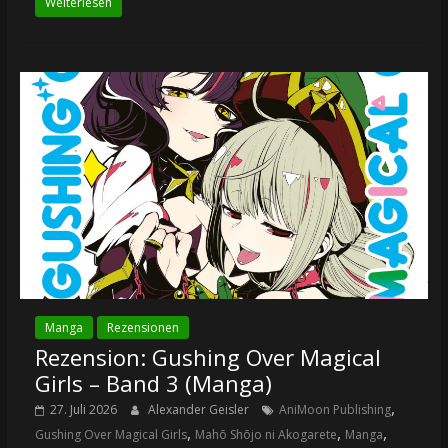
Weiterlesen
Manga
Rezensionen
Rezension: Gushing Over Magical
Girls – Band 3 (Manga)
,
27. Juli 2026
Alexander Geisler
AniMoon Publishing
,
,
,
Gushing Over Magical Girls
Mahō Shōjo ni Akogarete
Manga