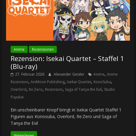
Anime
Rezensionen
Rezension: Isekai Quartet – Staffel 1
(Blu-ray)
,
27. Februar 2026
Alexander Geisler
Anime
Anime
,
,
,
,
Rezension
AniMoon Publishing
Isekai Quartet
KonoSuba
,
,
,
,
Overlord
Re:Zero
Rezension
Saga of Tanya the Evil
Studio
Puyukai
Ein unscheinbarer Knopf bringt in Isekai Quartet Staffel 1
Figuren aus Konosuba, Overlord, Re:Zero und Saga of
Tanya the Evil
Weiterlesen