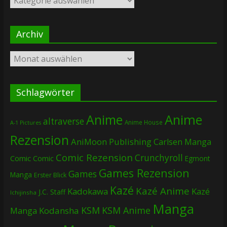
Archiv
Archiv
Schlagwörter
Anime
Anime
altraverse
Anime House
A-1 Pictures
Rezension
AniMoon Publishing
Carlsen Manga
Comic Rezension
Crunchyroll
Comic
Comic
Egmont
Games Rezension
Games
Manga
Erster Blick
Kazé
Kazé Anime
Kadokawa
Kazé
J.C. Staff
Ichijinsha
Manga
KSM
KSM Anime
Manga
Kodansha