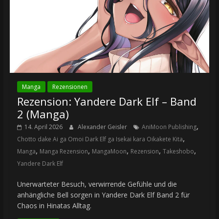
Manga
Rezensionen
Rezension: Yandere Dark Elf – Band
2 (Manga)
,
14. April 2026
Alexander Geisler
AniMoon Publishing
,
Chotto dake Ai ga Omoi Dark Elf ga Isekai kara Oikakete Kita
,
,
,
,
,
Manga
Manga Rezension
MangaMoon
Rezension
Takeshobo
Yandere Dark Elf
Unerwarteter Besuch, verwirrende Gefühle und die
anhängliche Bell sorgen in Yandere Dark Elf Band 2 für
Chaos in Hinatas Alltag.