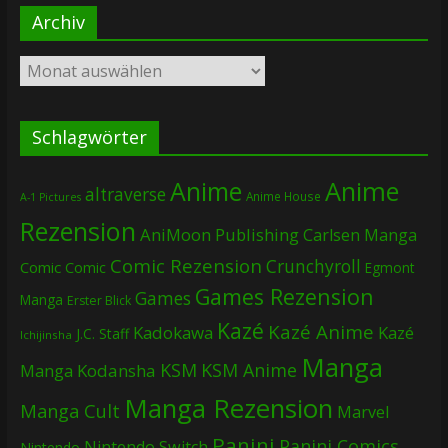
Archiv
Archiv
Schlagwörter
Anime
Anime
altraverse
Anime House
A-1 Pictures
Rezension
AniMoon Publishing
Carlsen Manga
Comic Rezension
Crunchyroll
Comic
Comic
Egmont
Games Rezension
Games
Manga
Erster Blick
Kazé
Kazé Anime
Kadokawa
Kazé
J.C. Staff
Ichijinsha
Manga
KSM
KSM Anime
Manga
Kodansha
Manga Rezension
Manga Cult
Marvel
Panini
Panini Comics
Nintendo Switch
Nintendo