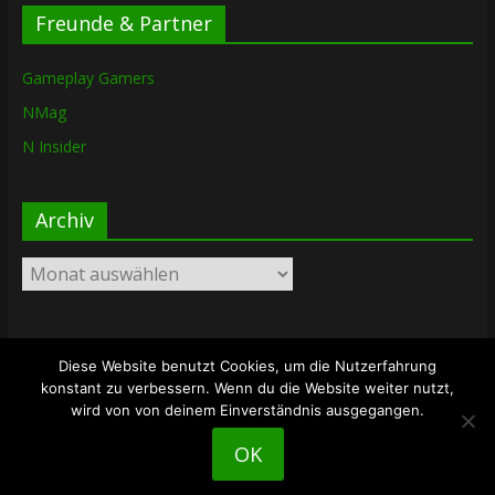
Freunde & Partner
Gameplay Gamers
NMag
N Insider
Archiv
Archiv
Diese Website benutzt Cookies, um die Nutzerfahrung
Copyright © 2026
The Lost Dungeon
. Alle Rechte vorbehalten.
konstant zu verbessern. Wenn du die Website weiter nutzt,
Theme: ColorMag von
ThemeGrill
. Bereitgestellt von
wird von von deinem Einverständnis ausgegangen.
WordPress
.
OK