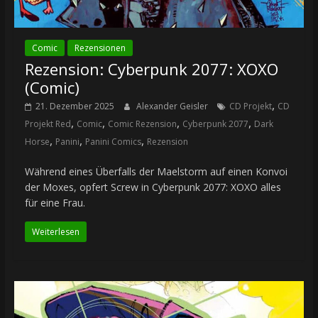
Comic
Rezensionen
Rezension: Cyberpunk 2077: XOXO
(Comic)
,
21. Dezember 2025
Alexander Geisler
CD Projekt
CD
,
,
,
,
Projekt Red
Comic
Comic Rezension
Cyberpunk 2077
Dark
,
,
,
Horse
Panini
Panini Comics
Rezension
Während eines Überfalls der Maelstorm auf einen Konvoi
der Moxes, opfert Screw in Cyberpunk 2077: XOXO alles
für eine Frau.
Weiterlesen