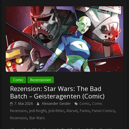
Comic
Rezensionen
Rezension: Star Wars: The Bad
Batch – Geisteragenten (Comic)
,
7. Mai 2026
Alexander Geisler
Comic
Comic
,
,
,
,
,
,
Rezension
Jedi Knight
Jedi-Ritter
Marvel
Panini
Panini Comics
,
Rezension
Star Wars