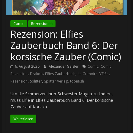
Comic
Rezensionen
Rezension: Elfies
Zauberbuch Band 6: Der
korsische Zauber (Comic)
,
6. August 2026
Alexander Geisler
Comic
Comic
,
,
,
,
Rezension
Drakoo
Elfies Zauberbuch
Le Grimoire D’Elfie
,
,
,
Rezension
Splitter
Splitter Verlag
toonfish
Um die Schmerzen ihrer Schwester Magda zu lindern,
muss Elfie in Elfies Zauberbuch Band 6: Der korsische
Zauber auf Korsika
Weiterlesen