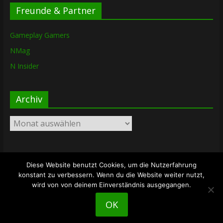
Freunde & Partner
Gameplay Gamers
NMag
N Insider
Archiv
Archiv
Diese Website benutzt Cookies, um die Nutzerfahrung
Copyright © 2026
The Lost Dungeon
. Alle Rechte vorbehalten.
konstant zu verbessern. Wenn du die Website weiter nutzt,
Theme: ColorMag von
ThemeGrill
. Bereitgestellt von
wird von von deinem Einverständnis ausgegangen.
WordPress
.
OK