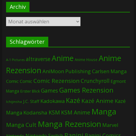
Archiv
Archiv
Schlagwörter
Anime
Anime
altraverse
Anime House
A-1 Pictures
Rezension
AniMoon Publishing
Carlsen Manga
Comic Rezension
Crunchyroll
Comic
Comic
Egmont
Games Rezension
Games
Manga
Erster Blick
Kazé
Kazé Anime
Kadokawa
Kazé
J.C. Staff
Ichijinsha
Manga
KSM
KSM Anime
Manga
Kodansha
Manga Rezension
Manga Cult
Marvel
Panini
Panini Comics
Nintendo Switch
Nintendo