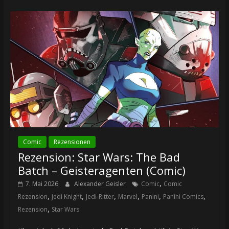
Comic
Rezensionen
Rezension: Star Wars: The Bad
Batch – Geisteragenten (Comic)
,
7. Mai 2026
Alexander Geisler
Comic
Comic
,
,
,
,
,
,
Rezension
Jedi Knight
Jedi-Ritter
Marvel
Panini
Panini Comics
,
Rezension
Star Wars