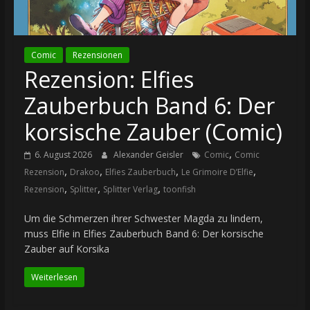
Comic
Rezensionen
Rezension: Elfies
Zauberbuch Band 6: Der
korsische Zauber (Comic)
,
6. August 2026
Alexander Geisler
Comic
Comic
,
,
,
,
Rezension
Drakoo
Elfies Zauberbuch
Le Grimoire D’Elfie
,
,
,
Rezension
Splitter
Splitter Verlag
toonfish
Um die Schmerzen ihrer Schwester Magda zu lindern,
muss Elfie in Elfies Zauberbuch Band 6: Der korsische
Zauber auf Korsika
Weiterlesen