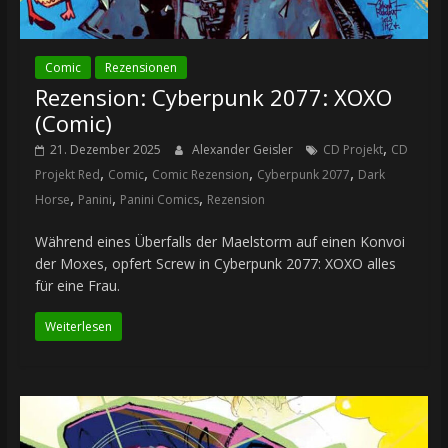
Comic
Rezensionen
Rezension: Cyberpunk 2077: XOXO
(Comic)
,
21. Dezember 2025
Alexander Geisler
CD Projekt
CD
,
,
,
,
Projekt Red
Comic
Comic Rezension
Cyberpunk 2077
Dark
,
,
,
Horse
Panini
Panini Comics
Rezension
Während eines Überfalls der Maelstorm auf einen Konvoi
der Moxes, opfert Screw in Cyberpunk 2077: XOXO alles
für eine Frau.
Weiterlesen