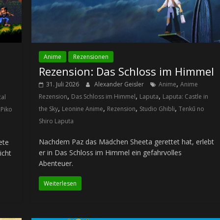
Anime
Rezensionen
Rezension: Das Schloss im Himmel
,
31. Juli 2026
Alexander Geisler
Anime
Anime
,
,
,
Rezension
Das Schloss im Himmel
Laputa
Laputa: Castle in
al
,
,
,
,
,
the Sky
Leonine Anime
Rezension
Studio Ghibli
Tenkū no
Piko
Shiro Laputa
Nachdem Paz das Mädchen Sheeta gerettet hat, erlebt
ete
er in Das Schloss im Himmel ein gefahrvolles
icht
Abenteuer.
Weiterlesen