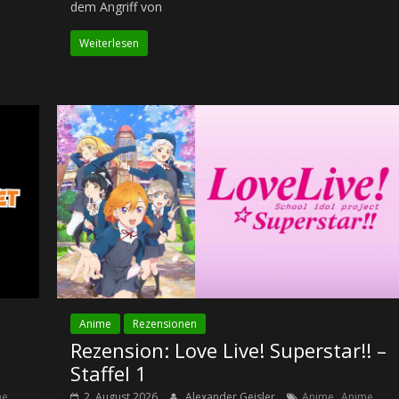
dem Angriff von
Weiterlesen
Anime
Rezensionen
Rezension: Love Live! Superstar!! –
Staffel 1
,
me
2. August 2026
Alexander Geisler
Anime
Anime