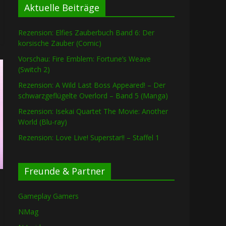
Aktuelle Beiträge
Rezension: Elfies Zauberbuch Band 6: Der
korsische Zauber (Comic)
Vorschau: Fire Emblem: Fortune’s Weave
(Switch 2)
Rezension: A Wild Last Boss Appeared! – Der
schwarzgeflügelte Overlord – Band 5 (Manga)
Rezension: Isekai Quartet The Movie: Another
World (Blu-ray)
Rezension: Love Live! Superstar!! – Staffel 1
Freunde & Partner
Gameplay Gamers
NMag