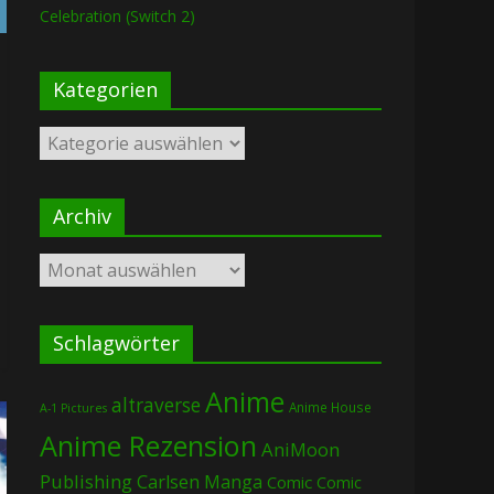
Celebration (Switch 2)
Kategorien
Kategorien
Archiv
Archiv
Schlagwörter
Anime
altraverse
Anime House
A-1 Pictures
Anime Rezension
AniMoon
Publishing
Carlsen Manga
Comic
Comic