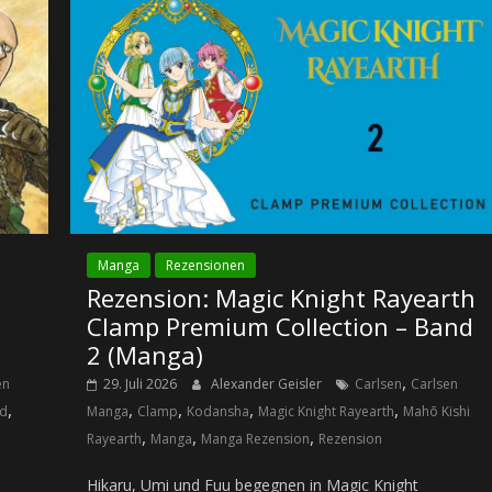
Manga
Rezensionen
Rezension: Magic Knight Rayearth
Clamp Premium Collection – Band
2 (Manga)
,
en
29. Juli 2026
Alexander Geisler
Carlsen
Carlsen
,
,
,
,
,
nd
Manga
Clamp
Kodansha
Magic Knight Rayearth
Mahō Kishi
,
,
,
Rayearth
Manga
Manga Rezension
Rezension
Hikaru, Umi und Fuu begegnen in Magic Knight