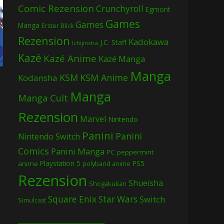
Comic Rezension
Crunchyroll
Egmont
Games
Games
Manga
Erster Blick
Rezension
Kadokawa
J.C. Staff
Ichijinsha
Kazé
Kazé Anime
Kazé Manga
Manga
KSM
KSM Anime
Kodansha
Manga
Manga Cult
Rezension
Marvel
Nintendo
Panini
Panini
Nintendo Switch
Comics
Panini Manga
PC
peppermint
Playstation 5
PS5
anime
polyband anime
Rezension
Shueisha
Shogakukan
Square Enix
Star Wars
Switch
Simulcast