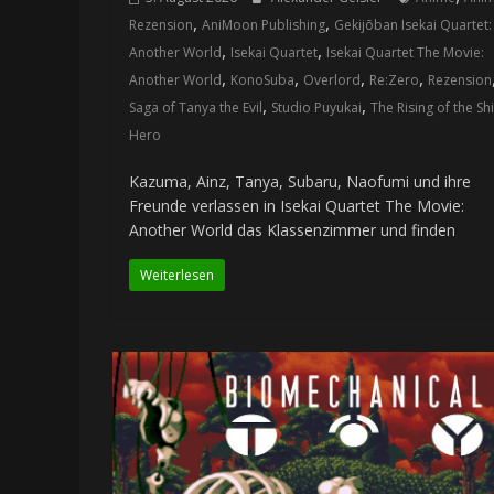
,
,
Rezension
AniMoon Publishing
Gekijōban Isekai Quartet:
,
,
Another World
Isekai Quartet
Isekai Quartet The Movie:
,
,
,
,
Another World
KonoSuba
Overlord
Re:Zero
Rezension
,
,
Saga of Tanya the Evil
Studio Puyukai
The Rising of the Sh
Hero
Kazuma, Ainz, Tanya, Subaru, Naofumi und ihre
Freunde verlassen in Isekai Quartet The Movie:
Another World das Klassenzimmer und finden
Weiterlesen