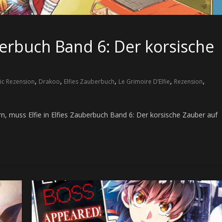
berbuch Band 6: Der korsische
,
,
,
,
,
c Rezension
Drakoo
Elfies Zauberbuch
Le Grimoire D’Elfie
Rezension
, muss Elfie in Elfies Zauberbuch Band 6: Der korsische Zauber auf