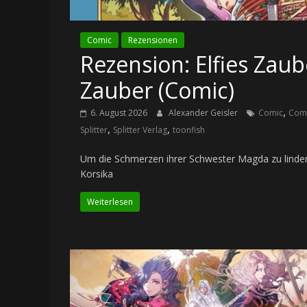
Comic
Rezensionen
Rezension: Elfies Zau
Zauber (Comic)
,
6. August 2026
Alexander Geisler
Comic
Comi
,
,
Splitter
Splitter Verlag
toonfish
Um die Schmerzen ihrer Schwester Magda zu lindern
Korsika
Weiterlesen