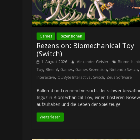
Games
Rezensionen
Rezension: Biomechanical Toy
(Switch)
1. August 2026
Alexander Geisler
Biomechanic
,
,
,
,
Toy
Bleem!
Games
Games Rezension
Nintendo Switch
,
,
,
Interactive
QUByte Interactive
Switch
Zeus Software
Ballernd und rennend versucht der schwer bewaffn
Inguz in Biomechanical Toy, einen finsteren Bösew
aufzuhalten und die Leben der Spielzeuge
Weiterlesen