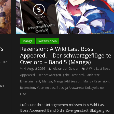
Manga
Rezensionen
’s
Rezension: A Wild Last Boss
Appeared! – Der schwarzgeflügelte
Overlord – Band 5 (Manga)
,
Fire
4. August 2026
Alexander Geisler
A Wild Last Boss
,
,
Appeared!
Der schwarzgeflügelte Overlord
Earth Star
,
,
,
,
Entertainment
Manga
Manga JAM Session
Manga Rezension
ave
,
Rezension
Yasei no Last Boss ga Arawareta! Kokuyoku no
Haō
Lufas und ihre Untergebenen müssen in A Wild Last
Boss Appeared! Band 5 die Zwergenstadt Blutgang vor