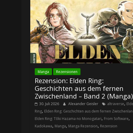
Manga
Rezensionen
Rezension: Elden Ring:
Geschichten aus dem fernen
Zwischenland – Band 2 (Manga)
,
30. Juli 2026
Alexander Geisler
altraverse
Eld
,
Ring
Elden Ring: Geschichten aus dem fernen Zwischenla
,
,
Elden Ring: Tōki Hazama no Monogatari
From Software
,
,
,
Kadokawa
Manga
Manga Rezension
Rezension