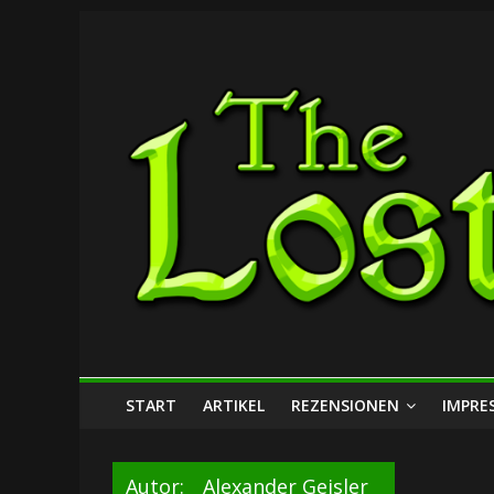
Zum
The
Inhalt
springen
Lost
Dungeon
START
ARTIKEL
REZENSIONEN
IMPRE
Autor:
Alexander Geisler