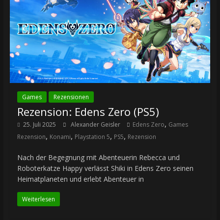
Games
Rezensionen
Rezension: Edens Zero (PS5)
,
25. Juli 2025
Alexander Geisler
Edens Zero
Games
,
,
,
,
Rezension
Konami
Playstation 5
PS5
Rezension
Nach der Begegnung mit Abenteuerin Rebecca und
Roboterkatze Happy verlässt Shiki in Edens Zero seinen
Heimatplaneten und erlebt Abenteuer in
Weiterlesen