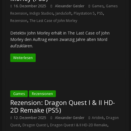
,
16. Dezember 2025
Alexander Geisler
Games
Games
,
,
,
,
,
Rezension
Indigo Studios
JanduSoft
Playstation 5
PS5
,
Rezension
The Last Case of John Morley
Detektiv John Morley erhält in The Last Case of John
Morley den Auftrag einen zwanzig Jahre alten Mord
aufzuklären.
Weiterlesen
Games
Rezensionen
Rezension: Dragon Quest I & II HD-
2D Remake (PS5)
,
12. Dezember 2025
Alexander Geisler
Artdink
Dragon
,
,
,
Quest
Dragon Quest I
Dragon Quest I & II HD-2D Remake