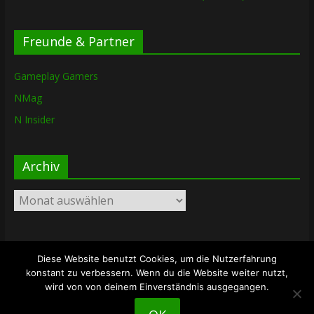
Freunde & Partner
Gameplay Gamers
NMag
N Insider
Archiv
Archiv
Diese Website benutzt Cookies, um die Nutzerfahrung
Copyright © 2026
The Lost Dungeon
. Alle Rechte vorbehalten.
konstant zu verbessern. Wenn du die Website weiter nutzt,
Theme: ColorMag von
ThemeGrill
. Bereitgestellt von
wird von von deinem Einverständnis ausgegangen.
WordPress
.