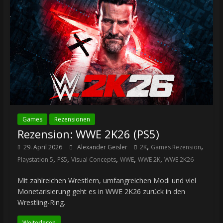
Games
Rezensionen
Rezension: WWE 2K26 (PS5)
,
,
29. April 2026
Alexander Geisler
2K
Games Rezension
,
,
,
,
,
Playstation 5
PS5
Visual Concepts
WWE
WWE 2K
WWE 2K26
Mit zahlreichen Wrestlern, umfangreichen Modi und viel
Monetarisierung geht es in WWE 2K26 zurück in den
Wrestling-Ring.
Weiterlesen