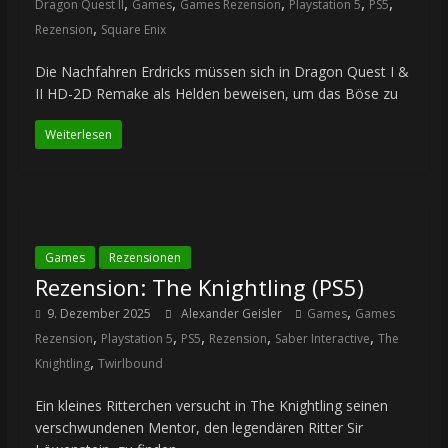
,
,
,
,
,
Dragon Quest II
Games
Games Rezension
Playstation 5
PS5
,
Rezension
Square Enix
Die Nachfahren Erdricks müssen sich in Dragon Quest I &
II HD-2D Remake als Helden beweisen, um das Böse zu
Weiterlesen
Games
Rezensionen
Rezension: The Knightling (PS5)
,
9. Dezember 2025
Alexander Geisler
Games
Games
,
,
,
,
,
Rezension
Playstation 5
PS5
Rezension
Saber Interactive
The
,
Knightling
Twirlbound
Ein kleines Ritterchen versucht in The Knightling seinen
verschwundenen Mentor, den legendären Ritter Sir