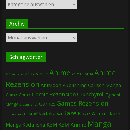
Kategorien
Archiv
Archiv
Schlagwörter
Anime
Anime
altraverse
Anime House
A-1 Pictures
Rezension
AniMoon Publishing
Carlsen Manga
Comic Rezension
Crunchyroll
Comic
Comic
Egmont
Games Rezension
Games
Manga
Erster Blick
Kazé
Kazé Anime
Kadokawa
Kazé
J.C. Staff
Ichijinsha
Manga
KSM
KSM Anime
Manga
Kodansha