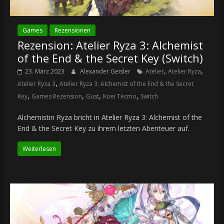
Games
Rezensionen
Rezension: Atelier Ryza 3: Alchemist
of the End & the Secret Key (Switch)
,
,
23. März 2023
Alexander Geisler
Atelier
Atelier Ryza
,
Atelier Ryza 3
Atelier Ryza 3: Alchemist of the End & the Secret
,
,
,
,
Key
Games Rezension
Gust
Koei Tecmo
Switch
Alchemistin Ryza bricht in Atelier Ryza 3: Alchemist of the
End & the Secret Key zu ihrem letzten Abenteuer auf.
Weiterlesen