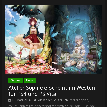
Games
News
Atelier Sophie erscheint im Westen
für PS4 und PS Vita
,
18. März 2016
Alexander Geisler
Atelier Sophie
,
,
Atelier Sophie: The Alchemist of the Mysterious Book
Gust
Koei