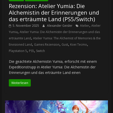
Rezension: Atelier Yumia: Die
Alchemistin der Erinnerungen und
das erträumte Land (PS5/Switch)
,
5. November 2025
Alexander Geisler
Atelier
Atelier
,
Yumia
Atelier Yumia: Die Alchemistin der Erinnerungen und das
,
erträumte Land
Atelier Yumia: The Alchemist of Memories & the
,
,
,
,
Envisioned Land
Games Rezension
Gust
Koei Tecmo
,
,
Playstation 5
PS5
Switch
Die geächtete Alchemistin Yumia, erforscht mit einem
Expeditionstrupp in Atelier Yumia: Die Alchemistin der
Erinnerungen und das erträumte Land einen
Weiterlesen