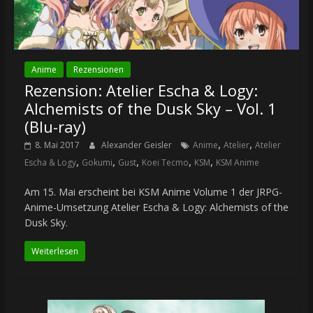
Anime
Rezensionen
Rezension: Atelier Escha & Logy:
Alchemists of the Dusk Sky – Vol. 1
(Blu-ray)
,
,
8. Mai 2017
Alexander Geisler
Anime
Atelier
Atelier
,
,
,
,
,
Escha & Logy
Gokumi
Gust
Koei Tecmo
KSM
KSM Anime
Am 15. Mai erscheint bei KSM Anime Volume 1 der JRPG-
Anime-Umsetzung Atelier Escha & Logy: Alchemists of the
Dusk Sky.
Weiterlesen