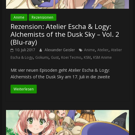
Anime
Rezensionen
Rezension: Atelier Escha & Logy:
Alchemists of the Dusk Sky – Vol. 2
(Blu-ray)
,
,
10. Juli 2017
Alexander Geisler
Anime
Atelier
Atelier
,
,
,
,
,
Escha & Logy
Gokumi
Gust
Koei Tecmo
KSM
KSM Anime
Mit vier neuen Episoden geht Atelier Escha & Logy:
Alchemists of the Dusk Sky am 17. Juli in die zweite
Weiterlesen