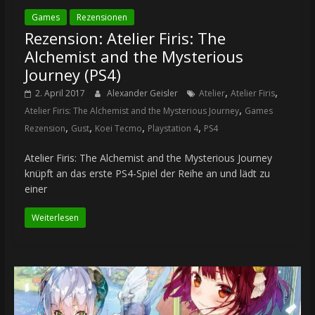
Games
Rezensionen
Rezension: Atelier Firis: The
Alchemist and the Mysterious
Journey (PS4)
,
,
2. April 2017
Alexander Geisler
Atelier
Atelier Firis
,
Atelier Firis: The Alchemist and the Mysterious Journey
Games
,
,
,
,
Rezension
Gust
Koei Tecmo
Playstation 4
PS4
Atelier Firis: The Alchemist and the Mysterious Journey
knüpft an das erste PS4-Spiel der Reihe an und lädt zu
einer
Weiterlesen