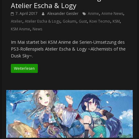
Atelier Escha & Logy
,
,
7. April 2017
Alexander Geisler
Anime
Anime News
,
,
,
,
,
,
Atelier
Atelier Escha & Logy
Gokumi
Gust
Koei Tecmo
KSM
,
KSM Anime
News
Im Mai startet bei KSM Anime die Serien-Umsetzung des
PS3-Rollenspiels Atelier Escha & Logy ~Alchemists of the
Dusk Sky~.
Weiterlesen