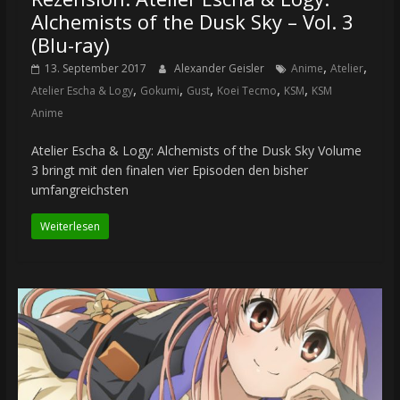
Alchemists of the Dusk Sky – Vol. 3
(Blu-ray)
,
,
13. September 2017
Alexander Geisler
Anime
Atelier
,
,
,
,
,
Atelier Escha & Logy
Gokumi
Gust
Koei Tecmo
KSM
KSM
Anime
Atelier Escha & Logy: Alchemists of the Dusk Sky Volume
3 bringt mit den finalen vier Episoden den bisher
umfangreichsten
Weiterlesen