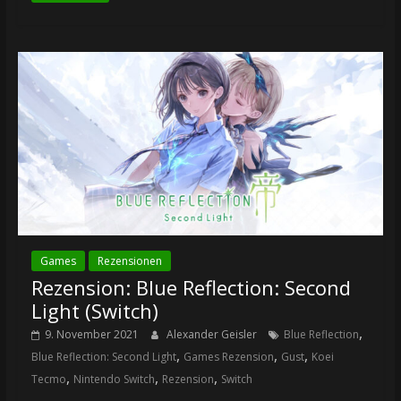
Games
Rezensionen
Rezension: Blue Reflection: Second
Light (Switch)
,
9. November 2021
Alexander Geisler
Blue Reflection
,
,
,
Blue Reflection: Second Light
Games Rezension
Gust
Koei
,
,
,
Tecmo
Nintendo Switch
Rezension
Switch