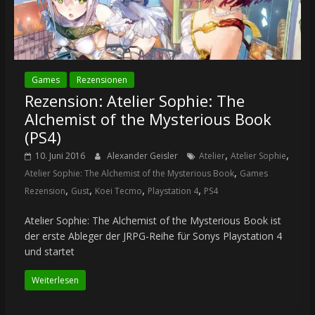
Games
Rezensionen
Rezension: Atelier Sophie: The
Alchemist of the Mysterious Book
(PS4)
,
,
10. Juni 2016
Alexander Geisler
Atelier
Atelier Sophie
,
Atelier Sophie: The Alchemist of the Mysterious Book
Games
,
,
,
,
Rezension
Gust
Koei Tecmo
Playstation 4
PS4
Atelier Sophie: The Alchemist of the Mysterious Book ist
der erste Ableger der JRPG-Reihe für Sonys Playstation 4
und startet
Weiterlesen