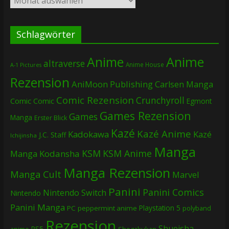
Schlagwörter
Anime
Anime
altraverse
Anime House
A-1 Pictures
Rezension
AniMoon Publishing
Carlsen Manga
Comic Rezension
Crunchyroll
Comic
Comic
Egmont
Games Rezension
Games
Manga
Erster Blick
Kazé
Kazé Anime
Kadokawa
Kazé
J.C. Staff
Ichijinsha
Manga
KSM
KSM Anime
Manga
Kodansha
Manga Rezension
Manga Cult
Marvel
Panini
Panini Comics
Nintendo Switch
Nintendo
Panini Manga
Playstation 5
PC
peppermint anime
polyband
Rezension
Shueisha
PS5