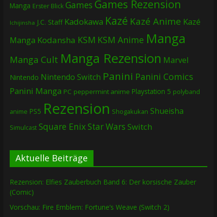
Games Rezension
Games
Manga
Erster Blick
Kazé
Kazé Anime
Kadokawa
Kazé
J.C. Staff
Ichijinsha
Manga
KSM
KSM Anime
Manga
Kodansha
Manga Rezension
Manga Cult
Marvel
Panini
Panini Comics
Nintendo Switch
Nintendo
Panini Manga
Playstation 5
PC
peppermint anime
polyband
Rezension
Shueisha
PS5
Shogakukan
anime
Square Enix
Star Wars
Switch
Simulcast
Aktuelle Beiträge
Rezension: Elfies Zauberbuch Band 6: Der korsische Zauber
(Comic)
Vorschau: Fire Emblem: Fortune’s Weave (Switch 2)