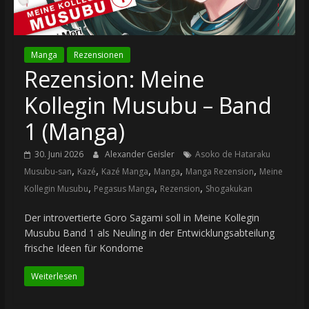
Manga
Rezensionen
Rezension: Meine
Kollegin Musubu – Band
1 (Manga)
30. Juni 2026
Alexander Geisler
Asoko de Hataraku
,
,
,
,
,
Musubu-san
Kazé
Kazé Manga
Manga
Manga Rezension
Meine
,
,
,
Kollegin Musubu
Pegasus Manga
Rezension
Shogakukan
Der introvertierte Goro Sagami soll in Meine Kollegin
Musubu Band 1 als Neuling in der Entwicklungsabteilung
frische Ideen für Kondome
Weiterlesen