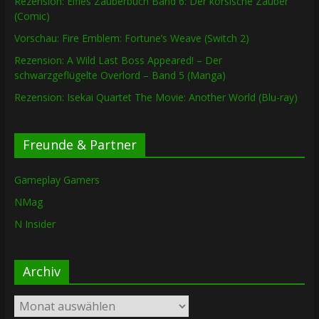
Rezension: Elfies Zauberbuch Band 6: Der korsische Zauber
(Comic)
Vorschau: Fire Emblem: Fortune’s Weave (Switch 2)
Rezension: A Wild Last Boss Appeared! – Der
schwarzgeflügelte Overlord – Band 5 (Manga)
Rezension: Isekai Quartet The Movie: Another World (Blu-ray)
Freunde & Partner
Gameplay Gamers
NMag
N Insider
Archiv
Archiv