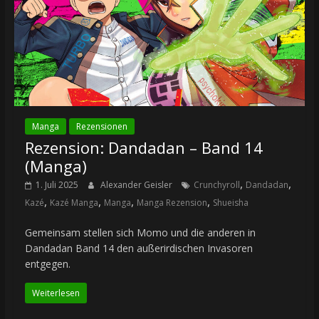
Manga
Rezensionen
Rezension: Dandadan – Band 14
(Manga)
,
,
1. Juli 2025
Alexander Geisler
Crunchyroll
Dandadan
,
,
,
,
Kazé
Kazé Manga
Manga
Manga Rezension
Shueisha
Gemeinsam stellen sich Momo und die anderen in
Dandadan Band 14 den außerirdischen Invasoren
entgegen.
Weiterlesen