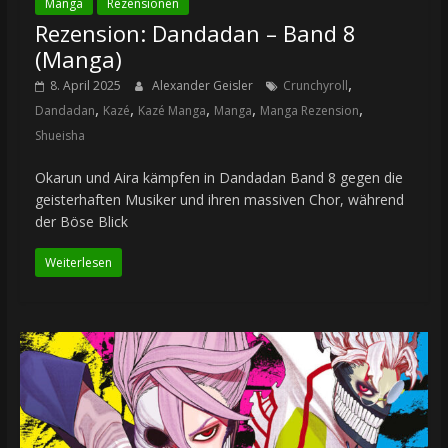
Manga
Rezensionen
Rezension: Dandadan – Band 8
(Manga)
,
8. April 2025
Alexander Geisler
Crunchyroll
,
,
,
,
,
Dandadan
Kazé
Kazé Manga
Manga
Manga Rezension
Shueisha
Okarun und Aira kämpfen in Dandadan Band 8 gegen die
geisterhaften Musiker und ihren massiven Chor, während
der Böse Blick
Weiterlesen