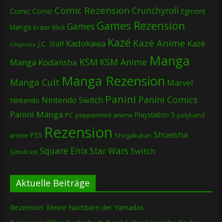
Comic Rezension
Crunchyroll
Comic
Comic
Egmont
Games Rezension
Games
Manga
Erster Blick
Kazé
Kazé Anime
Kadokawa
Kazé
J.C. Staff
Ichijinsha
Manga
KSM
KSM Anime
Manga
Kodansha
Manga Rezension
Manga Cult
Marvel
Panini
Panini Comics
Nintendo Switch
Nintendo
Panini Manga
Playstation 5
PC
peppermint anime
polyband
Rezension
Shueisha
PS5
Shogakukan
anime
Square Enix
Star Wars
Switch
Simulcast
Aktuelle Beiträge
Rezension: Meine Nachbarn der Yamadas