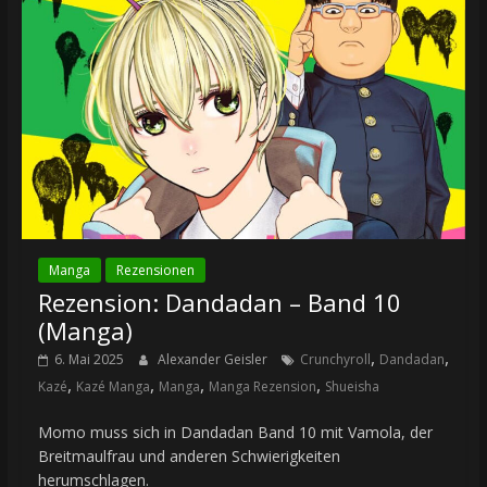
Manga
Rezensionen
Rezension: Dandadan – Band 10
(Manga)
,
,
6. Mai 2025
Alexander Geisler
Crunchyroll
Dandadan
,
,
,
,
Kazé
Kazé Manga
Manga
Manga Rezension
Shueisha
Momo muss sich in Dandadan Band 10 mit Vamola, der
Breitmaulfrau und anderen Schwierigkeiten
herumschlagen.