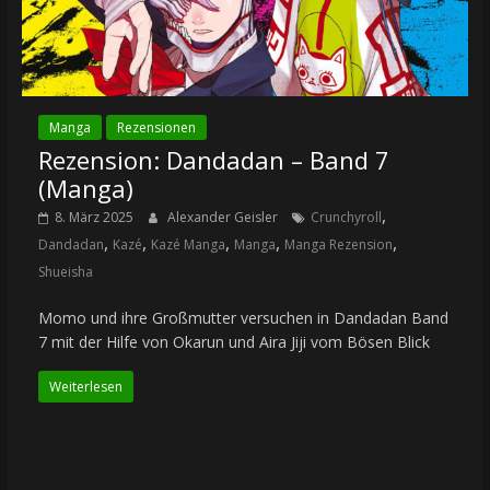
Manga
Rezensionen
Rezension: Dandadan – Band 7
(Manga)
,
8. März 2025
Alexander Geisler
Crunchyroll
,
,
,
,
,
Dandadan
Kazé
Kazé Manga
Manga
Manga Rezension
Shueisha
Momo und ihre Großmutter versuchen in Dandadan Band
7 mit der Hilfe von Okarun und Aira Jiji vom Bösen Blick
Weiterlesen