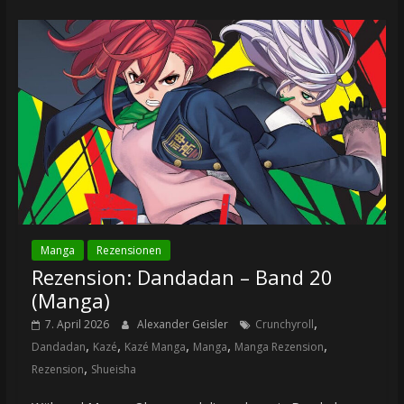
Manga
Rezensionen
Rezension: Dandadan – Band 20
(Manga)
,
7. April 2026
Alexander Geisler
Crunchyroll
,
,
,
,
,
Dandadan
Kazé
Kazé Manga
Manga
Manga Rezension
,
Rezension
Shueisha