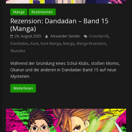
Manga
Rezensionen
Rezension: Dandadan – Band 15
(Manga)
,
26. August 2025
Alexander Geisler
Crunchyroll
,
,
,
,
,
Dandadan
Kazé
Kazé Manga
Manga
Manga Rezension
Shueisha
Während der Gründung eines Schul-Klubs, stoßen Momo,
Okarun und die anderen in Dandadan Band 15 auf neue
Mysterien.
Weiterlesen