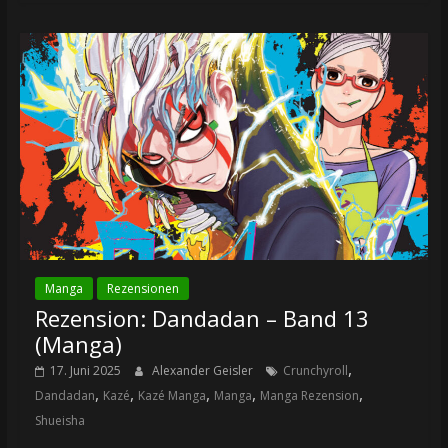
Manga
Rezensionen
Rezension: Dandadan – Band 13
(Manga)
,
17. Juni 2025
Alexander Geisler
Crunchyroll
,
,
,
,
,
Dandadan
Kazé
Kazé Manga
Manga
Manga Rezension
Shueisha