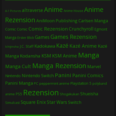
Anime
Anime
altraverse
Anime House
A-1 Pictures
Rezension
AniMoon Publishing
Carlsen Manga
Comic Rezension
Crunchyroll
Comic
Comic
Egmont
Games Rezension
Games
Manga
Erster Blick
Kazé
Kazé Anime
Kadokawa
Kazé
J.C. Staff
Ichijinsha
Manga
KSM
KSM Anime
Manga
Kodansha
Manga Rezension
Manga Cult
Marvel
Panini
Panini Comics
Nintendo Switch
Nintendo
Panini Manga
Playstation 5
PC
peppermint anime
polyband
Rezension
Shueisha
PS5
Shogakukan
anime
Square Enix
Star Wars
Switch
Simulcast