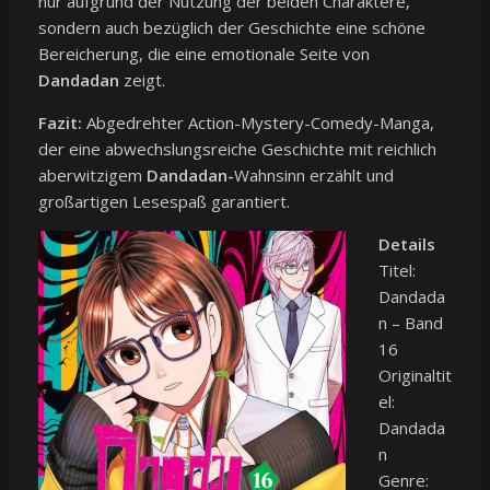
nur aufgrund der Nutzung der beiden Charaktere,
sondern auch bezüglich der Geschichte eine schöne
Bereicherung, die eine emotionale Seite von
Dandadan
zeigt.
Fazit:
Abgedrehter Action-Mystery-Comedy-Manga,
der eine abwechslungsreiche Geschichte mit reichlich
aberwitzigem
Dandadan-
Wahnsinn erzählt und
großartigen Lesespaß garantiert.
Details
Titel:
Dandada
n – Band
16
Originaltit
el:
Dandada
n
Genre: