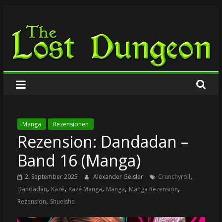
Zum
The
Inhalt
springen
Lost
Dungeon
Manga
Rezensionen
Rezension: Dandadan –
Band 16 (Manga)
,
2. September 2025
Alexander Geisler
Crunchyroll
,
,
,
,
,
Dandadan
Kazé
Kazé Manga
Manga
Manga Rezension
,
Rezension
Shueisha