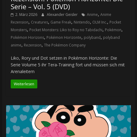
Serie – Vol. 5 (DVD)
,
2. März 2026
Alexander Geisler
Anime
Anime
,
,
,
,
,
Rezension
Creatures
Game Freak
Nintendo
OLM Inc.
Pocket
,
,
,
Monsters
Pocket Monsters: Liko to Roy no Tabidachi
Pokémon
,
,
,
Pokémon Horizons
Pokémon Horizonte
polyband
polyband
,
,
anime
Rezension
The Pokémon Company
Liko, Rory und Dot setzen in Pokémon Horizonte: Die
Serie Volume 5 ihr Tera-Training fort und müssen sich mit
Arenaleitern
Weiterlesen