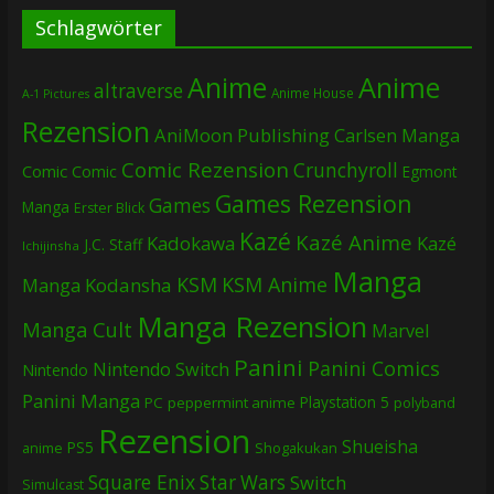
Schlagwörter
Anime
Anime
altraverse
Anime House
A-1 Pictures
Rezension
AniMoon Publishing
Carlsen Manga
Comic Rezension
Crunchyroll
Comic
Comic
Egmont
Games Rezension
Games
Manga
Erster Blick
Kazé
Kazé Anime
Kadokawa
Kazé
J.C. Staff
Ichijinsha
Manga
KSM
KSM Anime
Manga
Kodansha
Manga Rezension
Manga Cult
Marvel
Panini
Panini Comics
Nintendo Switch
Nintendo
Panini Manga
Playstation 5
PC
peppermint anime
polyband
Rezension
Shueisha
PS5
Shogakukan
anime
Square Enix
Star Wars
Switch
Simulcast