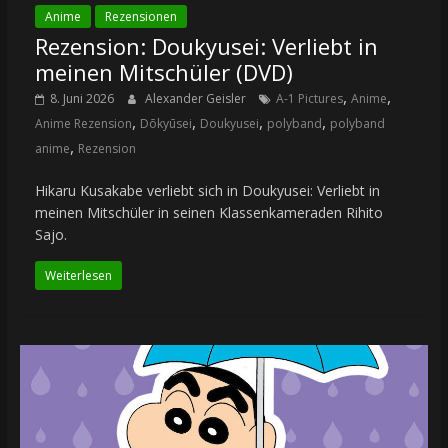
Anime
Rezensionen
Rezension: Doukyusei: Verliebt in
meinen Mitschüler (DVD)
,
,
8. Juni 2026
Alexander Geisler
A-1 Pictures
Anime
,
,
,
,
Anime Rezension
Dōkyūsei
Doukyusei
polyband
polyband
,
anime
Rezension
Hikaru Kusakabe verliebt sich in Doukyusei: Verliebt in
meinen Mitschüler in seinen Klassenkameraden Rihito
Sajo.
Weiterlesen