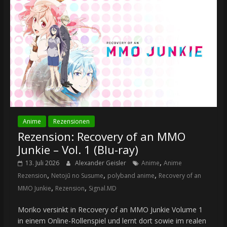
Anime
Rezensionen
Rezension: Recovery of an MMO
Junkie – Vol. 1 (Blu-ray)
,
13. Juli 2026
Alexander Geisler
Anime
Anime
,
,
,
Rezension
Netojū no Susume
polyband anime
Recovery of an
,
,
MMO Junkie
Rezension
Signal.MD
Moriko versinkt in Recovery of an MMO Junkie Volume 1
in einem Online-Rollenspiel und lernt dort sowie im realen