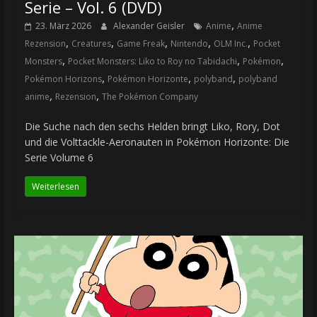
Serie – Vol. 6 (DVD)
,
23. März 2026
Alexander Geisler
Anime
Anime
,
,
,
,
,
Rezension
Creatures
Game Freak
Nintendo
OLM Inc.
Pocket
,
,
,
Monsters
Pocket Monsters: Liko to Roy no Tabidachi
Pokémon
,
,
,
Pokémon Horizons
Pokémon Horizonte
polyband
polyband
,
,
anime
Rezension
The Pokémon Company
Die Suche nach den sechs Helden bringt Liko, Rory, Dot
und die Volttackle-Aeronauten in Pokémon Horizonte: Die
Serie Volume 6
Weiterlesen