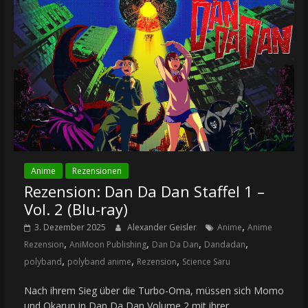
Anime
Rezensionen
Rezension: Dan Da Dan Staffel 1 –
Vol. 2 (Blu-ray)
,
3. Dezember 2025
Alexander Geisler
Anime
Anime
,
,
,
,
Rezension
AniMoon Publishing
Dan Da Dan
Dandadan
,
,
,
polyband
polyband anime
Rezension
Science Saru
Nach ihrem Sieg über die Turbo-Oma, müssen sich Momo
und Okarun in Dan Da Dan Volume 2 mit ihrer