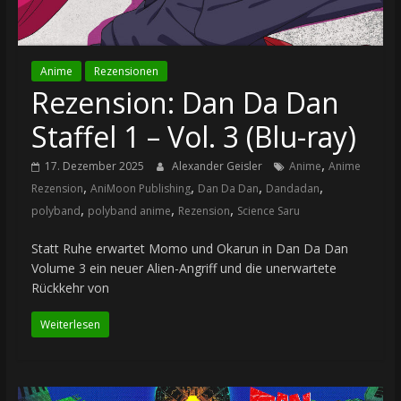
Anime
Rezensionen
Rezension: Dan Da Dan
Staffel 1 – Vol. 3 (Blu-ray)
,
17. Dezember 2025
Alexander Geisler
Anime
Anime
,
,
,
,
Rezension
AniMoon Publishing
Dan Da Dan
Dandadan
,
,
,
polyband
polyband anime
Rezension
Science Saru
Statt Ruhe erwartet Momo und Okarun in Dan Da Dan
Volume 3 ein neuer Alien-Angriff und die unerwartete
Rückkehr von
Weiterlesen