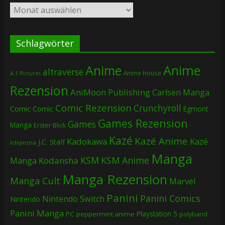
Archiv
Schlagwörter
Anime
Anime
altraverse
Anime House
A-1 Pictures
Rezension
AniMoon Publishing
Carlsen Manga
Comic Rezension
Crunchyroll
Comic
Comic
Egmont
Games Rezension
Games
Manga
Erster Blick
Kazé
Kazé Anime
Kadokawa
Kazé
J.C. Staff
Ichijinsha
Manga
KSM
KSM Anime
Manga
Kodansha
Manga Rezension
Manga Cult
Marvel
Panini
Panini Comics
Nintendo Switch
Nintendo
Panini Manga
Playstation 5
PC
peppermint anime
polyband