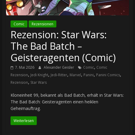
Comic
Rezensionen
Rezension: Star Wars:
The Bad Batch –
Geisteragenten (Comic)
,
7. Mai 2026
Alexander Geisler
Comic
Comic
,
,
,
,
,
,
Rezension
Jedi Knight
Jedi-Ritter
Marvel
Panini
Panini Comics
,
Rezension
Star Wars
Kloneinheit 99, bekannt als Bad Batch, erhält in Star Wars:
The Bad Batch: Geisteragenten einen heiklen
Geheimauftrag.
Weiterlesen