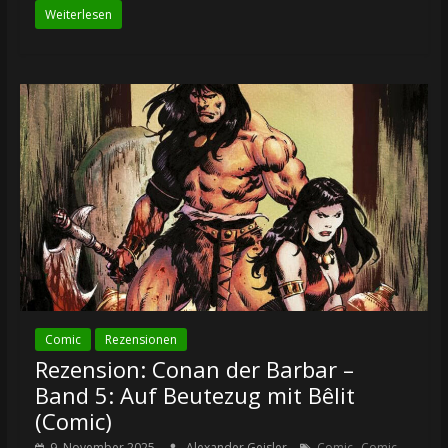
Weiterlesen
Comic
Rezensionen
Rezension: Conan der Barbar –
Band 5: Auf Beutezug mit Bêlit
(Comic)
,
9. November 2025
Alexander Geisler
Comic
Comic