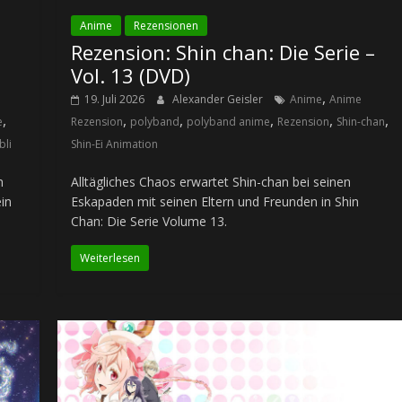
Anime
Rezensionen
Rezension: Shin chan: Die Serie –
Vol. 13 (DVD)
,
19. Juli 2026
Alexander Geisler
Anime
Anime
,
,
,
,
,
,
e
Rezension
polyband
polyband anime
Rezension
Shin-chan
bli
Shin-Ei Animation
n
Alltägliches Chaos erwartet Shin-chan bei seinen
ein
Eskapaden mit seinen Eltern und Freunden in Shin
Chan: Die Serie Volume 13.
Weiterlesen