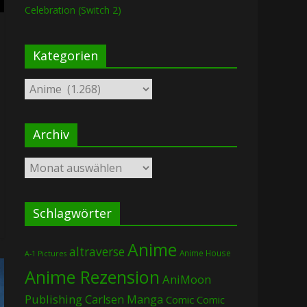
Celebration (Switch 2)
Kategorien
Kategorien
Archiv
Archiv
Schlagwörter
Anime
altraverse
Anime House
A-1 Pictures
Anime Rezension
AniMoon
Publishing
Carlsen Manga
Comic
Comic