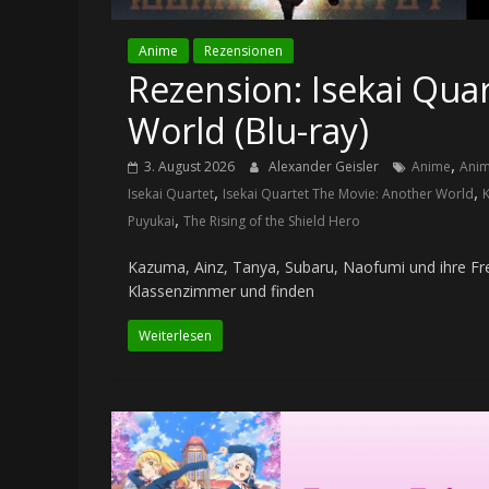
Anime
Rezensionen
Rezension: Isekai Qua
World (Blu-ray)
,
3. August 2026
Alexander Geisler
Anime
Anim
,
,
Isekai Quartet
Isekai Quartet The Movie: Another World
,
Puyukai
The Rising of the Shield Hero
Kazuma, Ainz, Tanya, Subaru, Naofumi und ihre Fre
Klassenzimmer und finden
Weiterlesen