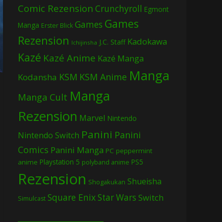
Comic Rezension
Crunchyroll
Egmont
Games
Games
Manga
Erster Blick
Rezension
Kadokawa
J.C. Staff
Ichijinsha
Kazé
Kazé Anime
Kazé Manga
Manga
KSM
KSM Anime
Kodansha
Manga
Manga Cult
Rezension
Marvel
Nintendo
Panini
Panini
Nintendo Switch
Comics
Panini Manga
PC
peppermint
Playstation 5
PS5
anime
polyband anime
Rezension
Shueisha
Shogakukan
Square Enix
Star Wars
Switch
Simulcast