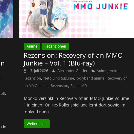
Anime
Rezensionen
Rezension: Recovery of an MMO
en
Junkie – Vol. 1 (Blu-ray)
,
13. Juli 2026
Alexander Geisler
Anime
Anime
,
,
,
Rezension
Netojū no Susume
polyband anime
Recovery of
n
,
,
an MMO Junkie
Rezension
Signal.MD
,
oll
Moriko versinkt in Recovery of an MMO Junkie Volume
1 in einem Online-Rollenspiel und lernt dort sowie im
realen Leben
Weiterlesen
n in