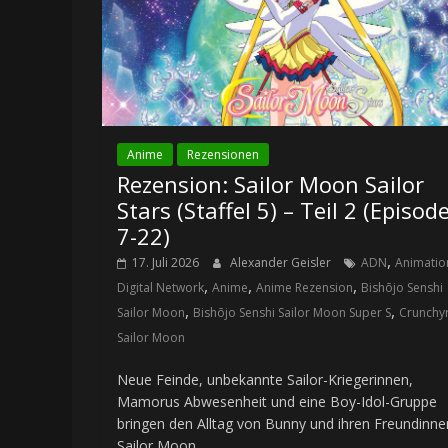
Anime
Rezensionen
Rezension: Sailor Moon Sailor
Stars (Staffel 5) – Teil 2 (Episod
7-22)
,
17. Juli 2026
Alexander Geisler
ADN
Animatio
,
,
,
Digital Network
Anime
Anime Rezension
Bishōjo Senshi
,
,
Sailor Moon
Bishōjo Senshi Sailor Moon Super S
Crunchyr
Sailor Moon
Neue Feinde, unbekannte Sailor-Kriegerinnen,
Mamorus Abwesenheit und eine Boy-Idol-Gruppe
bringen den Alltag von Bunny und ihren Freundinne
Sailor Moon