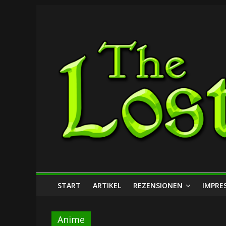
Zum
The
Inhalt
springen
Lost
Dungeon
START
ARTIKEL
REZENSIONEN
IMPRE
Anime