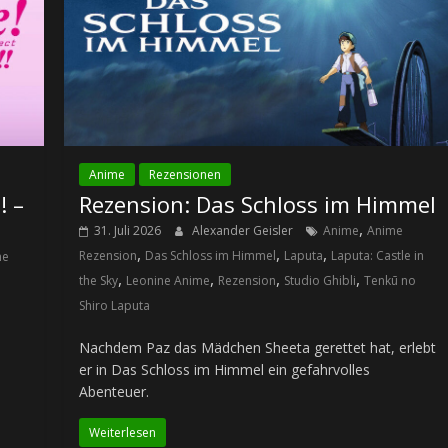
Anime
Rezensionen
! –
Rezension: Das Schloss im Himmel
,
31. Juli 2026
Alexander Geisler
Anime
Anime
,
,
,
Rezension
Das Schloss im Himmel
Laputa
Laputa: Castle in
me
,
,
,
,
the Sky
Leonine Anime
Rezension
Studio Ghibli
Tenkū no
Shiro Laputa
Nachdem Paz das Mädchen Sheeta gerettet hat, erlebt
er in Das Schloss im Himmel ein gefahrvolles
Abenteuer.
Weiterlesen