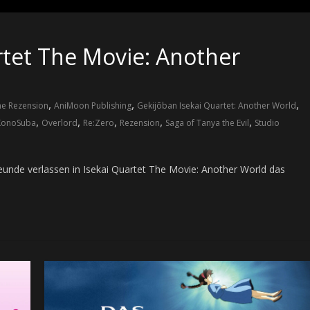
rtet The Movie: Another
,
,
,
e Rezension
AniMoon Publishing
Gekijōban Isekai Quartet: Another World
,
,
,
,
,
KonoSuba
Overlord
Re:Zero
Rezension
Saga of Tanya the Evil
Studio
unde verlassen in Isekai Quartet The Movie: Another World das