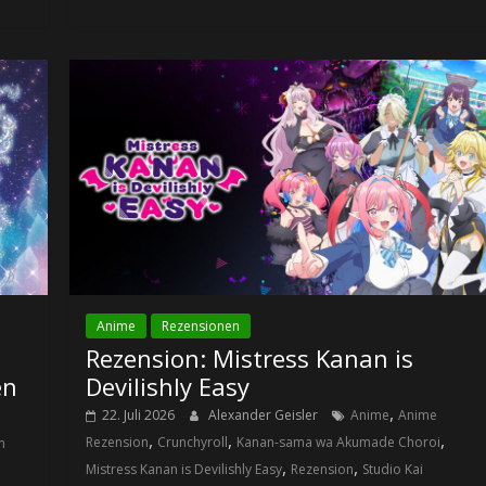
Anime
Rezensionen
Rezension: Mistress Kanan is
en
Devilishly Easy
,
22. Juli 2026
Alexander Geisler
Anime
Anime
,
,
,
Rezension
Crunchyroll
Kanan-sama wa Akumade Choroi
n
,
,
Mistress Kanan is Devilishly Easy
Rezension
Studio Kai