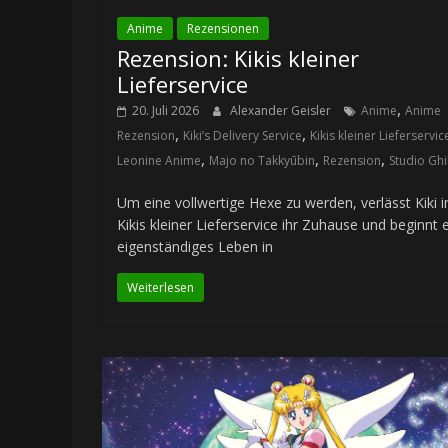
Anime
Rezensionen
Rezension: Kikis kleiner
Lieferservice
,
20. Juli 2026
Alexander Geisler
Anime
Anime
,
,
Rezension
Kiki’s Delivery Service
Kikis kleiner Lieferservic
,
,
,
Leonine Anime
Majo no Takkyūbin
Rezension
Studio Ghi
Um eine vollwertige Hexe zu werden, verlässt Kiki i
Kikis kleiner Lieferservice ihr Zuhause und beginnt 
eigenständiges Leben in
Weiterlesen