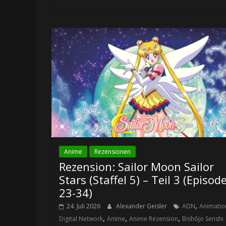
Anime
Rezensionen
Rezension: Sailor Moon Sailor
Stars (Staffel 5) – Teil 3 (Episod
23-34)
,
24. Juli 2026
Alexander Geisler
ADN
Animatio
,
,
,
Digital Network
Anime
Anime Rezension
Bishōjo Senshi