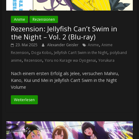
Anime
Rezensionen
Rezension: Jellyfish Can’t Swim in
the Night – Vol. 2 (Blu-ray)
,
23. Mai 2025
Alexander Geisler
Anime
Anime
,
,
,
Rezension
Doga Kobo
Jellyfish Can’t Swim in the Night
polyband
,
,
,
anime
Rezension
Yoru no Kurage wa Oyogenai
Yorukura
Nach einem ersten Erfolg als Jelee, versuchen Mahiru,
Kano, Kiui und Mei in Jellyfish Can’t Swim in the Night
Volume
Weiterlesen