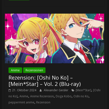
Anime
Rezensionen
Rezension: [Oshi No Ko] –
[Mein*Star] – Vol. 2 (Blu-ray)
,
21. Oktober 2024
Alexander Geisler
[Mein*Star]
[Oshi
,
,
,
,
,
no Ko]
Anime
Anime Rezension
Doga Kobo
Oshi no Ko
,
peppermint anime
Rezension