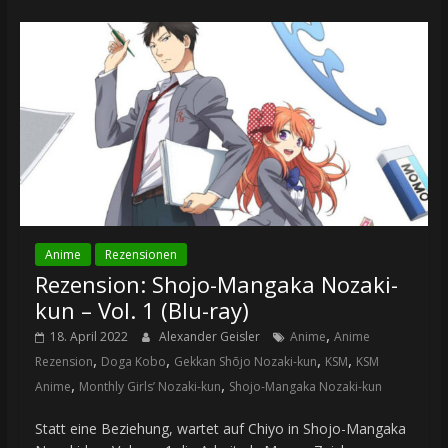
Anime
Rezensionen
Rezension: Shojo-Mangaka Nozaki-
kun – Vol. 1 (Blu-ray)
,
18. April 2022
Alexander Geisler
Anime
Anime
,
,
,
,
Rezension
Doga Kobo
Gekkan Shōjo Nozaki-kun
KSM
KSM
,
,
Anime
Monthly Girls’ Nozaki-kun
Shojo-Mangaka Nozaki-kun
Statt eine Beziehung, wartet auf Chiyo in Shojo-Mangaka