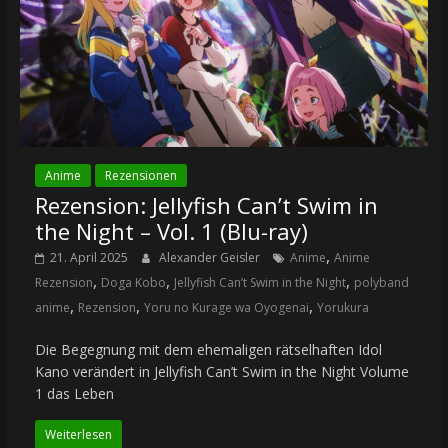
Anime
Rezensionen
Rezension: Jellyfish Can’t Swim in
the Night – Vol. 1 (Blu-ray)
,
21. April 2025
Alexander Geisler
Anime
Anime
,
,
,
Rezension
Doga Kobo
Jellyfish Can’t Swim in the Night
polyband
,
,
,
anime
Rezension
Yoru no Kurage wa Oyogenai
Yorukura
Die Begegnung mit dem ehemaligen rätselhaften Idol
Kano verändert in Jellyfish Can’t Swim in the Night Volume
1 das Leben
Weiterlesen