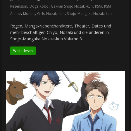
,
,
,
,
Rezension
Doga Kobo
Gekkan Shōjo Nozaki-kun
KSM
KSM
,
,
Anime
Monthly Girls’ Nozaki-kun
Shojo-Mangaka Nozaki-kun
Regen, Manga-Nebencharaktere, Theater, Dates und
mehr beschäftigen Chiyo, Nozaki und die anderen in
Shojo-Mangaka Nozaki-kun Volume 3.
Weiterlesen