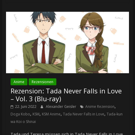
Anime
Rezensionen
Rezension: Tada Never Falls in Love
– Vol. 3 (Blu-ray)
,
22. Juni 2022
Alexander Geisler
Anime Rezension
,
,
,
,
Doga Kobo
KSM
KSM Anime
Tada Never Falls in Love
Tada-kun
wa Koi o Shinai
Tada und Teresa müssen sich in Tada Never Falls in Love