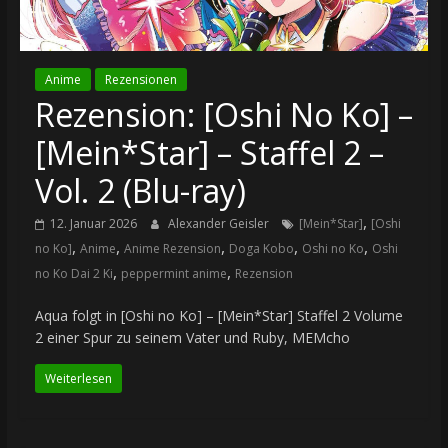
Anime
Rezensionen
Rezension: [Oshi No Ko] –
[Mein*Star] – Staffel 2 –
Vol. 2 (Blu-ray)
,
12. Januar 2026
Alexander Geisler
[Mein*Star]
[Oshi
,
,
,
,
,
no Ko]
Anime
Anime Rezension
Doga Kobo
Oshi no Ko
Oshi
,
,
no Ko Dai 2 Ki
peppermint anime
Rezension
Aqua folgt in [Oshi no Ko] – [Mein*Star] Staffel 2 Volume
2 einer Spur zu seinem Vater und Ruby, MEMcho
Weiterlesen