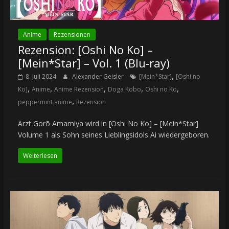
Anime
Rezensionen
Rezension: [Oshi No Ko] –
[Mein*Star] – Vol. 1 (Blu-ray)
,
8. Juli 2024
Alexander Geisler
[Mein*Star]
[Oshi no
,
,
,
,
,
Ko]
Anime
Anime Rezension
Doga Kobo
Oshi no Ko
,
peppermint anime
Rezension
Arzt Gorō Amamiya wird in [Oshi No Ko] – [Mein*Star]
Volume 1 als Sohn seines Lieblingsidols Ai wiedergeboren.
Weiterlesen