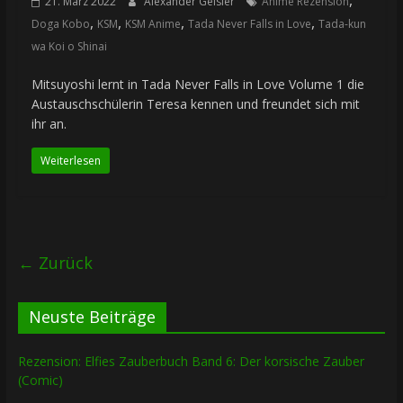
,
21. März 2022
Alexander Geisler
Anime Rezension
,
,
,
,
Doga Kobo
KSM
KSM Anime
Tada Never Falls in Love
Tada-kun
wa Koi o Shinai
Mitsuyoshi lernt in Tada Never Falls in Love Volume 1 die
Austauschschülerin Teresa kennen und freundet sich mit
ihr an.
Weiterlesen
← Zurück
Neuste Beiträge
Rezension: Elfies Zauberbuch Band 6: Der korsische Zauber
(Comic)