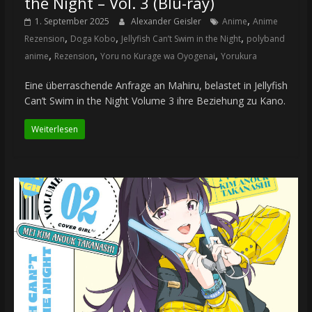
the Night – Vol. 3 (Blu-ray)
,
1. September 2025
Alexander Geisler
Anime
Anime
,
,
,
Rezension
Doga Kobo
Jellyfish Can’t Swim in the Night
polyband
,
,
,
anime
Rezension
Yoru no Kurage wa Oyogenai
Yorukura
Eine überraschende Anfrage an Mahiru, belastet in Jellyfish
Can’t Swim in the Night Volume 3 ihre Beziehung zu Kano.
Weiterlesen