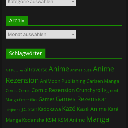
Archiv
Archiv
Schlagwörter
Anime
Anime
altraverse
Anime House
A-1 Pictures
Rezension
AniMoon Publishing
Carlsen Manga
Comic Rezension
Crunchyroll
Comic
Comic
Egmont
Games Rezension
Games
Manga
Erster Blick
Kazé
Kazé Anime
Kadokawa
Kazé
J.C. Staff
Ichijinsha
Manga
KSM
KSM Anime
Manga
Kodansha