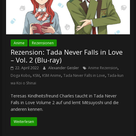
Anime
Rezensionen
Rezension: Tada Never Falls in Love
– Vol. 2 (Blu-ray)
,
22. April 2022
Alexander Geisler
Anime Rezension
,
,
,
,
Doga Kobo
KSM
KSM Anime
Tada Never Falls in Love
Tada-kun
wa Koi o Shinai
Teresas Kindheitsfreund Charles taucht in Tada Never
Falls in Love Volume 2 auf und lernt Mitsuyoshi und die
anderen kennen.
Weiterlesen