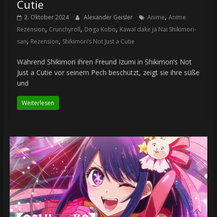
Cutie
,
2. Oktober 2024
Alexander Geisler
Anime
Anime
,
,
,
Rezension
Crunchyroll
Doga Kobo
Kawaī dake ja Nai Shikimori-
,
,
san
Rezension
Shikimori’s Not Just a Cutie
Während Shikimori ihren Freund Izumi in Shikimori’s Not
Just a Cutie vor seinem Pech beschützt, zeigt sie ihre süße
und
Weiterlesen