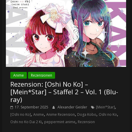
Anime
Rezensionen
Rezension: [Oshi No Ko] –
[Mein*Star] – Staffel 2 – Vol. 1 (Blu-
ray)
,
17. September 2025
Alexander Geisler
[Mein*Star]
,
,
,
,
,
[Oshi no Ko]
Anime
Anime Rezension
Doga Kobo
Oshi no Ko
,
,
Oshi no Ko Dai 2 Ki
peppermint anime
Rezension