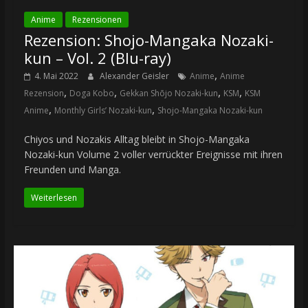
Anime
Rezensionen
Rezension: Shojo-Mangaka Nozaki-
kun – Vol. 2 (Blu-ray)
,
4. Mai 2022
Alexander Geisler
Anime
Anime
,
,
,
,
Rezension
Doga Kobo
Gekkan Shōjo Nozaki-kun
KSM
KSM
,
,
Anime
Monthly Girls’ Nozaki-kun
Shojo-Mangaka Nozaki-kun
Chiyos und Nozakis Alltag bleibt in Shojo-Mangaka
Nozaki-kun Volume 2 voller verrückter Ereignisse mit ihren
Freunden und Manga.
Weiterlesen