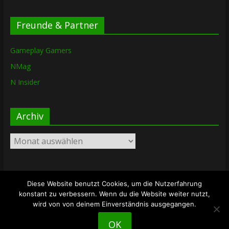
Freunde & Partner
Gameplay Gamers
NMag
N Insider
Archiv
Archiv
Diese Website benutzt Cookies, um die Nutzerfahrung
Copyright © 2026
The Lost Dungeon
. Alle Rechte vorbehalten.
konstant zu verbessern. Wenn du die Website weiter nutzt,
Theme: ColorMag von
ThemeGrill
. Bereitgestellt von
wird von von deinem Einverständnis ausgegangen.
WordPress
.
OK