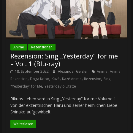
Anime
Rezensionen
Rezension: Sing „Yesterday“ for me
– Vol. 1 (Blu-ray)
,
18. September 2022
Alexander Geisler
Anime
Anime
,
,
,
,
,
Rezension
Doga Kobo
Kazé
Kazé Anime
Rezension
Sing
,
"Yesterday" for Me
Yesterday o Utatte
Rikuos Leben wird in Sing „Yesterday“ for me Volume 1
von der exzentrischen Haru und seiner heimlichen Liebe
Shinako aufgewirbelt.
Weiterlesen