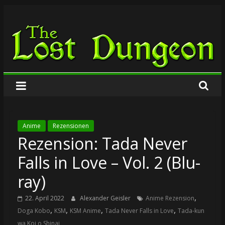
Zum
The
Inhalt
springen
Lost
Dungeon
Anime
Rezensionen
Rezension: Tada Never
Falls in Love – Vol. 2 (Blu-
ray)
,
22. April 2022
Alexander Geisler
Anime Rezension
,
,
,
,
Doga Kobo
KSM
KSM Anime
Tada Never Falls in Love
Tada-kun
wa Koi o Shinai