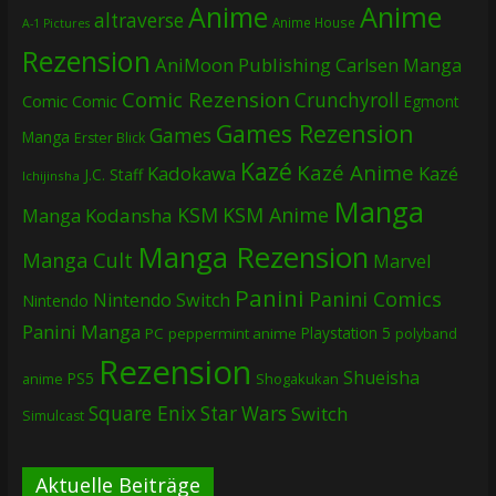
Anime
Anime
altraverse
Anime House
A-1 Pictures
Rezension
AniMoon Publishing
Carlsen Manga
Comic Rezension
Crunchyroll
Comic
Comic
Egmont
Games Rezension
Games
Manga
Erster Blick
Kazé
Kazé Anime
Kadokawa
Kazé
J.C. Staff
Ichijinsha
Manga
KSM
KSM Anime
Manga
Kodansha
Manga Rezension
Manga Cult
Marvel
Panini
Panini Comics
Nintendo Switch
Nintendo
Panini Manga
Playstation 5
PC
peppermint anime
polyband
Rezension
Shueisha
PS5
Shogakukan
anime
Square Enix
Star Wars
Switch
Simulcast
Aktuelle Beiträge