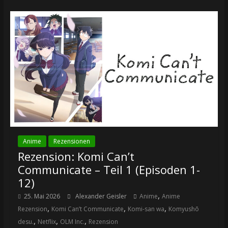
Anime
Rezensionen
Rezension: Komi Can’t
Communicate – Teil 1 (Episoden 1-
12)
,
25. Mai 2026
Alexander Geisler
Anime
Anime
,
,
,
Rezension
Komi Can’t Communicate
Komi-san wa
Komyushō
,
,
,
desu.
Netflix
OLM Inc.
Rezension