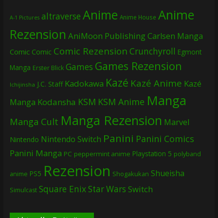
Anime
Anime
altraverse
Anime House
A-1 Pictures
Rezension
AniMoon Publishing
Carlsen Manga
Comic Rezension
Crunchyroll
Comic
Comic
Egmont
Games Rezension
Games
Manga
Erster Blick
Kazé
Kazé Anime
Kadokawa
Kazé
J.C. Staff
Ichijinsha
Manga
KSM
KSM Anime
Manga
Kodansha
Manga Rezension
Manga Cult
Marvel
Panini
Panini Comics
Nintendo Switch
Nintendo
Panini Manga
Playstation 5
PC
peppermint anime
polyband
Rezension
Shueisha
PS5
Shogakukan
anime
Square Enix
Star Wars
Switch
Simulcast