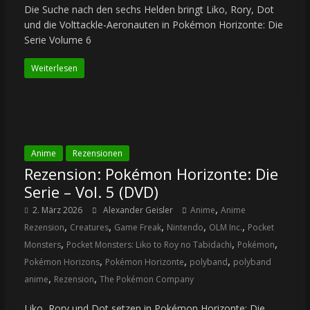
Die Suche nach den sechs Helden bringt Liko, Rory, Dot
und die Volttackle-Aeronauten in Pokémon Horizonte: Die
Serie Volume 6
Weiterlesen
Anime
Rezensionen
Rezension: Pokémon Horizonte: Die
Serie – Vol. 5 (DVD)
,
2. März 2026
Alexander Geisler
Anime
Anime
,
,
,
,
,
Rezension
Creatures
Game Freak
Nintendo
OLM Inc.
Pocket
,
,
,
Monsters
Pocket Monsters: Liko to Roy no Tabidachi
Pokémon
,
,
,
Pokémon Horizons
Pokémon Horizonte
polyband
polyband
,
,
anime
Rezension
The Pokémon Company
Liko, Rory und Dot setzen in Pokémon Horizonte: Die