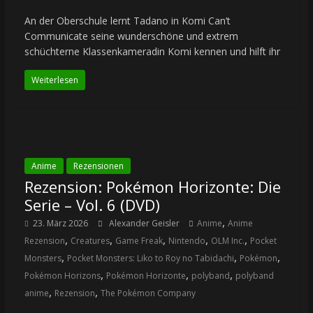
An der Oberschule lernt Tadano in Komi Can’t
Communicate seine wunderschöne und extrem
schüchterne Klassenkameradin Komi kennen und hilft ihr
Weiterlesen
Anime
Rezensionen
Rezension: Pokémon Horizonte: Die
Serie – Vol. 6 (DVD)
,
23. März 2026
Alexander Geisler
Anime
Anime
,
,
,
,
,
Rezension
Creatures
Game Freak
Nintendo
OLM Inc.
Pocket
,
,
,
Monsters
Pocket Monsters: Liko to Roy no Tabidachi
Pokémon
,
,
,
Pokémon Horizons
Pokémon Horizonte
polyband
polyband
,
,
anime
Rezension
The Pokémon Company