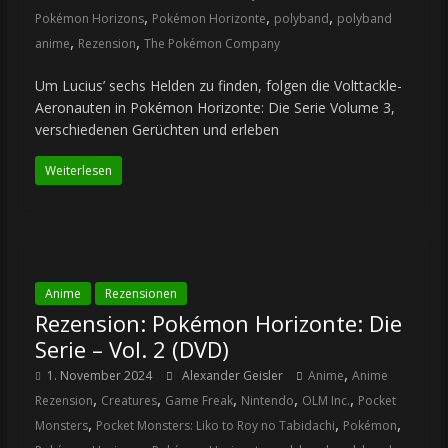
,
,
,
Pokémon Horizons
Pokémon Horizonte
polyband
polyband
,
,
anime
Rezension
The Pokémon Company
Um Lucius’ sechs Helden zu finden, folgen die Volttackle-
Aeronauten in Pokémon Horizonte: Die Serie Volume 3,
verschiedenen Gerüchten und erleben
Weiterlesen
Anime
Rezensionen
Rezension: Pokémon Horizonte: Die
Serie – Vol. 2 (DVD)
,
1. November 2024
Alexander Geisler
Anime
Anime
,
,
,
,
,
Rezension
Creatures
Game Freak
Nintendo
OLM Inc.
Pocket
,
,
,
Monsters
Pocket Monsters: Liko to Roy no Tabidachi
Pokémon