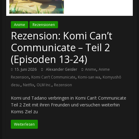
Anime
Rezensionen
Rezension: Komi Can’t
Communicate – Teil 2
(Episoden 13-24)
,
15. Juni 2026
Alexander Geisler
Anime
Anime
,
,
,
Rezension
Komi Can’t Communicate
Komi-san wa
Komyushō
,
,
,
desu.
Netflix
OLM Inc.
Rezension
Komi und Tadano verbringen in Komi Can’t Communicate
Teil 2 Zeit mit ihren Freunden und versuchen weiterhin
Komis Ziel zu
Weiterlesen