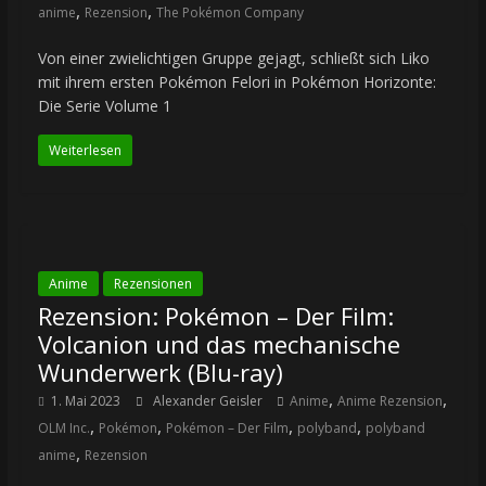
,
,
anime
Rezension
The Pokémon Company
Von einer zwielichtigen Gruppe gejagt, schließt sich Liko
mit ihrem ersten Pokémon Felori in Pokémon Horizonte:
Die Serie Volume 1
Weiterlesen
Anime
Rezensionen
Rezension: Pokémon – Der Film:
Volcanion und das mechanische
Wunderwerk (Blu-ray)
,
,
1. Mai 2023
Alexander Geisler
Anime
Anime Rezension
,
,
,
,
OLM Inc.
Pokémon
Pokémon – Der Film
polyband
polyband
,
anime
Rezension