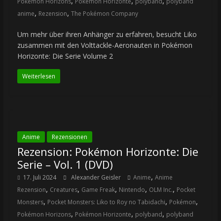
,
,
,
Pokémon Horizons
Pokémon Horizonte
polyband
polyband
,
,
anime
Rezension
The Pokémon Company
Um mehr über ihren Anhänger zu erfahren, besucht Liko
zusammen mit den Volttackle-Aeronauten in Pokémon
Horizonte: Die Serie Volume 2
Weiterlesen
Anime
Rezensionen
Rezension: Pokémon Horizonte: Die
Serie – Vol. 1 (DVD)
,
17. Juli 2024
Alexander Geisler
Anime
Anime
,
,
,
,
,
Rezension
Creatures
Game Freak
Nintendo
OLM Inc.
Pocket
,
,
,
Monsters
Pocket Monsters: Liko to Roy no Tabidachi
Pokémon
,
,
,
Pokémon Horizons
Pokémon Horizonte
polyband
polyband