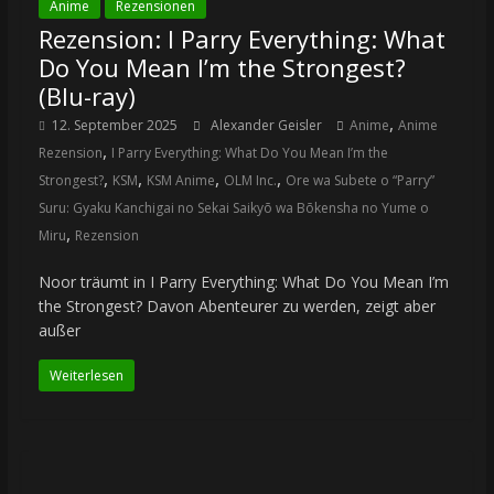
Anime
Rezensionen
Rezension: I Parry Everything: What
Do You Mean I’m the Strongest?
(Blu-ray)
,
12. September 2025
Alexander Geisler
Anime
Anime
,
Rezension
I Parry Everything: What Do You Mean I’m the
,
,
,
,
Strongest?
KSM
KSM Anime
OLM Inc.
Ore wa Subete o “Parry”
Suru: Gyaku Kanchigai no Sekai Saikyō wa Bōkensha no Yume o
,
Miru
Rezension
Noor träumt in I Parry Everything: What Do You Mean I’m
the Strongest? Davon Abenteurer zu werden, zeigt aber
außer
Weiterlesen