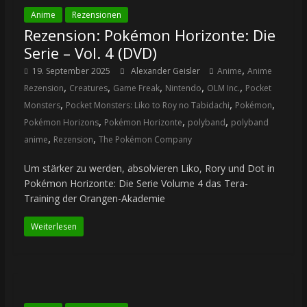
Anime
Rezensionen
Rezension: Pokémon Horizonte: Die
Serie – Vol. 4 (DVD)
,
19. September 2025
Alexander Geisler
Anime
Anime
,
,
,
,
,
Rezension
Creatures
Game Freak
Nintendo
OLM Inc.
Pocket
,
,
,
Monsters
Pocket Monsters: Liko to Roy no Tabidachi
Pokémon
,
,
,
Pokémon Horizons
Pokémon Horizonte
polyband
polyband
,
,
anime
Rezension
The Pokémon Company
Um stärker zu werden, absolvieren Liko, Rory und Dot in
Pokémon Horizonte: Die Serie Volume 4 das Tera-
Training der Orangen-Akademie
Weiterlesen