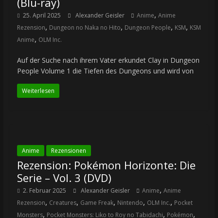
(Blu-ray)
,
25. April 2025
Alexander Geisler
Anime
Anime
,
,
,
,
Rezension
Dungeon no Naka no Hito
Dungeon People
KSM
KSM
,
Anime
OLM Inc.
Auf der Suche nach ihrem Vater erkundet Clay in Dungeon
People Volume 1 die Tiefen des Dungeons und wird von
Weiterlesen
Anime
Rezensionen
Rezension: Pokémon Horizonte: Die
Serie – Vol. 3 (DVD)
,
2. Februar 2025
Alexander Geisler
Anime
Anime
,
,
,
,
,
Rezension
Creatures
Game Freak
Nintendo
OLM Inc.
Pocket
,
,
,
Monsters
Pocket Monsters: Liko to Roy no Tabidachi
Pokémon