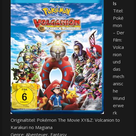
ls
Titel:
Poké
mon
– Der
Film:
Volca
nion
und
das
mech
anisc
he
Wund
erwe
rk
Originaltitel: Pokémon The Movie XY&Z: Volcanion to
Karakuri no Magiana
Genre: Abenteuer, Fantasy