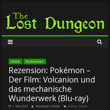
Zum
The
Inhalt
springen
Lost
Dungeon
Anime
Rezensionen
Rezension: Pokémon –
Der Film: Volcanion und
das mechanische
Wunderwerk (Blu-ray)
,
1. Mai 2023
Alexander Geisler
Anime
Anime