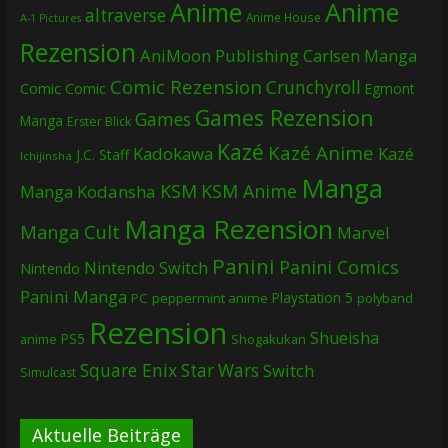
Anime
Anime
altraverse
Anime House
A-1 Pictures
Rezension
AniMoon Publishing
Carlsen Manga
Comic Rezension
Crunchyroll
Comic
Comic
Egmont
Games Rezension
Games
Manga
Erster Blick
Kazé
Kazé Anime
Kadokawa
Kazé
J.C. Staff
Ichijinsha
Manga
KSM
KSM Anime
Manga
Kodansha
Manga Rezension
Manga Cult
Marvel
Panini
Panini Comics
Nintendo Switch
Nintendo
Panini Manga
Playstation 5
PC
peppermint anime
polyband
Rezension
Shueisha
PS5
Shogakukan
anime
Square Enix
Star Wars
Switch
Simulcast
Aktuelle Beiträge