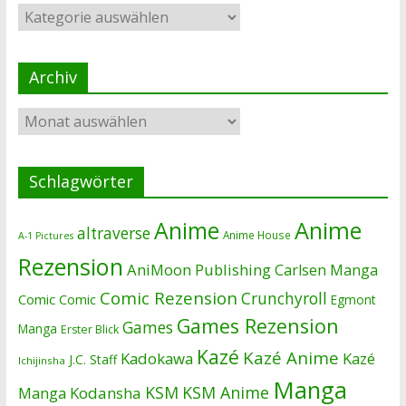
Kategorien
Archiv
Archiv
Schlagwörter
Anime
Anime
altraverse
Anime House
A-1 Pictures
Rezension
AniMoon Publishing
Carlsen Manga
Comic Rezension
Crunchyroll
Comic
Comic
Egmont
Games Rezension
Games
Manga
Erster Blick
Kazé
Kazé Anime
Kadokawa
Kazé
J.C. Staff
Ichijinsha
Manga
KSM
KSM Anime
Manga
Kodansha