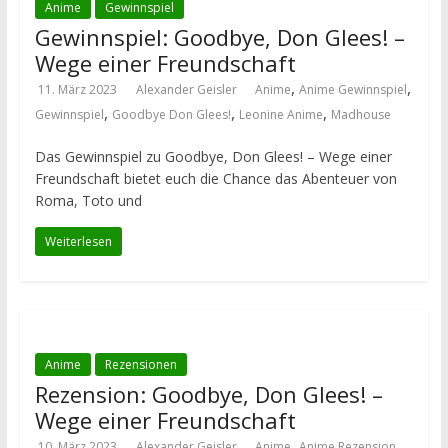
Anime
Gewinnspiel
Gewinnspiel: Goodbye, Don Glees! –
Wege einer Freundschaft
,
,
11. März 2023
Alexander Geisler
Anime
Anime Gewinnspiel
,
,
,
Gewinnspiel
Goodbye Don Glees!
Leonine Anime
Madhouse
Das Gewinnspiel zu Goodbye, Don Glees! – Wege einer
Freundschaft bietet euch die Chance das Abenteuer von
Roma, Toto und
Weiterlesen
Anime
Rezensionen
Rezension: Goodbye, Don Glees! –
Wege einer Freundschaft
,
,
10. März 2023
Alexander Geisler
Anime
Anime Rezension