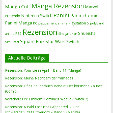
Manga Rezension
Manga Cult
Marvel
Panini
Panini Comics
Nintendo Switch
Nintendo
Panini Manga
Playstation 5
PC
peppermint anime
polyband
Rezension
Shueisha
PS5
Shogakukan
anime
Square Enix
Star Wars
Switch
Simulcast
Aktuelle Beiträge
Rezension: Your Lie in April – Band 11 (Manga)
Rezension: Meine Nachbarn der Yamadas
Rezension: Elfies Zauberbuch Band 6: Der korsische Zauber
(Comic)
Vorschau: Fire Emblem: Fortune’s Weave (Switch 2)
Rezension: A Wild Last Boss Appeared! – Der
schwarzgeflügelte Overlord – Band 5 (Manga)