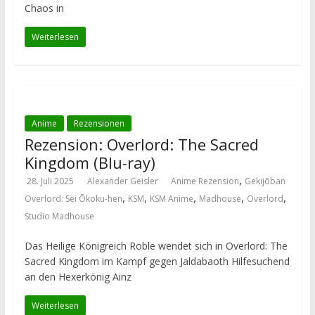
Chaos in
Weiterlesen
Anime
Rezensionen
Rezension: Overlord: The Sacred
Kingdom (Blu-ray)
,
28. Juli 2025
Alexander Geisler
Anime Rezension
Gekijōban
,
,
,
,
,
Overlord: Sei Ōkoku-hen
KSM
KSM Anime
Madhouse
Overlord
Studio Madhouse
Das Heilige Königreich Roble wendet sich in Overlord: The
Sacred Kingdom im Kampf gegen Jaldabaoth Hilfesuchend
an den Hexerkönig Ainz
Weiterlesen