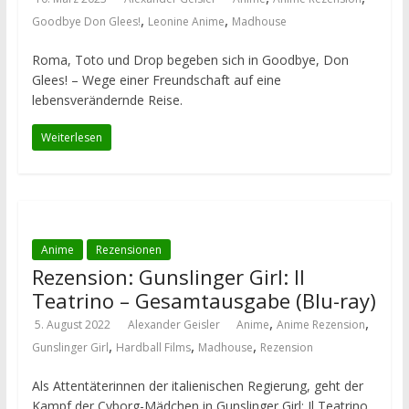
,
,
Goodbye Don Glees!
Leonine Anime
Madhouse
Roma, Toto und Drop begeben sich in Goodbye, Don
Glees! – Wege einer Freundschaft auf eine
lebensverändernde Reise.
Weiterlesen
Anime
Rezensionen
Rezension: Gunslinger Girl: Il
Teatrino – Gesamtausgabe (Blu-ray)
,
,
5. August 2022
Alexander Geisler
Anime
Anime Rezension
,
,
,
Gunslinger Girl
Hardball Films
Madhouse
Rezension
Als Attentäterinnen der italienischen Regierung, geht der
Kampf der Cyborg-Mädchen in Gunslinger Girl: Il Teatrino