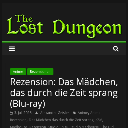
Zum
The
Inhalt
springen
Lost
Dungeon
Anime
Rezensionen
Rezension: Das Mädchen,
das durch die Zeit sprang
(Blu-ray)
,
3. Juli 2026
Alexander Geisler
Anime
Anime
,
,
,
Rezension
Das Mädchen das durch die Zeit sprang
KSM
,
,
,
,
Madhouse
Rezension
Studio Chizu
Studio Madhouse
The Girl