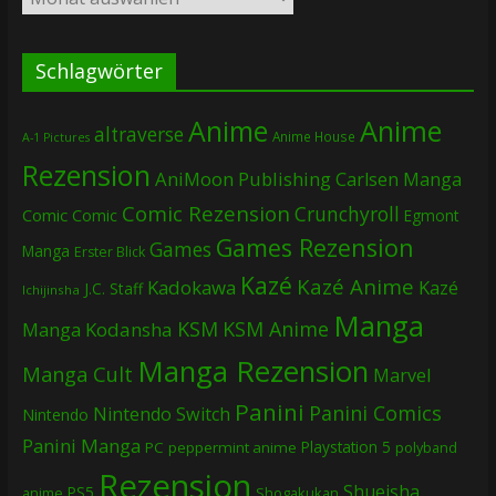
Schlagwörter
Anime
Anime
altraverse
Anime House
A-1 Pictures
Rezension
AniMoon Publishing
Carlsen Manga
Comic Rezension
Crunchyroll
Comic
Comic
Egmont
Games Rezension
Games
Manga
Erster Blick
Kazé
Kazé Anime
Kadokawa
Kazé
J.C. Staff
Ichijinsha
Manga
KSM
KSM Anime
Manga
Kodansha
Manga Rezension
Manga Cult
Marvel
Panini
Panini Comics
Nintendo Switch
Nintendo
Panini Manga
Playstation 5
PC
peppermint anime
polyband
Rezension
Shueisha
PS5
Shogakukan
anime