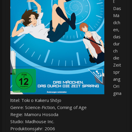
l:
Das
Mä
dch
en,
das
dur
ch
die
Zeit
spr
ang
Ori
gina
ltitel: Toki o Kakeru Shōjo
Genre: Science-Fiction, Coming of Age
Regie: Mamoru Hosoda
Studio: Madhouse Inc.
Produktionsjahr: 2006