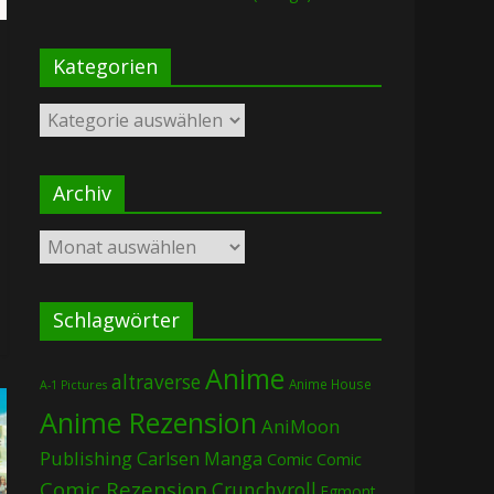
Kategorien
Kategorien
Archiv
Archiv
Schlagwörter
Anime
altraverse
Anime House
A-1 Pictures
Anime Rezension
AniMoon
Publishing
Carlsen Manga
Comic
Comic
Comic Rezension
Crunchyroll
Egmont