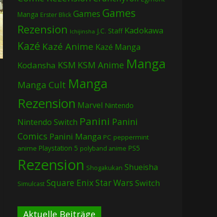
Games
Games
Manga
Erster Blick
Rezension
Kadokawa
J.C. Staff
Ichijinsha
Kazé
Kazé Anime
Kazé Manga
Manga
KSM
KSM Anime
Kodansha
Manga
Manga Cult
Rezension
Marvel
Nintendo
Panini
Panini
Nintendo Switch
Comics
Panini Manga
PC
peppermint
Playstation 5
PS5
anime
polyband anime
Rezension
Shueisha
Shogakukan
Square Enix
Star Wars
Switch
Simulcast
Aktuelle Beiträge