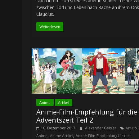
Nach ihrem Tod strebt Scarlet in Scarlet in einer We
zwischen Tod und Leben nach Rache an ihrem Onk
Claudius.
Weiterlesen
Anime
Artikel
Anime-Film-Empfehlung für die
Adventszeit Teil 2
10. Dezember 2017
Alexander Geisler
Ame & 
,
,
Anime
Anime Artikel
Anime-Film-Empfehlung für die