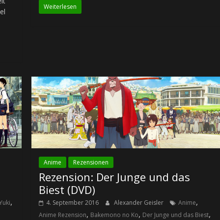
lt
Weiterlesen
el
Anime
Rezensionen
Rezension: Der Junge und das
Biest (DVD)
,
,
Yuki
4. September 2016
Alexander Geisler
Anime
,
,
,
Anime Rezension
Bakemono no Ko
Der Junge und das Biest