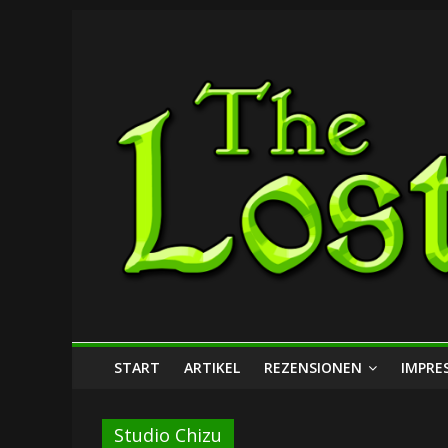
Zum
The
Inhalt
springen
Lost
Dungeon
START
ARTIKEL
REZENSIONEN
IMPRE
Studio Chizu