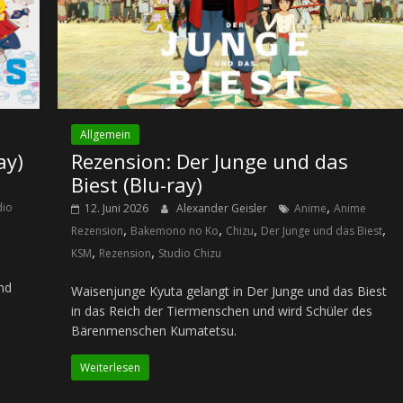
Allgemein
ay)
Rezension: Der Junge und das
Biest (Blu-ray)
,
dio
12. Juni 2026
Alexander Geisler
Anime
Anime
,
,
,
,
Rezension
Bakemono no Ko
Chizu
Der Junge und das Biest
,
,
KSM
Rezension
Studio Chizu
und
Waisenjunge Kyuta gelangt in Der Junge und das Biest
in das Reich der Tiermenschen und wird Schüler des
Bärenmenschen Kumatetsu.
Weiterlesen