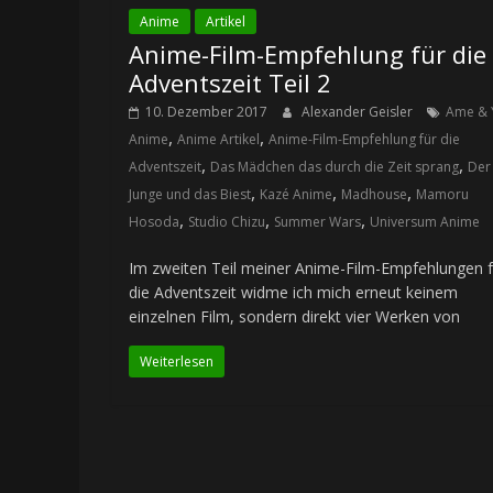
Anime
Artikel
Anime-Film-Empfehlung für die
Adventszeit Teil 2
10. Dezember 2017
Alexander Geisler
Ame & 
,
,
Anime
Anime Artikel
Anime-Film-Empfehlung für die
,
,
Adventszeit
Das Mädchen das durch die Zeit sprang
Der
,
,
,
Junge und das Biest
Kazé Anime
Madhouse
Mamoru
,
,
,
Hosoda
Studio Chizu
Summer Wars
Universum Anime
Im zweiten Teil meiner Anime-Film-Empfehlungen f
die Adventszeit widme ich mich erneut keinem
einzelnen Film, sondern direkt vier Werken von
Weiterlesen