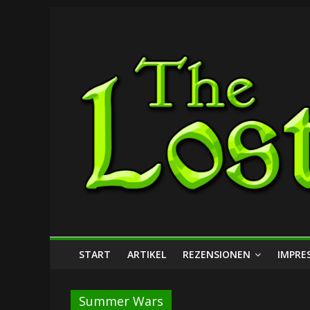
Zum
The
Inhalt
springen
Lost
Dungeon
START
ARTIKEL
REZENSIONEN
IMPRE
Summer Wars