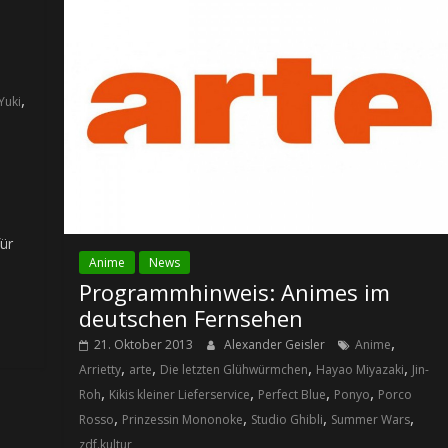
,
Yuki
ür
Anime
News
Programmhinweis: Animes im
deutschen Fernsehen
,
21. Oktober 2013
Alexander Geisler
Anime
,
,
,
,
Arrietty
arte
Die letzten Glühwürmchen
Hayao Miyazaki
Jin-
,
,
,
,
Roh
Kikis kleiner Lieferservice
Perfect Blue
Ponyo
Porco
,
,
,
,
Rosso
Prinzessin Mononoke
Studio Ghibli
Summer Wars
zdf.kultur