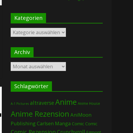
Kategorien
Kategorien
Archiv
Archiv
Schlagwörter
Anime
altraverse
Anime House
A-1 Pictures
Anime Rezension
AniMoon
Publishing
Carlsen Manga
Comic
Comic
Comic Rezension
Crunchyroll
Egmont