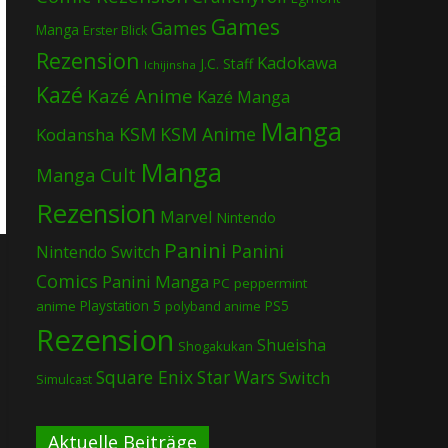
Games
Games
Manga
Erster Blick
Rezension
Kadokawa
J.C. Staff
Ichijinsha
Kazé
Kazé Anime
Kazé Manga
Manga
KSM
KSM Anime
Kodansha
Manga
Manga Cult
Rezension
Marvel
Nintendo
Panini
Panini
Nintendo Switch
Comics
Panini Manga
PC
peppermint
Playstation 5
PS5
anime
polyband anime
Rezension
Shueisha
Shogakukan
Square Enix
Star Wars
Switch
Simulcast
Aktuelle Beiträge