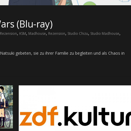
rs (Blu-ray)
,
,
,
,
,
,
Rezension
KSM
Madhouse
Rezension
Studio Chizu
Studio Madhouse
atsuki gebeten, sie zu ihrer Familie zu begleiten und als Chaos in