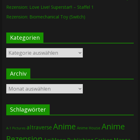
Rezension: Love Live! Superstar!! – Staffel 1
Rezension: Biomechanical Toy (Switch)
Kategorien
Kategorien
Archiv
Archiv
Schlagwörter
Anime
Anime
altraverse
Anime House
A-1 Pictures
Rezension
AniMoon Publishing
Carlsen Manga