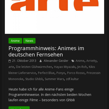
Anime
News
Programmhinweis: Animes im
deutschen Fernsehen
,
,
21. Oktober 2013
Alexander Geisler
Anime
Arrietty
,
,
,
,
arte
Die letzten Glühwürmchen
Hayao Miyazaki
Jin-Roh
Kikis
,
,
,
,
kleiner Lieferservice
Perfect Blue
Ponyo
Porco Rosso
Prinzessin
,
,
,
Mononoke
Studio Ghibli
Summer Wars
zdf.kultur
Heute habe ich für alle Anime-Fans einige
Programmhinweise. In den nächsten beiden Wochen
laufen einige Filme – besonders von Ghbili