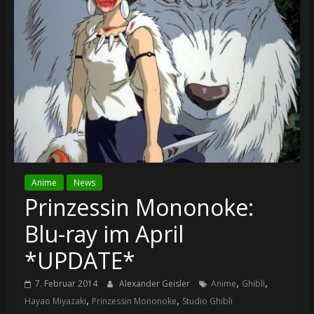
Anime
News
Prinzessin Mononoke:
Blu-ray im April
*UPDATE*
,
,
7. Februar 2014
Alexander Geisler
Anime
Ghibli
,
,
Hayao Miyazaki
Prinzessin Mononoke
Studio Ghibli