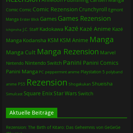
Comic Rezension
Crunchyroll
Comic
Comic
Egmont
Games Rezension
Games
Manga
Erster Blick
Kazé
Kazé Anime
Kadokawa
Kazé
J.C. Staff
Ichijinsha
Manga
KSM
KSM Anime
Manga
Kodansha
Manga Rezension
Manga Cult
Marvel
Panini
Panini Comics
Nintendo Switch
Nintendo
Panini Manga
Playstation 5
PC
peppermint anime
polyband
Rezension
Shueisha
PS5
Shogakukan
anime
Square Enix
Star Wars
Switch
Simulcast
Aktuelle Beiträge
Rezension: The Birth of Kitaro: Das Geheimnis von GeGeGe