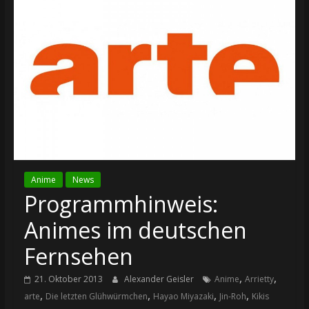
Anime
News
Programmhinweis:
Animes im deutschen
Fernsehen
,
,
21. Oktober 2013
Alexander Geisler
Anime
Arrietty
,
,
,
,
arte
Die letzten Glühwürmchen
Hayao Miyazaki
Jin-Roh
Kikis