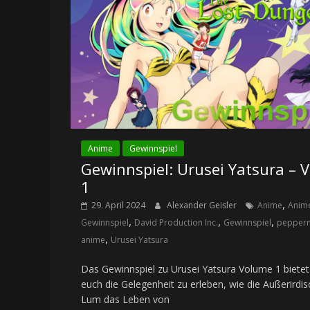
Anime
Gewinnspiel
Gewinnspiel: Urusei Yatsura – V
1
,
29. April 2024
Alexander Geisler
Anime
Anim
,
,
,
Gewinnspiel
David Production Inc.
Gewinnspiel
pepperm
,
anime
Urusei Yatsura
Das Gewinnspiel zu Urusei Yatsura Volume 1 bietet
euch die Gelegenheit zu erleben, wie die Außerirdi
Lum das Leben von