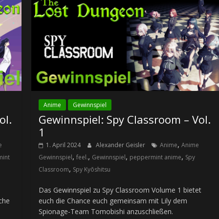
Anime
Gewinnspiel
ol.
Gewinnspiel: Spy Classroom – Vol.
1
,
e
1. April 2024
Alexander Geisler
Anime
Anime
,
,
,
,
int
Gewinnspiel
feel.
Gewinnspiel
peppermint anime
Spy
,
Classroom
Spy Kyōshitsu
Das Gewinnspiel zu Spy Classroom Volume 1 bietet
sche
euch die Chance euch gemeinsam mit Lily dem
Spionage-Team Tomobishi anzuschließen.