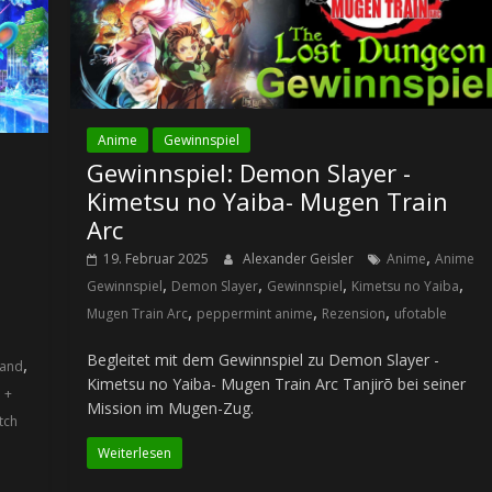
Anime
Gewinnspiel
Gewinnspiel: Demon Slayer -
Kimetsu no Yaiba- Mugen Train
Arc
,
19. Februar 2025
Alexander Geisler
Anime
Anime
,
,
,
,
Gewinnspiel
Demon Slayer
Gewinnspiel
Kimetsu no Yaiba
,
,
,
Mugen Train Arc
peppermint anime
Rezension
ufotable
Begleitet mit dem Gewinnspiel zu Demon Slayer -
,
Land
Kimetsu no Yaiba- Mugen Train Arc Tanjirō bei seiner
 +
Mission im Mugen-Zug.
tch
Weiterlesen