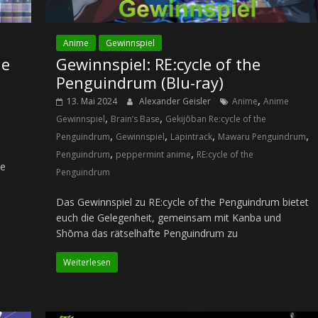
Anime
Gewinnspiel
he
Gewinnspiel: RE:cycle of the
Penguindrum (Blu-ray)
,
13. Mai 2024
Alexander Geisler
Anime
Anime
,
,
Gewinnspiel
Brain’s Base
Gekijōban Re:cycle of the
,
,
,
,
Penguindrum
Gewinnspiel
Lapintrack
Mawaru Penguindrum
,
,
Penguindrum
peppermint anime
RE:cycle of the
he
Penguindrum
Das Gewinnspiel zu RE:cycle of the Penguindrum bietet
euch die Gelegenheit, gemeinsam mit Kanba und
Shōma das rätselhafte Penguindrum zu
Weiterlesen