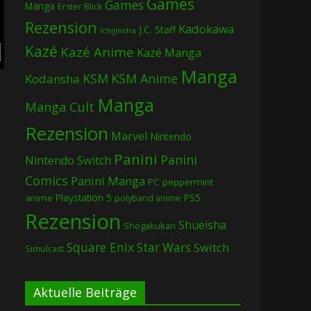
Games
Games
Manga
Erster Blick
Rezension
Kadokawa
J.C. Staff
Ichijinsha
Kazé
Kazé Anime
Kazé Manga
Manga
KSM
KSM Anime
Kodansha
Manga
Manga Cult
Rezension
Marvel
Nintendo
Panini
Panini
Nintendo Switch
Comics
Panini Manga
PC
peppermint
Playstation 5
PS5
anime
polyband anime
Rezension
Shueisha
Shogakukan
Square Enix
Star Wars
Switch
Simulcast
Aktuelle Beiträge