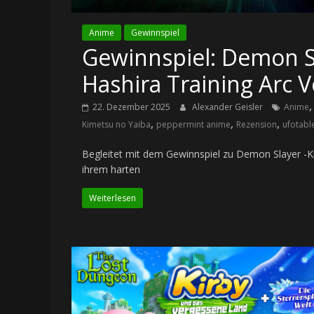
Anime
Gewinnspiel
Gewinnspiel: Demon Sl
Hashira Training Arc Vo
22. Dezember 2025
Alexander Geisler
Anime
,
,
,
Kimetsu no Yaiba
peppermint anime
Rezension
ufotabl
Begleitet mit dem Gewinnspiel zu Demon Slayer -Ki
ihrem harten
Weiterlesen