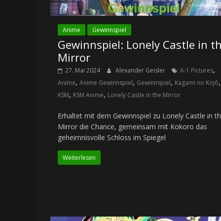
Anime
Gewinnspiel
Gewinnspiel: Lonely Castle in t
Mirror
,
27. Mai 2024
Alexander Geisler
A-1 Pictures
,
,
,
,
Anime
Anime Gewinnspiel
Gewinnspiel
Kagami no Kojō
,
,
KSM
KSM Anime
Lonely Castle in the Mirror
Erhaltet mit dem Gewinnspiel zu Lonely Castle in t
Mirror die Chance, gemeinsam mit Kokoro das
geheimnisvolle Schloss im Spiegel
Weiterlesen