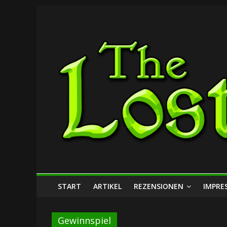
Zum
The
Inhalt
springen
Lost
Dungeon
START
ARTIKEL
REZENSIONEN
IMPRE
Gewinnspiel