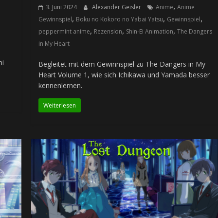
,
3. Juni 2024
Alexander Geisler
Anime
Anime
,
,
,
Gewinnspiel
Boku no Kokoro no Yabai Yatsu
Gewinnspiel
,
,
,
peppermint anime
Rezension
Shin-Ei Animation
The Dangers
in My Heart
hi
Begleitet mit dem Gewinnspiel zu The Dangers in My
Heart Volume 1, wie sich Ichikawa und Yamada besser
kennenlernen.
Weiterlesen