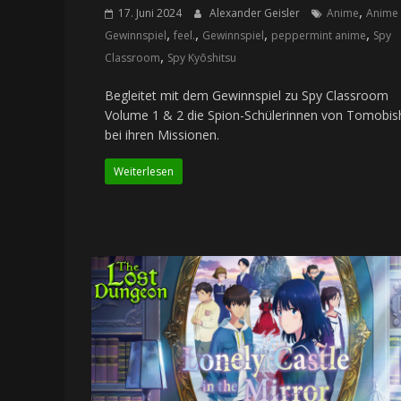
,
17. Juni 2024
Alexander Geisler
Anime
Anime
,
,
,
,
Gewinnspiel
feel.
Gewinnspiel
peppermint anime
Spy
,
Classroom
Spy Kyōshitsu
Begleitet mit dem Gewinnspiel zu Spy Classroom
Volume 1 & 2 die Spion-Schülerinnen von Tomobis
bei ihren Missionen.
Weiterlesen