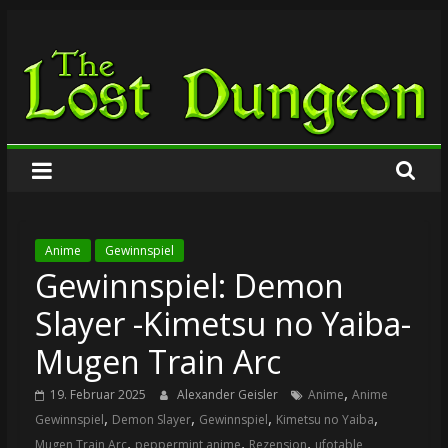
Zum
The
Inhalt
springen
Lost
Dungeon
Anime
Gewinnspiel
Gewinnspiel: Demon
Slayer -Kimetsu no Yaiba-
Mugen Train Arc
,
19. Februar 2025
Alexander Geisler
Anime
Anime
,
,
,
,
Gewinnspiel
Demon Slayer
Gewinnspiel
Kimetsu no Yaiba
,
,
,
Mugen Train Arc
peppermint anime
Rezension
ufotable