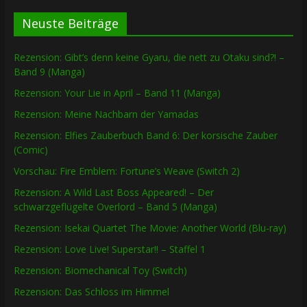
Neuste Beiträge
Rezension: Gibt’s denn keine Gyaru, die nett zu Otaku sind?! –
Band 9 (Manga)
Rezension: Your Lie in April – Band 11 (Manga)
Rezension: Meine Nachbarn der Yamadas
Rezension: Elfies Zauberbuch Band 6: Der korsische Zauber
(Comic)
Vorschau: Fire Emblem: Fortune’s Weave (Switch 2)
Rezension: A Wild Last Boss Appeared! – Der
schwarzgeflügelte Overlord – Band 5 (Manga)
Rezension: Isekai Quartet The Movie: Another World (Blu-ray)
Rezension: Love Live! Superstar!! – Staffel 1
Rezension: Biomechanical Toy (Switch)
Rezension: Das Schloss im Himmel