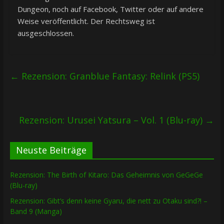
Dungeon, noch auf Facebook, Twitter oder auf andere
Weise veröffentlicht. Der Rechtsweg ist
ausgeschlossen.
←
Rezension: Granblue Fantasy: Relink (PS5)
Rezension: Urusei Yatsura – Vol. 1 (Blu-ray)
→
Neuste Beiträge
Rezension: The Birth of Kitaro: Das Geheimnis von GeGeGe
(Blu-ray)
Rezension: Gibt’s denn keine Gyaru, die nett zu Otaku sind?! –
Band 9 (Manga)