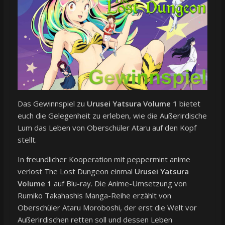
Das Gewinnspiel zu
Urusei Yatsura Volume 1
bietet
euch die Gelegenheit zu erleben, wie die Außerirdische
Lum das Leben von Oberschüler Ataru auf den Kopf
stellt.
In freundlicher Kooperation mit peppermint anime
verlost The Lost Dungeon einmal
Urusei Yatsura
Volume 1
auf Blu-ray. Die Anime-Umsetzung von
Rumiko Takahashis Manga-Reihe erzählt von
Oberschüler Ataru Moroboshi, der erst die Welt vor
Außerirdischen retten soll und dessen Leben