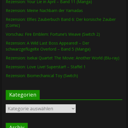
Rezension: Your Lie in April – Band 11 (Manga)
Rezension: Meine Nachbarn der Yamadas
Rezension: Elfies Zauberbuch Band 6: Der korsische Zauber
(Comic)
Vorschau: Fire Emblem: Fortune’s Weave (Switch 2)
Rezension: A Wild Last Boss Appeared! – Der
schwarzgeflügelte Overlord – Band 5 (Manga)
Rezension: Isekai Quartet The Movie: Another World (Blu-ray)
Rezension: Love Live! Superstar!! – Staffel 1
Rezension: Biomechanical Toy (Switch)
Kategorien
Kategorien
Archiv