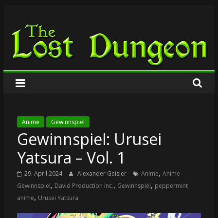
Zum
The
Inhalt
springen
Lost
Dungeon
Anime
Gewinnspiel
Gewinnspiel: Urusei
Yatsura – Vol. 1
,
29. April 2024
Alexander Geisler
Anime
Anime
,
,
,
Gewinnspiel
David Production Inc.
Gewinnspiel
peppermint
,
anime
Urusei Yatsura