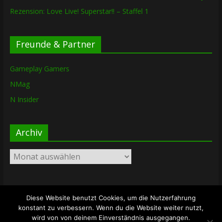
Rezension: Love Live! Superstar!! – Staffel 1
Freunde & Partner
Gameplay Gamers
NMag
N Insider
Archiv
Archiv
Diese Website benutzt Cookies, um die Nutzerfahrung
Copyright © 2026
The Lost Dungeon
. Alle Rechte vorbehalten.
konstant zu verbessern. Wenn du die Website weiter nutzt,
Theme: ColorMag von
ThemeGrill
. Bereitgestellt von
wird von von deinem Einverständnis ausgegangen.