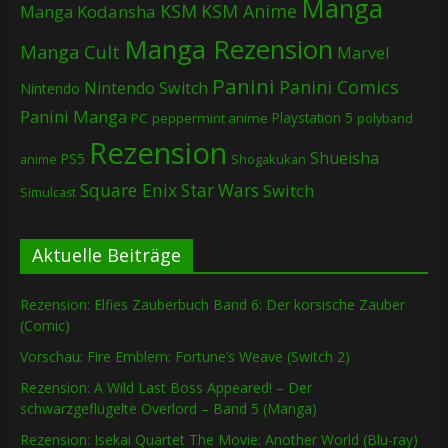
Manga
KSM
KSM Anime
Manga
Kodansha
Manga Rezension
Manga Cult
Marvel
Panini
Panini Comics
Nintendo Switch
Nintendo
Panini Manga
Playstation 5
PC
peppermint anime
polyband
Rezension
Shueisha
PS5
Shogakukan
anime
Square Enix
Star Wars
Switch
Simulcast
Aktuelle Beiträge
Rezension: Elfies Zauberbuch Band 6: Der korsische Zauber
(Comic)
Vorschau: Fire Emblem: Fortune’s Weave (Switch 2)
Rezension: A Wild Last Boss Appeared! – Der
schwarzgeflügelte Overlord – Band 5 (Manga)
Rezension: Isekai Quartet The Movie: Another World (Blu-ray)