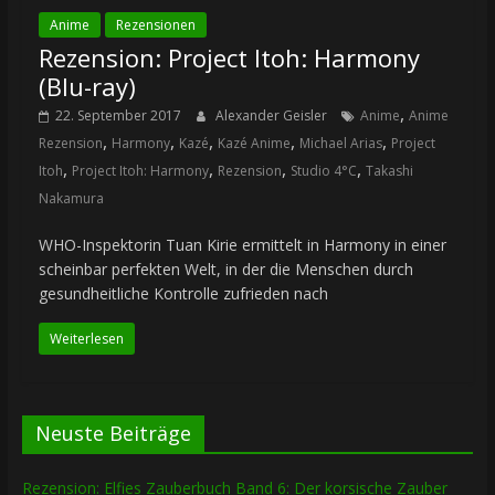
Anime
Rezensionen
Rezension: Project Itoh: Harmony
(Blu-ray)
,
22. September 2017
Alexander Geisler
Anime
Anime
,
,
,
,
,
Rezension
Harmony
Kazé
Kazé Anime
Michael Arias
Project
,
,
,
,
Itoh
Project Itoh: Harmony
Rezension
Studio 4°C
Takashi
Nakamura
WHO-Inspektorin Tuan Kirie ermittelt in Harmony in einer
scheinbar perfekten Welt, in der die Menschen durch
gesundheitliche Kontrolle zufrieden nach
Weiterlesen
Neuste Beiträge
Rezension: Elfies Zauberbuch Band 6: Der korsische Zauber