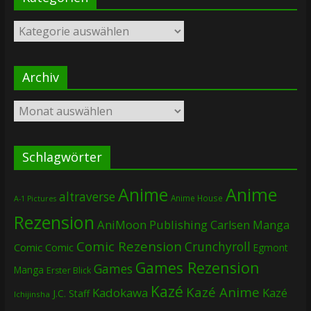
Kategorien
Archiv
Archiv
Schlagwörter
Anime
Anime
altraverse
Anime House
A-1 Pictures
Rezension
AniMoon Publishing
Carlsen Manga
Comic Rezension
Crunchyroll
Comic
Comic
Egmont
Games Rezension
Games
Manga
Erster Blick
Kazé
Kazé Anime
Kadokawa
Kazé
J.C. Staff
Ichijinsha