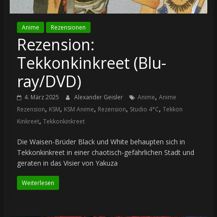
Anime
Rezensionen
Rezension:
Tekkonkinkreet (Blu-
ray/DVD)
,
4. März 2025
Alexander Geisler
Anime
Anime
,
,
,
,
,
Rezension
KSM
KSM Anime
Rezension
Studio 4°C
Tekkon
,
Kinkreet
Tekkonkinkreet
Die Waisen-Brüder Black und White behaupten sich in
Tekkonkinkreet in einer chaotisch-gefährlichen Stadt und
geraten in das Visier von Yakuza
Weiterlesen