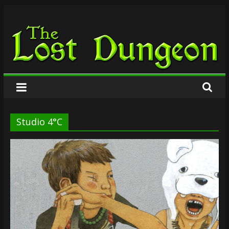
Zum
The
Inhalt
springen
Lost
Dungeon
Studio 4°C