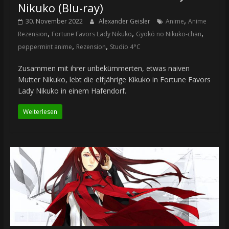
Nikuko (Blu-ray)
,
30. November 2022
Alexander Geisler
Anime
Anime
,
,
,
Rezension
Fortune Favors Lady Nikuko
Gyokō no Nikuko-chan
,
,
peppermint anime
Rezension
Studio 4°C
Zusammen mit ihrer unbekümmerten, etwas naiven
Mutter Nikuko, lebt die elfjährige Kikuko in Fortune Favors
Lady Nikuko in einem Hafendorf.
Weiterlesen