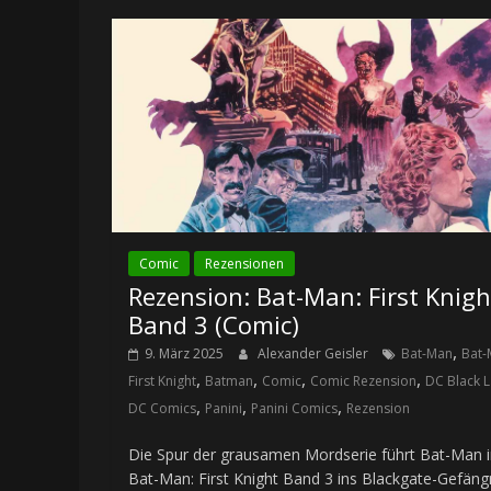
Comic
Rezensionen
Rezension: Bat-Man: First Knigh
Band 3 (Comic)
,
9. März 2025
Alexander Geisler
Bat-Man
Bat-
,
,
,
,
First Knight
Batman
Comic
Comic Rezension
DC Black L
,
,
,
DC Comics
Panini
Panini Comics
Rezension
Die Spur der grausamen Mordserie führt Bat-Man 
Bat-Man: First Knight Band 3 ins Blackgate-Gefäng