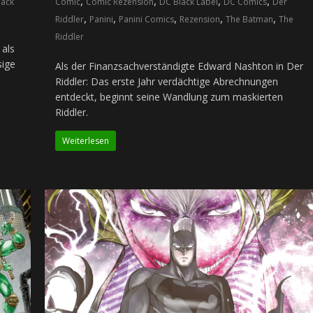
,
,
,
,
lack
Comic
Comic Rezension
DC Black Label
DC Comics
Der
,
,
,
,
,
Riddler
Panini
Panini Comics
Rezension
The Batman
The
Riddler
als
sige
Als der Finanzsachverständigte Edward Nashton in Der
Riddler: Das erste Jahr verdächtige Abrechnungen
entdeckt, beginnt seine Wandlung zum maskierten
Riddler.
Weiterlesen