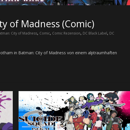
ty of Madness (Comic)
,
,
,
,
atman: City of Madness
Comic
Comic Rezension
DC Black Label
DC
d Gotham in Batman: City of Madness von einem alptraumhaften