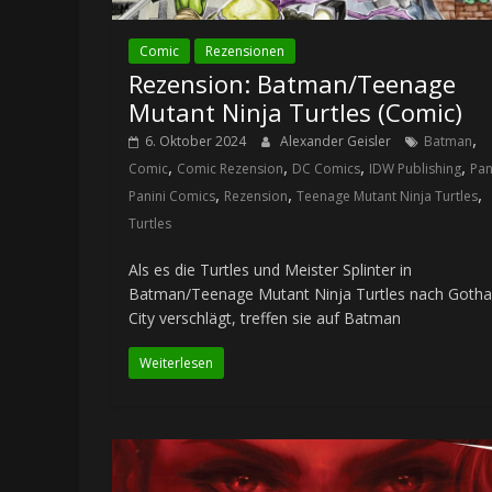
Comic
Rezensionen
Rezension: Batman/Teenage
Mutant Ninja Turtles (Comic)
,
6. Oktober 2024
Alexander Geisler
Batman
,
,
,
,
Comic
Comic Rezension
DC Comics
IDW Publishing
Pan
,
,
,
Panini Comics
Rezension
Teenage Mutant Ninja Turtles
Turtles
Als es die Turtles und Meister Splinter in
Batman/Teenage Mutant Ninja Turtles nach Goth
City verschlägt, treffen sie auf Batman
Weiterlesen