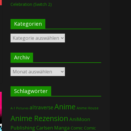
Celebration (Switch 2)
Kategorien
Kategorien
Archiv
Archiv
Schlagwörter
Anime
altraverse
Anime House
A-1 Pictures
Anime Rezension
AniMoon
Publishing
Carlsen Manga
Comic
Comic