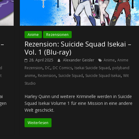
Anime
Rezensionen
 –
Rezension: Suicide Squad Isekai –
Vol. 1 (Blu-ray)
,
28. April 2025
Alexander Geisler
Anime
Anime
,
,
,
,
nd
Rezension
DC
DC Comics
Isekai Suicide Squad
polyband
,
,
,
,
t
anime
Rezension
Suicide Squad
Suicide Squad Isekai
Wit
Studio
ai
Harley Quinn und weitere Kriminelle werden in Suicide
gen
Squad Isekai Volume 1 für eine Mission in eine andere
Welt geschickt.
Weiterlesen