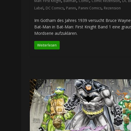
,
,
,
,
Man: First Knight
Batman
Comic
Comic Rezension
DC B
,
,
,
,
Label
DC Comics
Panini
Panini Comics
Rezension
Im Gotham des Jahres 1939 versucht Bruce Wayne 
Bat-Man in Bat-Man: First Knight Band 1 eine grau
Mordserie aufzuklären.
Weiterlesen