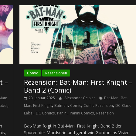
Comic
Rezensionen
t –
Rezension: Bat-Man: First Knight –
Band 2 (Comic)
,
Man:
23. Januar 2025
Alexander Geisler
Bat-Man
Bat-
,
,
,
,
,
abel
Man: First Knight
Batman
Comic
Comic Rezension
DC Black
,
,
,
,
Label
DC Comics
Panini
Panini Comics
Rezension
in
Bat-Man folgt in Bat-Man: First Knight Band 2 den
nis,
Spuren der Mordserie und gerät wie Gordon ins Visier