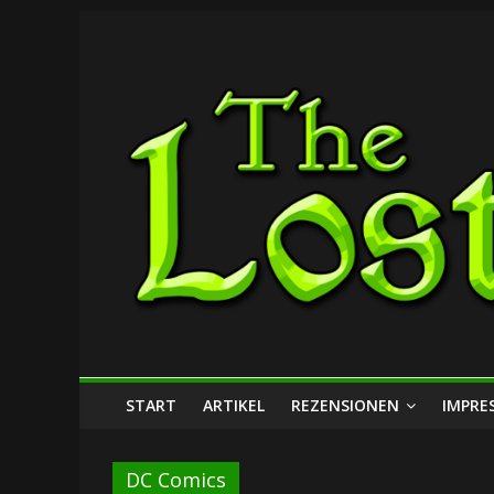
Zum
The
Inhalt
springen
Lost
Dungeon
START
ARTIKEL
REZENSIONEN
IMPRE
DC Comics