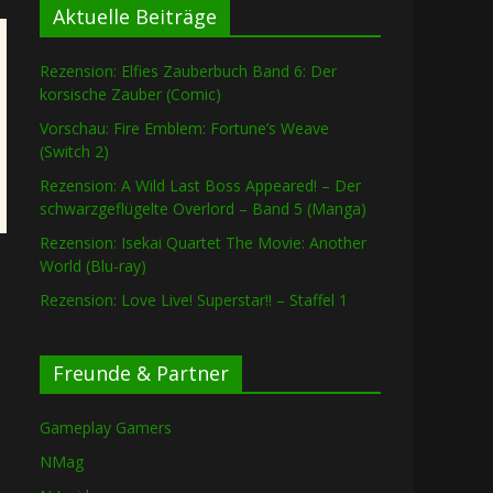
Aktuelle Beiträge
Rezension: Elfies Zauberbuch Band 6: Der
korsische Zauber (Comic)
Vorschau: Fire Emblem: Fortune’s Weave
(Switch 2)
Rezension: A Wild Last Boss Appeared! – Der
schwarzgeflügelte Overlord – Band 5 (Manga)
Rezension: Isekai Quartet The Movie: Another
World (Blu-ray)
Rezension: Love Live! Superstar!! – Staffel 1
Freunde & Partner
Gameplay Gamers
NMag