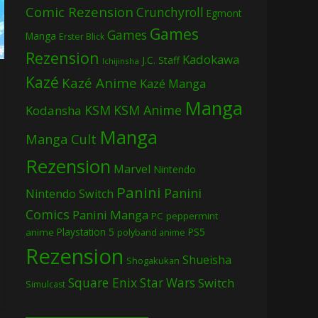
Comic Rezension
Crunchyroll
Egmont
Games
Games
Manga
Erster Blick
Rezension
Kadokawa
J.C. Staff
Ichijinsha
Kazé
Kazé Anime
Kazé Manga
Manga
KSM
KSM Anime
Kodansha
Manga
Manga Cult
Rezension
Marvel
Nintendo
Panini
Panini
Nintendo Switch
Comics
Panini Manga
PC
peppermint
Playstation 5
PS5
anime
polyband anime
Rezension
Shueisha
Shogakukan
Square Enix
Star Wars
Switch
Simulcast