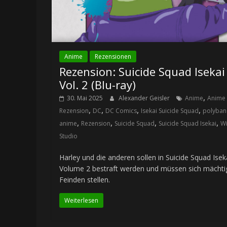
Anime
Rezensionen
Rezension: Suicide Squad Isekai
Vol. 2 (Blu-ray)
,
30. Mai 2025
Alexander Geisler
Anime
Anime
,
,
,
,
Rezension
DC
DC Comics
Isekai Suicide Squad
polyba
,
,
,
,
anime
Rezension
Suicide Squad
Suicide Squad Isekai
Wi
Studio
Harley und die anderen sollen in Suicide Squad Isek
Volume 2 bestraft werden und müssen sich mächti
Feinden stellen.
Weiterlesen