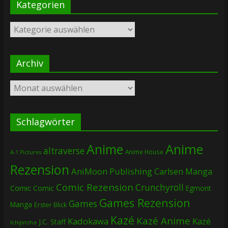
Kategorien
Kategorien
Archiv
Archiv
Schlagwörter
Anime
Anime
altraverse
Anime House
A-1 Pictures
Rezension
AniMoon Publishing
Carlsen Manga
Comic Rezension
Crunchyroll
Comic
Comic
Egmont
Games Rezension
Games
Manga
Erster Blick
Kazé
Kazé Anime
Kadokawa
Kazé
J.C. Staff
Ichijinsha