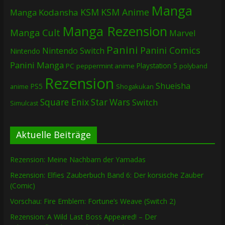
Manga
KSM
KSM Anime
Manga
Kodansha
Manga Rezension
Manga Cult
Marvel
Panini
Panini Comics
Nintendo Switch
Nintendo
Panini Manga
Playstation 5
PC
peppermint anime
polyband
Rezension
Shueisha
PS5
Shogakukan
anime
Square Enix
Star Wars
Switch
Simulcast
Aktuelle Beiträge
Rezension: Meine Nachbarn der Yamadas
Rezension: Elfies Zauberbuch Band 6: Der korsische Zauber
(Comic)
Vorschau: Fire Emblem: Fortune’s Weave (Switch 2)
Rezension: A Wild Last Boss Appeared! – Der