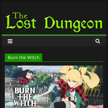
Zum
The
Inhalt
springen
Lost
Dungeon
Burn the Witch