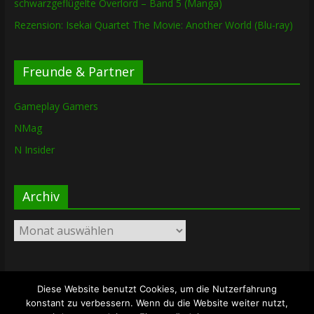
schwarzgeflügelte Overlord – Band 5 (Manga)
Rezension: Isekai Quartet The Movie: Another World (Blu-ray)
Freunde & Partner
Gameplay Gamers
NMag
N Insider
Archiv
Archiv
Diese Website benutzt Cookies, um die Nutzerfahrung
Copyright © 2026
The Lost Dungeon
. Alle Rechte vorbehalten.
konstant zu verbessern. Wenn du die Website weiter nutzt,
Theme: ColorMag von
ThemeGrill
. Bereitgestellt von