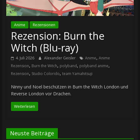
Anime
Rezensionen
Rezension: Burn the
Witch (Blu-ray)
,
4. Juli 2026
Alexander Geisler
Anime
Anime
,
,
,
,
Rezension
Burn the Witch
polyband
polyband anime
,
,
Rezension
Studio Colorido
team Yamahitsuji
Ninny und Noel beschützen in Burn the Witch London und
Reverse London vor Drachen.
Weiterlesen
Neuste Beiträge