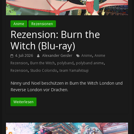
Anime
Rezensionen
Rezension: Burn the
Witch (Blu-ray)
,
4. Juli 2026
Alexander Geisler
Anime
Anime
,
,
,
,
Rezension
Burn the Witch
polyband
polyband anime
,
,
Rezension
Studio Colorido
team Yamahitsuji
Ninny und Noel beschützen in Burn the Witch London und
Reverse London vor Drachen.
Weiterlesen