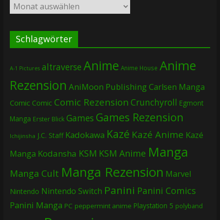
Archiv
Schlagwörter
Anime
Anime
altraverse
Anime House
A-1 Pictures
Rezension
AniMoon Publishing
Carlsen Manga
Comic Rezension
Crunchyroll
Comic
Comic
Egmont
Games Rezension
Games
Manga
Erster Blick
Kazé
Kazé Anime
Kadokawa
Kazé
J.C. Staff
Ichijinsha
Manga
KSM
KSM Anime
Manga
Kodansha
Manga Rezension
Manga Cult
Marvel
Panini
Panini Comics
Nintendo Switch
Nintendo
Panini Manga
Playstation 5
PC
peppermint anime
polyband