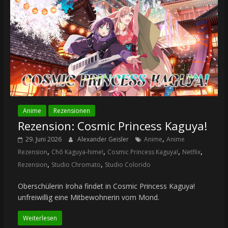
Anime
Rezensionen
Rezension: Cosmic Princess Kaguya!
,
29. Juni 2026
Alexander Geisler
Anime
Anime
,
,
,
,
Rezension
Chō Kaguya-hime!
Cosmic Princess Kaguya!
Netflix
,
,
Rezension
Studio Chromato
Studio Colorido
Oberschülerin Iroha findet in Cosmic Princess Kaguya!
unfreiwillig eine Mitbewohnerin vom Mond.
Weiterlesen