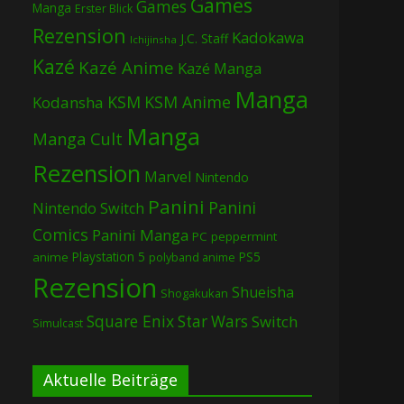
Games
Games
Manga
Erster Blick
Rezension
Kadokawa
J.C. Staff
Ichijinsha
Kazé
Kazé Anime
Kazé Manga
Manga
KSM
KSM Anime
Kodansha
Manga
Manga Cult
Rezension
Marvel
Nintendo
Panini
Panini
Nintendo Switch
Comics
Panini Manga
PC
peppermint
Playstation 5
PS5
anime
polyband anime
Rezension
Shueisha
Shogakukan
Square Enix
Star Wars
Switch
Simulcast
Aktuelle Beiträge