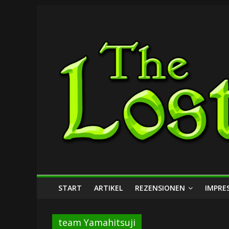
Zum
The
Inhalt
springen
Lost
Dungeon
START
ARTIKEL
REZENSIONEN
IMPRE
team Yamahitsuji