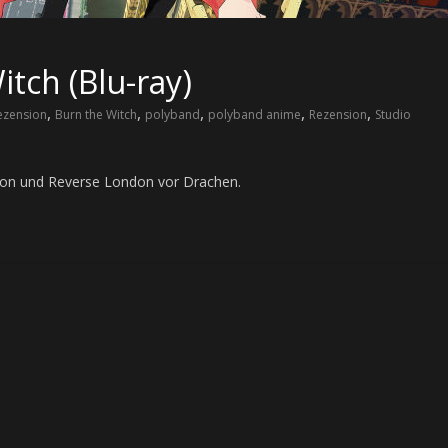
tch (Blu-ray)
,
,
,
,
,
ezension
Burn the Witch
polyband
polyband anime
Rezension
Studio
don und Reverse London vor Drachen.