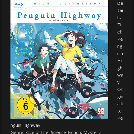
De
tai
ls
Tit
el:
Pe
ng
uin
Hi
gh
wa
y
Ori
gin
alti
tel:
Pe
nguin Highway
Genre: Slice of Life, Science-Fiction, Mystery