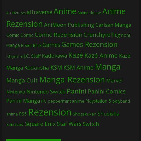
Anime
Anime
altraverse
Anime House
A-1 Pictures
Rezension
AniMoon Publishing
Carlsen Manga
Comic Rezension
Crunchyroll
Comic
Comic
Egmont
Games Rezension
Games
Manga
Erster Blick
Kazé
Kazé Anime
Kadokawa
Kazé
J.C. Staff
Ichijinsha
Manga
KSM
KSM Anime
Manga
Kodansha
Manga Rezension
Manga Cult
Marvel
Panini
Panini Comics
Nintendo Switch
Nintendo
Panini Manga
Playstation 5
PC
peppermint anime
polyband
Rezension
Shueisha
PS5
Shogakukan
anime
Square Enix
Star Wars
Switch
Simulcast