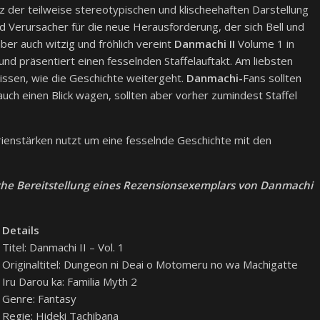
tz der teilweise stereotypischen und klischeehaften Darstellung
d Verursacher für die neue Herausforderung, der sich Bell und
ber auch witzig und fröhlich vereint
Danmachi II
Volume 1 in
und präsentiert einen fesselnden Staffelauftakt. Am liebsten
issen, wie die Geschichte weitergeht.
Danmachi-
Fans sollten
uch einen Blick wagen, sollten aber vorher zumindest Staffel
rienstärken nutzt um eine fesselnde Geschichte mit den
che Bereitstellung eines Rezensionsexemplars von Danmachi
Details
Titel: Danmachi II – Vol. 1
Originaltitel: Dungeon ni Deai o Motomeru no wa Machigatte
Iru Darou ka: Familia Myth 2
Genre: Fantasy
Regie: Hideki Tachibana