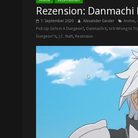
Rezension: Danmachi II 
,
7. September 2020
Alexander Geisler
Anime
,
,
Pick Up Girls In A Dungeon?
Danmachi II
Is It Wrong to Tr
,
,
Dungeon? II
J.C. Staff
Rezension