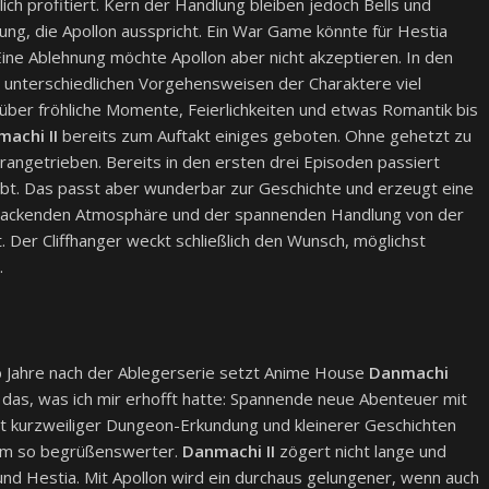
ich profitiert. Kern der Handlung bleiben jedoch Bells und
g, die Apollon ausspricht. Ein War Game könnte für Hestia
 Eine Ablehnung möchte Apollon aber nicht akzeptieren. In den
e unterschiedlichen Vorgehensweisen der Charaktere viel
er fröhliche Momente, Feierlichkeiten und etwas Romantik bis
achi II
bereits zum Auftakt einiges geboten. Ohne gehetzt zu
orangetrieben. Bereits in den ersten drei Episoden passiert
ibt. Das passt aber wunderbar zur Geschichte und erzeugt eine
 packenden Atmosphäre und der spannenden Handlung von der
t. Der Cliffhanger weckt schließlich den Wunsch, möglichst
.
lb Jahre nach der Ablegerserie setzt Anime House
Danmachi
das, was ich mir erhofft hatte: Spannende neue Abenteuer mit
att kurzweiliger Dungeon-Erkundung und kleinerer Geschichten
 um so begrüßenswerter.
Danmachi II
zögert nicht lange und
 und Hestia. Mit Apollon wird ein durchaus gelungener, wenn auch