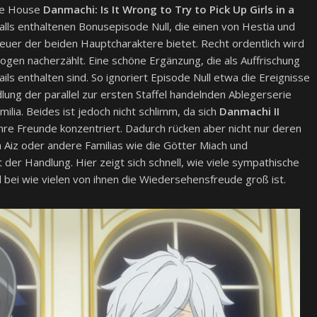
ime House
Danmachi: Is It Wrong to Try to Pick Up Girls in a
alls enthaltenen Bonusepisode Null, die einen von Hestia und
nteuer der beiden Hauptcharaktere bietet. Recht ordentlich wird
alogen nacherzählt. Eine schöne Ergänzung, die als Auffrischung
ils enthalten sind. So ignoriert Episode Null etwa die Ereignisse
ng der parallel zur ersten Staffel handelnden Ablegerserie
ilia. Beides ist jedoch nicht schlimm, da sich
Danmachi II
ihre Freunde konzentriert. Dadurch rücken aber nicht nur deren
h Aiz oder andere Familias wie die Götter Miach und
 der Handlung. Hier zeigt sich schnell, wie viele sympathische
 bei wie vielen von ihnen die Wiedersehensfreude groß ist.