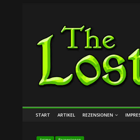
Zum
The
Inhalt
springen
Lost
Dungeon
START
ARTIKEL
REZENSIONEN
IMPRE
Anime
Rezensionen