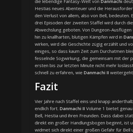
die lebendige Fantasy-Welt von
Danmachi
deutl
Hestias neues Abenteuer und die Herausforderun
den Verlust von allem, also von Bell, bedeuten.
drei Episoden der zweiten Staffel wird durch di
Abwechslung geboten. Von Dungeon-Ausflügen üb
hin zu knallharten, blutigen Kämpfen wird in
Danm
wirken, wird die Geschichte zügig erzählt und v
einiges, so dass kaum Zeit zum Durchatmen ble
fesselnde Sogwirkung, die gemeinsam mit der
ersten bis zur letzten Minute nicht mehr losläss
schnell zu erfahren, wie
Danmachi II
weitergeht
Fazit
Vier Jahre nach Staffel eins und knapp andertha
endlich fort.
Danmachi II
Volume 1 bietet genau 
Bell, Hestia und ihren Freunden. Dass dabei st
direkt ein großer Handlungsbogen beginnt, ist
widmet sich direkt einer großen Gefahr für Bell