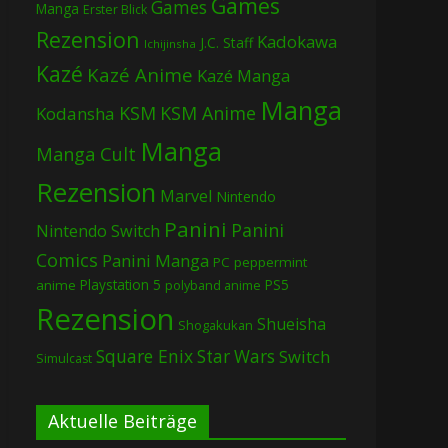
Games
Games
Manga
Erster Blick
Rezension
Kadokawa
J.C. Staff
Ichijinsha
Kazé
Kazé Anime
Kazé Manga
Manga
KSM
KSM Anime
Kodansha
Manga
Manga Cult
Rezension
Marvel
Nintendo
Panini
Panini
Nintendo Switch
Comics
Panini Manga
PC
peppermint
Playstation 5
PS5
anime
polyband anime
Rezension
Shueisha
Shogakukan
Square Enix
Star Wars
Switch
Simulcast
Aktuelle Beiträge