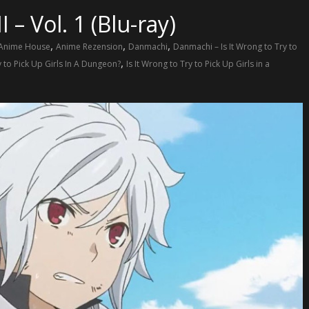
– Vol. 1 (Blu-ray)
,
,
,
Anime House
Anime Rezension
Danmachi
Danmachi – Is It Wrong to Try to
,
y to Pick Up Girls In A Dungeon?
Is It Wrong to Try to Pick Up Girls in a