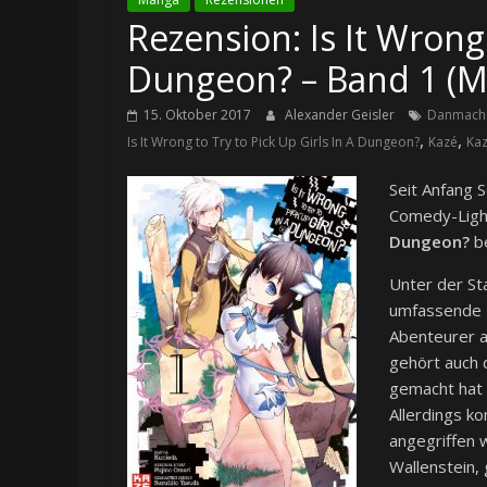
Rezension: Is It Wrong 
Dungeon? – Band 1 (
15. Oktober 2017
Alexander Geisler
Danmach
,
,
Is It Wrong to Try to Pick Up Girls In A Dungeon?
Kazé
Ka
Seit Anfang 
Comedy-Ligh
Dungeon?
be
Unter der St
umfassende D
Abenteurer a
gehört auch d
gemacht hat 
Allerdings k
angegriffen w
Wallenstein, 