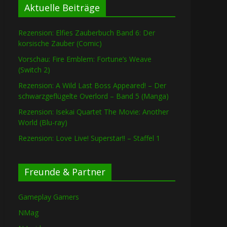
Aktuelle Beiträge
Rezension: Elfies Zauberbuch Band 6: Der
korsische Zauber (Comic)
Vorschau: Fire Emblem: Fortune’s Weave
(Switch 2)
Rezension: A Wild Last Boss Appeared! – Der
schwarzgeflügelte Overlord – Band 5 (Manga)
Rezension: Isekai Quartet The Movie: Another
World (Blu-ray)
Rezension: Love Live! Superstar!! – Staffel 1
Freunde & Partner
Gameplay Gamers
NMag