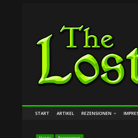
Zum
The
Inhalt
springen
Lost
Dungeon
START
ARTIKEL
REZENSIONEN
IMPRE
Manga
Rezensionen