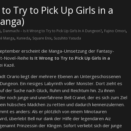
to Try to Pick Up Girls in a
Manga)
,
,
,
i
Danmachi – Is It Wrong to Try to Pick Up Girls In A Dungeon?
Fujino Omori
,
,
,
zé Manga
Kunieda
Square Enix
Suzuhito Yasuda
September erscheint die Manga-Umsetzung der Fantasy-
t-Novel-Reihe
Is It Wrong to Try to Pick Up Girls in a
i Kazé.
adt Orario liegt der mehrere Ebenen an Untergeschossenen
ungeon. Ein riesiges Labyrinth voller Monster. Dort zieht es
uf der Suche nach Glück, Ruhm und Reichtum hin. Zu ihnen
er noch junge und unerfahrene Bell Cranel, der es sich zum Ziel
ein hübsches Mädchen zu retten und dadurch kennenzulernen.
ommt es anders: Als er plötzlich von einem Minotauren
ird, überlebt Bell nur dank der Hilfe der legendären Aiz
genannt Prinzessin der Klingen. Sofort verliebt sich der junge