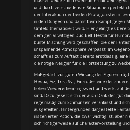
müssen beide zum Lebensunterhalt beitragen. Im
und durch verschiedenste Situationen perfekt char
der Interaktion der beiden Protagonisten mitei
in den Dungeon und damit beim Kampf gegen M
Umfeld thematisiert wird. Hier gelingt es bere
dem genial-witzigen Duo Bell-Hestia für Humor, 
bunte Mischung wird geschaffen, die der Fantasy
unspannende Atmosphäre verpasst. Im Gegente
schafft es zum Auftakt bereits erstklassig, ein
die nötige Neugier für die Fortsetzung zu wecke
Maßgeblich zur guten Wirkung der Figuren trägt 
Hestia, Aiz, Loki, Syr, Eina oder eine der anderen
hohen Wiedererkennungswert und weckt auf den 
sind. Dazu gesellt sich der auch Dank der gut d
regelmäßig zum Schmunzeln veranlasst und sich
ausgefeilten, Hintergründen dargestellte Fantas
inszenierten Action, die zwar wichtig ist, aber 
sich richtigerweise auf Charaktervorstellung un