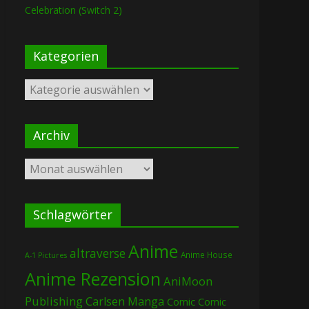
Celebration (Switch 2)
Kategorien
Kategorien
Archiv
Archiv
Schlagwörter
Anime
altraverse
Anime House
A-1 Pictures
Anime Rezension
AniMoon
Publishing
Carlsen Manga
Comic
Comic