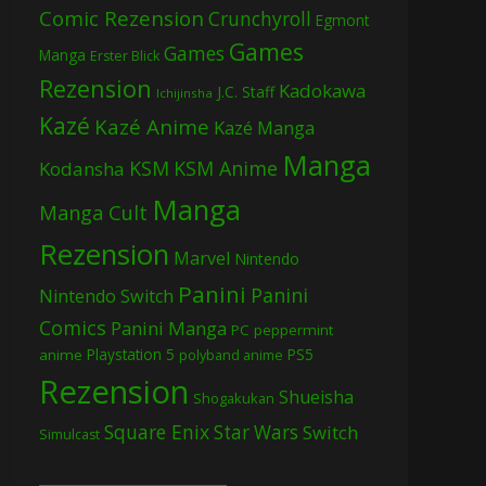
Comic Rezension
Crunchyroll
Egmont
Games
Games
Manga
Erster Blick
Rezension
Kadokawa
J.C. Staff
Ichijinsha
Kazé
Kazé Anime
Kazé Manga
Manga
KSM
KSM Anime
Kodansha
Manga
Manga Cult
Rezension
Marvel
Nintendo
Panini
Panini
Nintendo Switch
Comics
Panini Manga
PC
peppermint
Playstation 5
PS5
anime
polyband anime
Rezension
Shueisha
Shogakukan
Square Enix
Star Wars
Switch
Simulcast