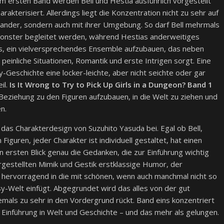
 ersten Band werden Bell und Hestia ausführlich vorgestellt
akterisiert. Allerdings liegt die Konzentration nicht zu sehr auf
nander, sondern auch mit ihrer Umgebung. So darf Bell mehrmals
onster begleitet werden, während Hestias anderweitiges
its, ein vielversprechendes Ensemble aufzubauen, das neben
peinliche Situationen, Romantik und erste Intrigen sorgt. Eine
-Geschichte eine locker-leichte, aber nicht seichte oder gar
il.
Is It Wrong to Try to Pick Up Girls in a Dungeon? Band 1
e Beziehung zu den Figuren aufzubauen, in die Welt zu ziehen und
n.
das Charakterdesign von Suzuhito Yasuda bei. Egal ob Bell,
 Figuren, jeder Charakter ist individuell gestaltet, hat einen
ersten Blick genau die Gedanken, die zur Einführung wichtig
argestellten Mimik und Gestik erstklassige Humor, der
 hervorragend in die mit schönen, wenn auch manchmal nicht so
y-Welt einfügt. Abgegrundet wird das alles von der gut
niemals zu sehr in den Vordergrund rückt. Band eins konzentriert
d Einführung in Welt und Geschichte – und das mehr als gelungen.