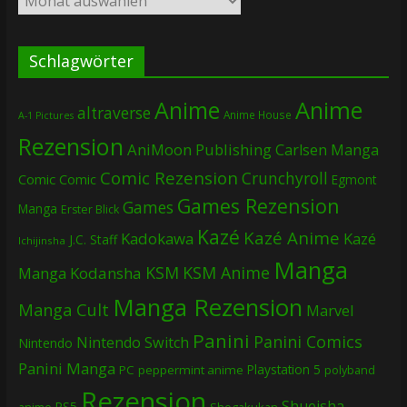
Schlagwörter
Anime
Anime
altraverse
Anime House
A-1 Pictures
Rezension
AniMoon Publishing
Carlsen Manga
Comic Rezension
Crunchyroll
Comic
Comic
Egmont
Games Rezension
Games
Manga
Erster Blick
Kazé
Kazé Anime
Kadokawa
Kazé
J.C. Staff
Ichijinsha
Manga
KSM
KSM Anime
Manga
Kodansha
Manga Rezension
Manga Cult
Marvel
Panini
Panini Comics
Nintendo Switch
Nintendo
Panini Manga
Playstation 5
PC
peppermint anime
polyband
Rezension
Shueisha
PS5