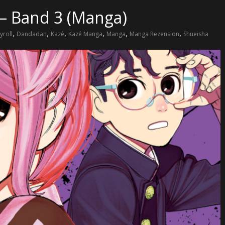
– Band 3 (Manga)
,
,
,
,
,
,
yroll
Dandadan
Kazé
Kazé Manga
Manga
Manga Rezension
Shueisha