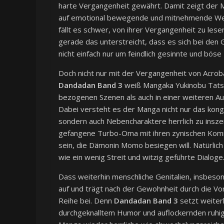
harte Vergangenheit gewährt. Damit zeigt der M
auf emotional bewegende und mitnehmende Weise 
fällt es schwer, von ihrer Vergangenheit zu le
gerade das unterstreicht, dass es sich bei de
nicht einfach nur um feindlich gesinnte und böse
Doch nicht nur mit der Vergangenheit von Acrob
Dandadan Band 3
weiß Mangaka Yukinobu Tatsu 
bezogenen Szenen als auch in einer weiteren A
Dabei versteht es der Manga nicht nur das kon
sondern auch Nebencharaktere herrlich zu inszen
gefangene Turbo-Oma mit ihren zynischen Komme
sein, die Dämonin Momo besiegen will. Natürlic
wie ein wenig Streit und witzig geführte Dialoge
Dass weiterhin menschliche Genitalien, insbesond
auf und trägt nach der Gewohnheit durch die V
Reihe bei. Denn
Dandadan Band 3
setzt weiterh
durchgeknalltem Humor und auflockernden ruhig