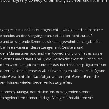
e Action-Mystery-Comedy-Unterhaltung zu bieten und mit einem
orgänger treu und bietet abgedrehte, witzige und actionreiche
 nahtlos an den Vorgänger an, setzt aber nicht nur auf
arte und bewegende Szene sowie den gewohnt durchgeknallten
 bei ihren Auseinandersetzungen mit Geistern und
ngt dem Manga überraschend viel Abwechslung und hat es sogar
 beweist
Dandadan Band 3
, die Vielschichtigkeit der Reihe, die
chen wird. Das gilt nicht nur für das herrliche Hauptfiguren-Duo
e Persönlichkeit jenseits aller Erwartungen offenbart. Aufgrund
e die Geschichte im Nachfolger weitergeht. Genre-Fans, die
ben, können wieder bedenkenlos zugreifen.
y-Comedy-Manga, der mit harten, bewegenden Szenen
durchgeknalltem Humor und großartigen Charakteren viel