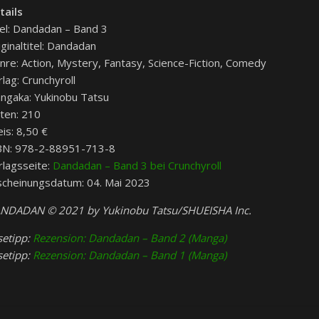
tails
tel: Dandadan – Band 3
iginaltitel: Dandadan
nre: Action, Mystery, Fantasy, Science-Fiction, Comedy
lag: Crunchyroll
ngaka: Yukinobu Tatsu
iten: 210
eis: 8,50 €
BN: 978-2-88951-713-8
rlagsseite:
Dandadan – Band 3 bei Crunchyroll
scheinungsdatum: 04. Mai 2023
NDADAN © 2021 by Yukinobu Tatsu/SHUEISHA Inc.
setipp:
Rezension: Dandadan – Band 2 (Manga)
setipp:
Rezension: Dandadan – Band 1 (Manga)