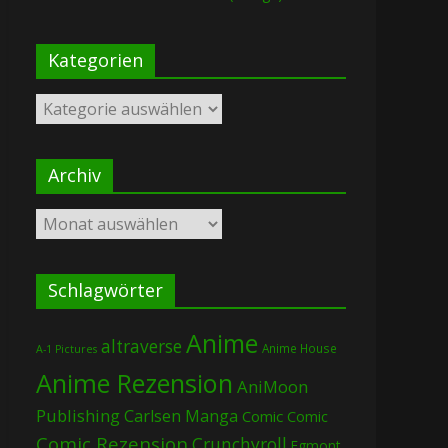
Kategorien
Kategorien
Archiv
Archiv
Schlagwörter
Anime
altraverse
Anime House
A-1 Pictures
Anime Rezension
AniMoon
Publishing
Carlsen Manga
Comic
Comic
Comic Rezension
Crunchyroll
Egmont