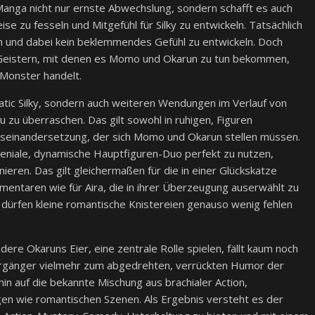
anga nicht nur ernste Abwechslung, sondern schafft es auch
zu fesseln und Mitgefühl für Silky zu entwickeln. Tatsächlich
sen und dabei kein beklemmendes Gefühl zu entwickeln. Doch
n Geistern, mit denen es Momo und Okarun zu tun bekommen,
 Monster handelt.
atic Silky, sondern auch weiteren Wendungen im Verlauf von
zu überraschen. Das gilt sowohl in ruhigen, Figuren
useinandersetzung, der sich Momo und Okarun stellen müssen.
geniale, dynamische Hauptfiguren-Duo perfekt zu nutzen,
ieren. Das gilt gleichermaßen für die in einer Glückskatze
ntaren wie für Aira, die in ihrer Überzeugung auserwählt zu
h dürfen kleine romantische Knistereien genauso wenig fehlen
.
ere Okaruns Eier, eine zentrale Rolle spielen, fällt kaum noch
orgänger vielmehr zum abgedrehten, verrückten Humor der
in auf die bekannte Mischung aus brachialer Action,
en wie romantischen Szenen. Als Ergebnis versteht es der