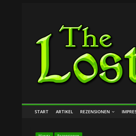
Zum
The
Inhalt
springen
Lost
Dungeon
START
ARTIKEL
REZENSIONEN
IMPRE
Manga
Rezensionen