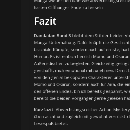
Manga wieder herrliche wie abwechslungsreich
harten Cliffhanger-Ende zu fesseln.
Fazit
Dandadan Band 3
bleibt dem Stil der beiden V
Manga-Unterhaltung. Dafür knüpft die Geschichte
brachiale Kämpfe, sondern auch auf ernste, h
Humor. Es ist einfach herrlich Momo und Okarun
Außerirdischen zu begleiten. Gleichzeitig geli
geschafft, mich emotional mitzunehmen. Damit
von den genial-bekloppten Charakteren unterstri
Momo und Okarun, sondern auch für Aira, die ein
des offenen Endes, bin ich bereits gespannt, wi
bereits die beiden Vorgänger gerne gelesen ha
Kurzfazit:
Abwechslungsreicher Action-Myster
überrascht und zugleich mit gewohnt verrückt-
Lesespaß bietet.