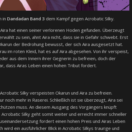
n in
Dandadan Band 3
dem Kampf gegen Acrobatic Silky.
Aira hat einen seiner verlorenen Hoden gefunden. Überzeugt
rwählt zu sein, ahnt Aira nicht, dass sie in Gefahr schwebt. Erst
Okarun der Bedrohung bewusst, der sich Aira ausgesetzt hat.
 Frau im roten Kleid, hat es auf Aira abgesehen. Von ihr verspeist,
der aus dem Innern ihrer Gegnerin zu befreien, doch der
lar, dass Airas Leben einen hohen Tribut fordert.
Acrobatic Silky verspeisten Okarun und Aira zu befreien.
r noch mehr in Raserei. Schließlich ist sie überzeugt, Aira sei
eschützen muss. An diesem Ausgang des Vorgängers knüpft
Acrobatic Silky geht somit weiter und erreicht immer schneller
Auseinandersetzung fordert einen hohen Preis und Airas Leben
 wird ein ausführlicher Blick in Acrobatic Silkys traurige und