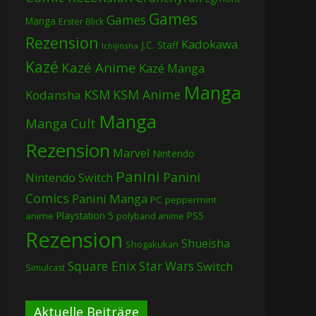
Games
Games
Manga
Erster Blick
Rezension
Kadokawa
J.C. Staff
Ichijinsha
Kazé
Kazé Anime
Kazé Manga
Manga
KSM
KSM Anime
Kodansha
Manga
Manga Cult
Rezension
Marvel
Nintendo
Panini
Panini
Nintendo Switch
Comics
Panini Manga
PC
peppermint
Playstation 5
PS5
anime
polyband anime
Rezension
Shueisha
Shogakukan
Square Enix
Star Wars
Switch
Simulcast
Aktuelle Beiträge