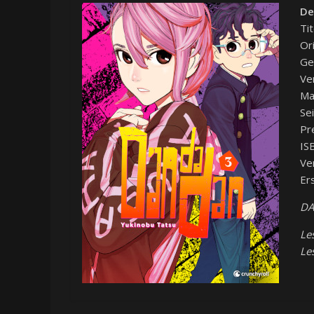
De
Ti
Or
Ge
Ver
Ma
Se
Pr
IS
Ve
Er
DA
Le
Le