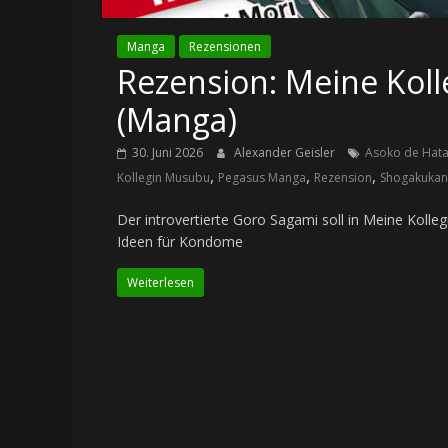
Manga
Rezensionen
Rezension: Meine Kol
(Manga)
30. Juni 2026
Alexander Geisler
Asoko de Hat
,
,
,
Kollegin Musubu
Pegasus Manga
Rezension
Shogakukan
Der introvertierte Goro Sagami soll in Meine Kolle
Ideen für Kondome
Weiterlesen