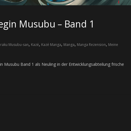
legin Musubu – Band 1
,
,
,
,
,
araku Musubu-san
Kazé
Kazé Manga
Manga
Manga Rezension
Meine
gin Musubu Band 1 als Neuling in der Entwicklungsabteilung frische