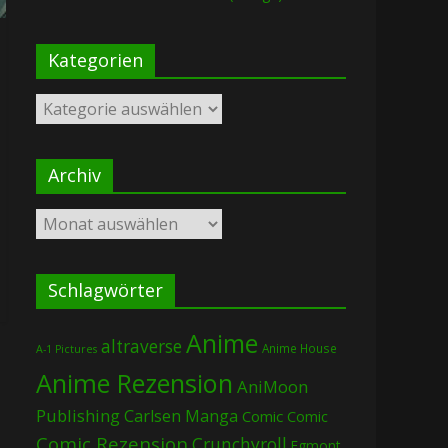
Kategorien
Kategorien
Archiv
Archiv
Schlagwörter
Anime
altraverse
Anime House
A-1 Pictures
Anime Rezension
AniMoon
Publishing
Carlsen Manga
Comic
Comic
Comic Rezension
Crunchyroll
Egmont