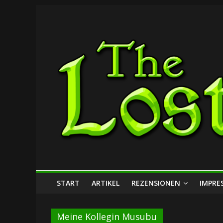
Zum
The
Inhalt
springen
Lost
Dungeon
START
ARTIKEL
REZENSIONEN
IMPRE
Meine Kollegin Musubu