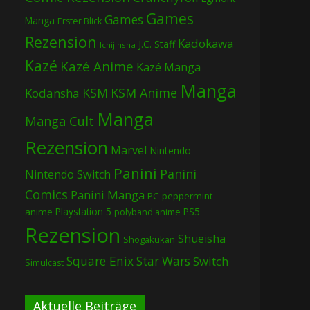
Games
Games
Manga
Erster Blick
Rezension
Kadokawa
J.C. Staff
Ichijinsha
Kazé
Kazé Anime
Kazé Manga
Manga
KSM
KSM Anime
Kodansha
Manga
Manga Cult
Rezension
Marvel
Nintendo
Panini
Panini
Nintendo Switch
Comics
Panini Manga
PC
peppermint
Playstation 5
PS5
anime
polyband anime
Rezension
Shueisha
Shogakukan
Square Enix
Star Wars
Switch
Simulcast
Aktuelle Beiträge