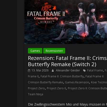
Games
Rezensionen
Rezension: Fatal Frame II: Crim
Butterfly Remake (Switch 2)
,
13. Mai 2026
Alexander Geisler
Fatal Frame
F
,
,
Frame II
Fatal Frame II: Crimson Butterfly
Fatal Frame II:
,
,
Crimson Butterfly Remake
Games Rezension
Koei Tecmo
,
,
Project Zero
Project Zero II
Project Zero II: Crimson Butte
Team Ninja
Die Zwillingsschwestern Mio und Mayu müssen in F