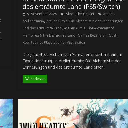
das erträumte Land (PS5/Switch)
,
5. November 2025
Alexander Geisler
Atelier
,
 2
Atelier Yumia
Atelier Yumia: Die Alchemistin der Erinnerungen
,
und das erträumte Land
Atelier Yumia: The Alchemist of
r
,
,
,
Memories & the Envisioned Land
Games Rezension
Gust
:
,
,
,
Koei Tecmo
Playstation 5
PS5
Switch
Die geächtete Alchemistin Yumia, erforscht mit einem
Expeditionstrupp in Atelier Yumia: Die Alchemistin der
Erinnerungen und das erträumte Land einen
Weiterlesen