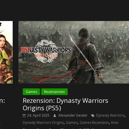
Games
Rezensionen
n:
Rezension: Dynasty Warriors
Origins (PS5)
,
24. April 2025
Alexander Geisler
Dynasty Warriors
,
,
,
Dynasty Warriors Origins
Games
Games Rezension
Koei
s