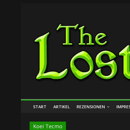
Zum
The
Inhalt
springen
Lost
Dungeon
START
ARTIKEL
REZENSIONEN
IMPRE
Koei Tecmo