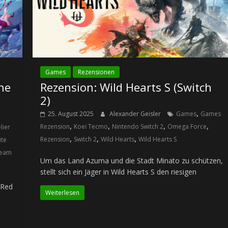
Games
Rezensionen
The
Rezension: Wild Hearts S (Switch
2)
,
25. August 2025
Alexander Geisler
Games
Games
,
,
,
,
Rezension
Koei Tecmo
Nintendo Switch 2
Omega Force
lier
,
,
,
Rezension
Switch 2
Wild Hearts
Wild Hearts S
ite
eam
Um das Land Azuma und die Stadt Minato zu schützen,
stellt sich ein Jäger in Wild Hearts S den riesigen
 Red
Weiterlesen