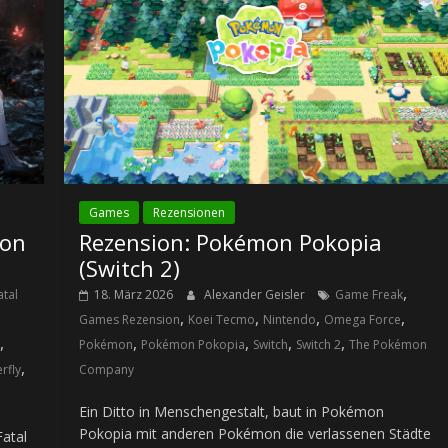
Games
Rezensionen
son
Rezension: Pokémon Pokopia
(Switch 2)
,
atal
18. März 2026
Alexander Geisler
Game Freak
,
,
,
,
Games Rezension
Koei Tecmo
Nintendo
Omega Force
,
,
,
,
,
Pokémon
Pokémon Pokopia
Switch
Switch 2
The Pokémon
,
rfly
Company
Ein Ditto in Menschengestalt, baut in Pokémon
Pokopia mit anderen Pokémon die verlassenen Städte
atal