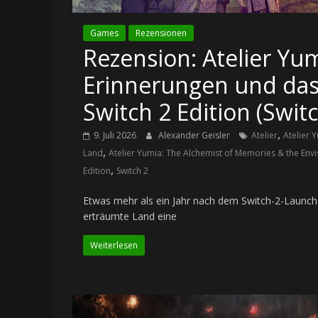
Games
Rezensionen
Rezension: Atelier Yum
Erinnerungen und das
Switch 2 Edition (Switc
,
9. Juli 2026
Alexander Geisler
Atelier
Atelier 
,
Land
Atelier Yumia: The Alchemist of Memories & the Env
,
Edition
Switch 2
Etwas mehr als ein Jahr nach dem Switch-2-Launch e
erträumte Land eine
Weiterlesen