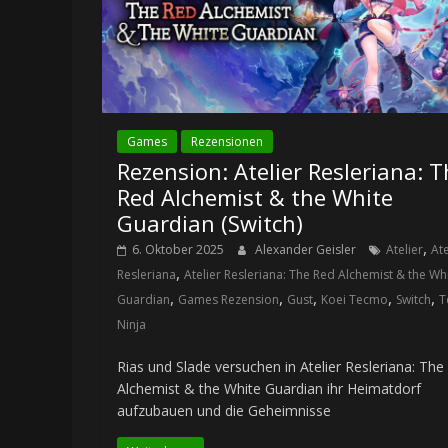
Games
Rezensionen
Rezension: Atelier Resleriana: 
Red Alchemist & the White
Guardian (Switch)
,
6. Oktober 2025
Alexander Geisler
Atelier
Ate
,
Resleriana
Atelier Resleriana: The Red Alchemist & the Wh
,
,
,
,
,
Guardian
Games Rezension
Gust
Koei Tecmo
Switch
T
Ninja
Rias und Slade versuchen in Atelier Resleriana: The
Alchemist & the White Guardian ihr Heimatdorf
aufzubauen und die Geheimnisse