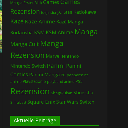
Games
Games
Manga
Erster Blick
Rezension
Kadokawa
J.C. Staff
Ichijinsha
Kazé
Kazé Anime
Kazé Manga
Manga
KSM
KSM Anime
Kodansha
Manga
Manga Cult
Rezension
Marvel
Nintendo
Panini
Panini
Nintendo Switch
Comics
Panini Manga
PC
peppermint
Playstation 5
PS5
anime
polyband anime
Rezension
Shueisha
Shogakukan
Square Enix
Star Wars
Switch
Simulcast
Aktuelle Beiträge