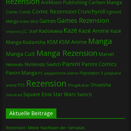
Rezension
AniMoon Publishing
Carlsen Manga
Comic Rezension
Crunchyroll
Comic
Comic
Egmont
Games Rezension
Games
Manga
Erster Blick
Kazé
Kazé Anime
Kadokawa
Kazé
J.C. Staff
Ichijinsha
Manga
KSM
KSM Anime
Manga
Kodansha
Manga Rezension
Manga Cult
Marvel
Panini
Panini Comics
Nintendo Switch
Nintendo
Panini Manga
Playstation 5
PC
peppermint anime
polyband
Rezension
Shueisha
PS5
Shogakukan
anime
Square Enix
Star Wars
Switch
Simulcast
Aktuelle Beiträge
Rezension: Meine Nachbarn der Yamadas