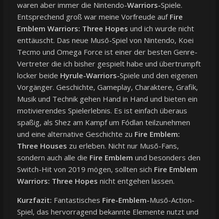
waren aber immer die Nintendo-
Warriors-
Spiele.
Entsprechend groß war meine Vorfreude auf
Fire
Emblem Warriors: Three Hopes
und ich wurde nicht
enttäuscht. Das neue Musō-Spiel von Nintendo, Koei
Tecmo und Omega Force ist einer der besten Genre-
Vertreter die ich bisher gespielt habe und übertrumpft
locker beide
Hyrule-Warriors-
Spiele und den eigenen
Vorgänger. Geschichte, Gameplay, Charaktere, Grafik,
Musik und Technik gehen Hand in Hand und bieten ein
motivierendes Spielerlebnis. Es ist einfach überaus
spaßig, als Shez am Kampf um Fódlan teilzunehmen
und eine alternative Geschichte zu
Fire Emblem:
Three Houses
zu erleben. Nicht nur Musō-Fans,
sondern auch alle die
Fire Emblem
und besonders den
Switch-Hit von 2019 mögen, sollten sich
Fire Emblem
Warriors: Three Hopes
nicht entgehen lassen.
Kurzfazit:
Fantastisches
Fire-Emblem-
Musō-Action-
Spiel, das hervorragend bekannte Elemente nutzt und