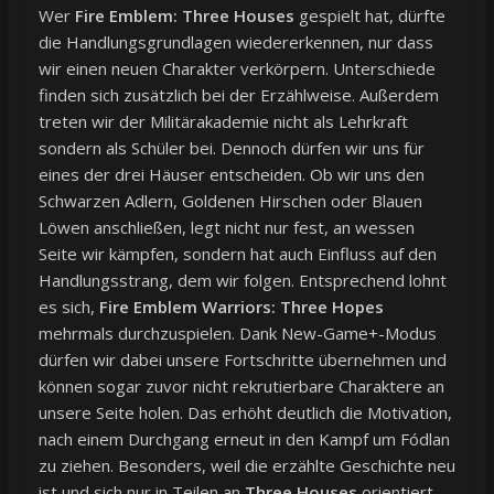
Wer
Fire Emblem: Three Houses
gespielt hat, dürfte
die Handlungsgrundlagen wiedererkennen, nur dass
wir einen neuen Charakter verkörpern. Unterschiede
finden sich zusätzlich bei der Erzählweise. Außerdem
treten wir der Militärakademie nicht als Lehrkraft
sondern als Schüler bei. Dennoch dürfen wir uns für
eines der drei Häuser entscheiden. Ob wir uns den
Schwarzen Adlern, Goldenen Hirschen oder Blauen
Löwen anschließen, legt nicht nur fest, an wessen
Seite wir kämpfen, sondern hat auch Einfluss auf den
Handlungsstrang, dem wir folgen. Entsprechend lohnt
es sich,
Fire Emblem Warriors: Three Hopes
mehrmals durchzuspielen. Dank New-Game+-Modus
dürfen wir dabei unsere Fortschritte übernehmen und
können sogar zuvor nicht rekrutierbare Charaktere an
unsere Seite holen. Das erhöht deutlich die Motivation,
nach einem Durchgang erneut in den Kampf um Fódlan
zu ziehen. Besonders, weil die erzählte Geschichte neu
ist und sich nur in Teilen an
Three Houses
orientiert.