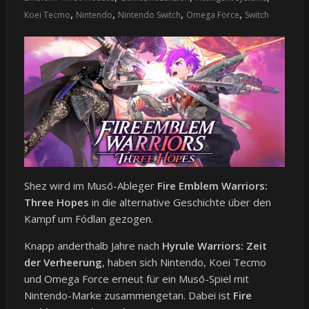
,
,
,
,
Koei Tecmo
Nintendo
Nintendo Switch
Omega Force
Switch
Shez wird im Musō-Ableger
Fire Emblem Warriors:
Three Hopes
in die alternative Geschichte über den
Kampf um Fódlan gezogen.
Knapp anderthalb Jahre nach
Hyrule Warriors: Zeit
der Verheerung
, haben sich Nintendo, Koei Tecmo
und Omega Force erneut für ein Musō-Spiel mit
Nintendo-Marke zusammengetan. Dabei ist
Fire