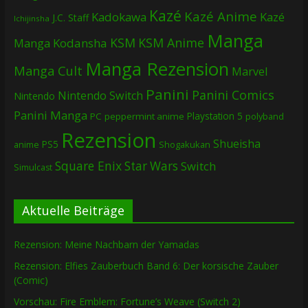
Kazé
Kazé Anime
Kadokawa
Kazé
J.C. Staff
Ichijinsha
Manga
KSM
KSM Anime
Manga
Kodansha
Manga Rezension
Manga Cult
Marvel
Panini
Panini Comics
Nintendo Switch
Nintendo
Panini Manga
Playstation 5
PC
peppermint anime
polyband
Rezension
Shueisha
PS5
Shogakukan
anime
Square Enix
Star Wars
Switch
Simulcast
Aktuelle Beiträge
Rezension: Meine Nachbarn der Yamadas
Rezension: Elfies Zauberbuch Band 6: Der korsische Zauber
(Comic)
Vorschau: Fire Emblem: Fortune’s Weave (Switch 2)