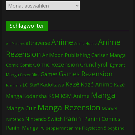
Archiv
Schlagwörter
Anime
Anime
altraverse
Anime House
A-1 Pictures
Rezension
AniMoon Publishing
Carlsen Manga
Comic Rezension
Crunchyroll
Comic
Comic
Egmont
Games Rezension
Games
Manga
Erster Blick
Kazé
Kazé Anime
Kadokawa
Kazé
J.C. Staff
Ichijinsha
Manga
KSM
KSM Anime
Manga
Kodansha
Manga Rezension
Manga Cult
Marvel
Panini
Panini Comics
Nintendo Switch
Nintendo
Panini Manga
Playstation 5
PC
peppermint anime
polyband