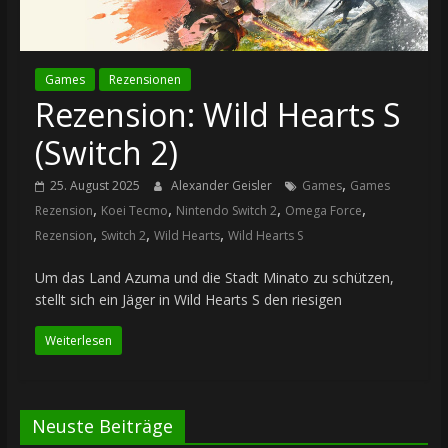
Games
Rezensionen
Rezension: Wild Hearts S
(Switch 2)
,
25. August 2025
Alexander Geisler
Games
Games
,
,
,
,
Rezension
Koei Tecmo
Nintendo Switch 2
Omega Force
,
,
,
Rezension
Switch 2
Wild Hearts
Wild Hearts S
Um das Land Azuma und die Stadt Minato zu schützen,
stellt sich ein Jäger in Wild Hearts S den riesigen
Weiterlesen
Neuste Beiträge