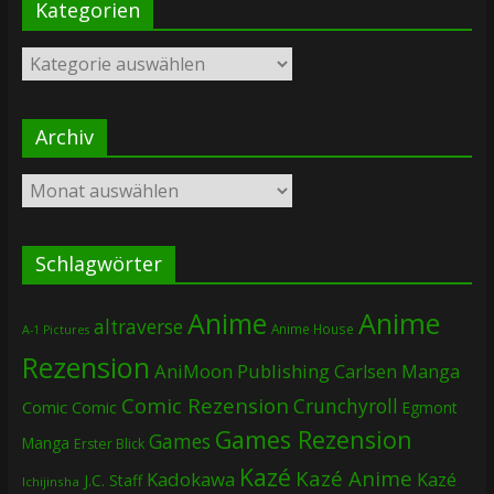
Kategorien
Kategorien
Archiv
Archiv
Schlagwörter
Anime
Anime
altraverse
Anime House
A-1 Pictures
Rezension
AniMoon Publishing
Carlsen Manga
Comic Rezension
Crunchyroll
Comic
Comic
Egmont
Games Rezension
Games
Manga
Erster Blick
Kazé
Kazé Anime
Kadokawa
Kazé
J.C. Staff
Ichijinsha