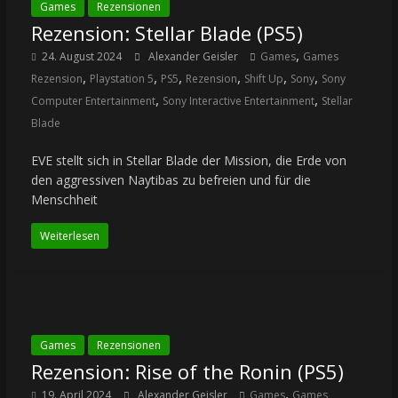
Games
Rezensionen
Rezension: Stellar Blade (PS5)
,
24. August 2024
Alexander Geisler
Games
Games
,
,
,
,
,
,
Rezension
Playstation 5
PS5
Rezension
Shift Up
Sony
Sony
,
,
Computer Entertainment
Sony Interactive Entertainment
Stellar
Blade
EVE stellt sich in Stellar Blade der Mission, die Erde von
den aggressiven Naytibas zu befreien und für die
Menschheit
Weiterlesen
Games
Rezensionen
Rezension: Rise of the Ronin (PS5)
,
19. April 2024
Alexander Geisler
Games
Games