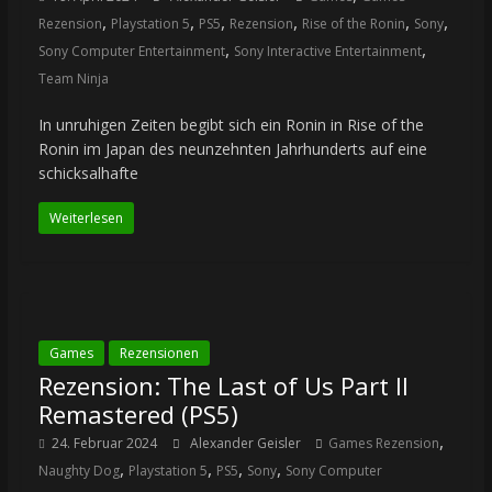
,
,
,
,
,
,
Rezension
Playstation 5
PS5
Rezension
Rise of the Ronin
Sony
,
,
Sony Computer Entertainment
Sony Interactive Entertainment
Team Ninja
In unruhigen Zeiten begibt sich ein Ronin in Rise of the
Ronin im Japan des neunzehnten Jahrhunderts auf eine
schicksalhafte
Weiterlesen
Games
Rezensionen
Rezension: The Last of Us Part II
Remastered (PS5)
,
24. Februar 2024
Alexander Geisler
Games Rezension
,
,
,
,
Naughty Dog
Playstation 5
PS5
Sony
Sony Computer