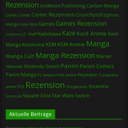
Rezension
AniMoon Publishing
Carlsen Manga
Comic Rezension
Crunchyroll
Comic
Comic
Egmont
Games Rezension
Games
Manga
Erster Blick
Kazé
Kazé Anime
Kadokawa
Kazé
J.C. Staff
Ichijinsha
Manga
KSM
KSM Anime
Manga
Kodansha
Manga Rezension
Manga Cult
Marvel
Panini
Panini Comics
Nintendo Switch
Nintendo
Panini Manga
Playstation 5
PC
peppermint anime
polyband
Rezension
Shueisha
PS5
Shogakukan
anime
Square Enix
Star Wars
Switch
Simulcast
Aktuelle Beiträge