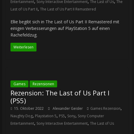
,
,
,
Entertainment
Sony Interactive Entertainment
The Last of Us
The
,
Last of Us Part II
The Last of Us Part II Remastered
Ellie begibt sich in The Last of Us Part II Remastered mit
einigen Verbesserungen auf PlayStation 5 auf einen
Rachefeldzug.
Weiterlesen
Games
Rezensionen
Rezension: The Last of Us Part I
(PS5)
,
15. Oktober 2022
Alexander Geisler
Games Rezension
,
,
,
,
Naughty Dog
Playstation 5
PS5
Sony
Sony Computer
,
,
Entertainment
Sony Interactive Entertainment
The Last of Us