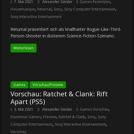
,
7. Mai 2021
Alexander Geisler
Games Rezension
,
,
,
,
Housemarque
Returnal
Sony
Sony Computer Entertainment
Sony Interactive Entertainment
Returnal präsentiert sich als knallharter Rogue-Like-Third-
Person-Shooter in düsterem Science-Fiction-Szenario.
Weiterlesen
Games
Vorschau/Preview
Vorschau: Ratchet & Clank: Rift
Apart (PS5)
,
3. Mai 2021
Alexander Geisler
Games Vorschau
,
,
,
,
Insomniac Games
Preview
Ratchet & Clank
Sony
Sony
,
,
Computer Entertainment
Sony Interactive Entertainment
Vorschau