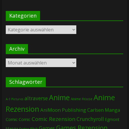
Kategorien
Kategorien
Archiv
Archiv
Schlagwörter
Anime
Anime
altraverse
Anime House
A-1 Pictures
Rezension
AniMoon Publishing
Carlsen Manga
Comic Rezension
Crunchyroll
Comic
Comic
Egmont
Games Rezension
Games
Manga
Erster Blick