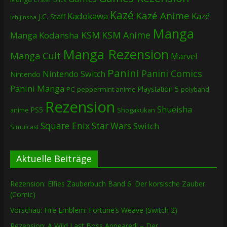
Kazé
Kazé Anime
Kadokawa
Kazé
J.C. Staff
Ichijinsha
Manga
KSM
KSM Anime
Manga
Kodansha
Manga Rezension
Manga Cult
Marvel
Panini
Panini Comics
Nintendo Switch
Nintendo
Panini Manga
Playstation 5
PC
peppermint anime
polyband
Rezension
Shueisha
PS5
Shogakukan
anime
Square Enix
Star Wars
Switch
Simulcast
Aktuelle Beiträge
Rezension: Elfies Zauberbuch Band 6: Der korsische Zauber
(Comic)
Vorschau: Fire Emblem: Fortune’s Weave (Switch 2)
Rezension: A Wild Last Boss Appeared! – Der