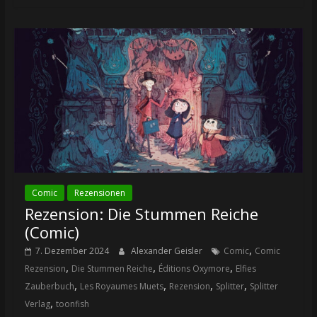
Comic
Rezensionen
Rezension: Die Stummen Reiche
(Comic)
,
7. Dezember 2024
Alexander Geisler
Comic
Comic
,
,
,
Rezension
Die Stummen Reiche
Éditions Oxymore
Elfies
,
,
,
,
Zauberbuch
Les Royaumes Muets
Rezension
Splitter
Splitter
,
Verlag
toonfish