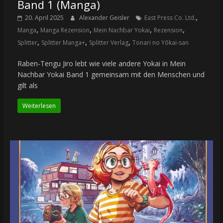
Band 1 (Manga)
,
20. April 2025
Alexander Geisler
East Press Co. Ltd.
,
,
,
,
Manga
Manga Rezension
Mein Nachbar Yokai
Rezension
,
,
,
Splitter
Splitter Manga+
Splitter Verlag
Tonari no Yōkai-san
Raben-Tengu Jiro lebt wie viele andere Yokai in Mein
Nachbar Yokai Band 1 gemeinsam mit den Menschen und
gilt als
Weiterlesen