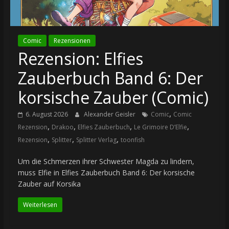
Comic
Rezensionen
Rezension: Elfies
Zauberbuch Band 6: Der
korsische Zauber (Comic)
,
6. August 2026
Alexander Geisler
Comic
Comic
,
,
,
,
Rezension
Drakoo
Elfies Zauberbuch
Le Grimoire D’Elfie
,
,
,
Rezension
Splitter
Splitter Verlag
toonfish
Um die Schmerzen ihrer Schwester Magda zu lindern,
muss Elfie in Elfies Zauberbuch Band 6: Der korsische
Zauber auf Korsika
Weiterlesen