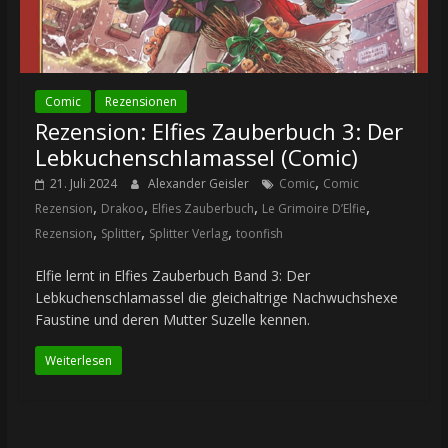
Comic
Rezensionen
Rezension: Elfies Zauberbuch 3: Der
Lebkuchenschlamassel (Comic)
,
21. Juli 2024
Alexander Geisler
Comic
Comic
,
,
,
,
Rezension
Drakoo
Elfies Zauberbuch
Le Grimoire D’Elfie
,
,
,
Rezension
Splitter
Splitter Verlag
toonfish
Elfie lernt in Elfies Zauberbuch Band 3: Der
Lebkuchenschlamassel die gleichaltrige Nachwuchshexe
Faustine und deren Mutter Suzelle kennen.
Weiterlesen