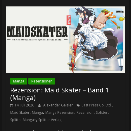
Manga
Rezensionen
Rezension: Maid Skater – Band 1
(Manga)
,
14. Juli 2026
Alexander Geisler
East Press Co. Ltd.
,
,
,
,
,
Maid Skater
Manga
Manga Rezension
Rezension
Splitter
,
Splitter Manga+
Splitter Verlag