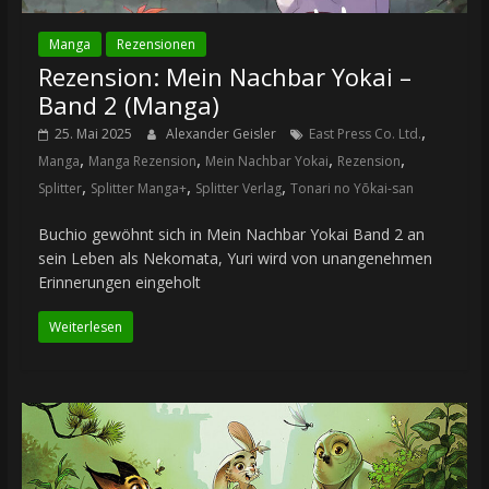
Manga
Rezensionen
Rezension: Mein Nachbar Yokai –
Band 2 (Manga)
,
25. Mai 2025
Alexander Geisler
East Press Co. Ltd.
,
,
,
,
Manga
Manga Rezension
Mein Nachbar Yokai
Rezension
,
,
,
Splitter
Splitter Manga+
Splitter Verlag
Tonari no Yōkai-san
Buchio gewöhnt sich in Mein Nachbar Yokai Band 2 an
sein Leben als Nekomata, Yuri wird von unangenehmen
Erinnerungen eingeholt
Weiterlesen