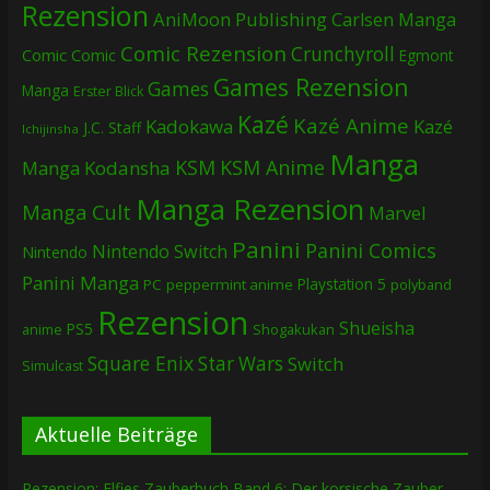
Rezension
AniMoon Publishing
Carlsen Manga
Comic Rezension
Crunchyroll
Comic
Comic
Egmont
Games Rezension
Games
Manga
Erster Blick
Kazé
Kazé Anime
Kadokawa
Kazé
J.C. Staff
Ichijinsha
Manga
KSM
KSM Anime
Manga
Kodansha
Manga Rezension
Manga Cult
Marvel
Panini
Panini Comics
Nintendo Switch
Nintendo
Panini Manga
Playstation 5
PC
peppermint anime
polyband
Rezension
Shueisha
PS5
Shogakukan
anime
Square Enix
Star Wars
Switch
Simulcast
Aktuelle Beiträge
Rezension: Elfies Zauberbuch Band 6: Der korsische Zauber