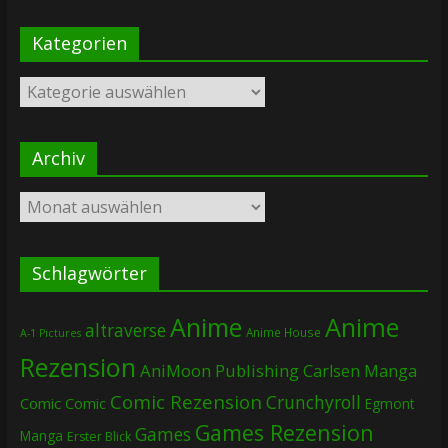
Kategorien
Kategorien
Archiv
Archiv
Schlagwörter
Anime
Anime
altraverse
Anime House
A-1 Pictures
Rezension
AniMoon Publishing
Carlsen Manga
Comic Rezension
Crunchyroll
Comic
Comic
Egmont
Games Rezension
Games
Manga
Erster Blick