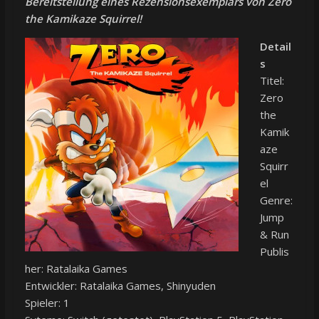
Bereitstellung eines Rezensionsexemplars von Zero
the Kamikaze Squirrel!
Detail
s
Titel:
Zero
the
Kamik
aze
Squirr
el
Genre:
Jump
& Run
Publis
her: Ratalaika Games
Entwickler: Ratalaika Games, Shinyuden
Spieler: 1