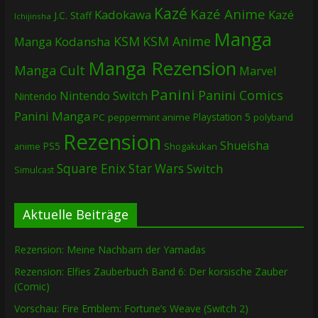
Kazé
Kazé Anime
Kadokawa
Kazé
J.C. Staff
Ichijinsha
Manga
KSM
KSM Anime
Manga
Kodansha
Manga Rezension
Manga Cult
Marvel
Panini
Panini Comics
Nintendo Switch
Nintendo
Panini Manga
Playstation 5
PC
peppermint anime
polyband
Rezension
Shueisha
PS5
Shogakukan
anime
Square Enix
Star Wars
Switch
Simulcast
Aktuelle Beiträge
Rezension: Meine Nachbarn der Yamadas
Rezension: Elfies Zauberbuch Band 6: Der korsische Zauber
(Comic)
Vorschau: Fire Emblem: Fortune’s Weave (Switch 2)