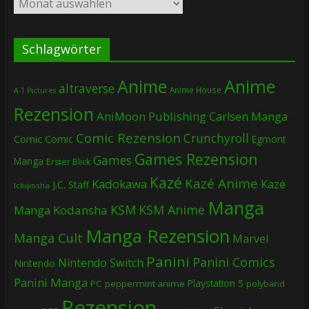
Schlagwörter
Anime
Anime
altraverse
Anime House
A-1 Pictures
Rezension
AniMoon Publishing
Carlsen Manga
Comic Rezension
Crunchyroll
Comic
Comic
Egmont
Games Rezension
Games
Manga
Erster Blick
Kazé
Kazé Anime
Kadokawa
Kazé
J.C. Staff
Ichijinsha
Manga
KSM
KSM Anime
Manga
Kodansha
Manga Rezension
Manga Cult
Marvel
Panini
Panini Comics
Nintendo Switch
Nintendo
Panini Manga
Playstation 5
PC
peppermint anime
polyband
Rezension