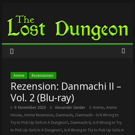
Zum
The
Inhalt
springen
Lost
Dungeon
Anime
Rezensionen
Rezension: Danmachi II –
Vol. 2 (Blu-ray)
,
9. November 2020
Alexander Geisler
Anime
Anime
,
,
,
House
Anime Rezension
Danmachi
Danmachi – Is It Wrong to
,
,
Try to Pick Up Girls In A Dungeon?
Danmachi II
Is It Wrong to Try
,
to Pick Up Girls In A Dungeon?
Is It Wrong to Try to Pick Up Girls in