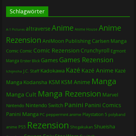
Schlagwörter
Anime
Anime
altraverse
Anime House
A-1 Pictures
Rezension
AniMoon Publishing
Carlsen Manga
Comic Rezension
Crunchyroll
Comic
Comic
Egmont
Games Rezension
Games
Manga
Erster Blick
Kazé
Kazé Anime
Kadokawa
Kazé
J.C. Staff
Ichijinsha
Manga
KSM
KSM Anime
Manga
Kodansha
Manga Rezension
Manga Cult
Marvel
Panini
Panini Comics
Nintendo Switch
Nintendo
Panini Manga
Playstation 5
PC
peppermint anime
polyband
Rezension
Shueisha
PS5
Shogakukan
anime