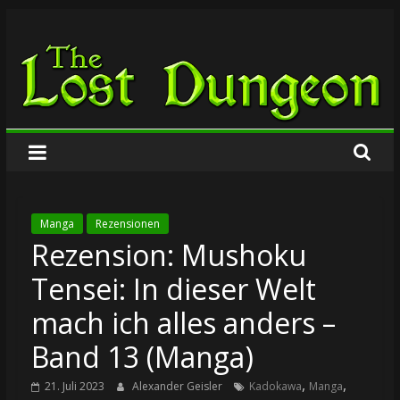
Zum
The
Inhalt
springen
Lost
Dungeon
Manga
Rezensionen
Rezension: Mushoku
Tensei: In dieser Welt
mach ich alles anders –
Band 13 (Manga)
,
,
21. Juli 2023
Alexander Geisler
Kadokawa
Manga