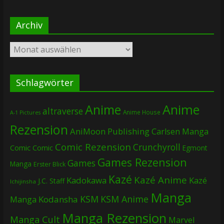
Archiv
Archiv
Schlagwörter
Anime
Anime
altraverse
Anime House
A-1 Pictures
Rezension
AniMoon Publishing
Carlsen Manga
Comic Rezension
Crunchyroll
Comic
Comic
Egmont
Games Rezension
Games
Manga
Erster Blick
Kazé
Kazé Anime
Kadokawa
Kazé
J.C. Staff
Ichijinsha
Manga
KSM
KSM Anime
Manga
Kodansha
Manga Rezension
Manga Cult
Marvel