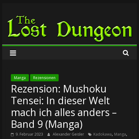
Zum
The
Inhalt
springen
Lost
Dungeon
Manga
Rezensionen
Rezension: Mushoku
Tensei: In dieser Welt
mach ich alles anders –
Band 9 (Manga)
,
,
9. Februar 2023
Alexander Geisler
Kadokawa
Manga